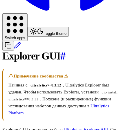
Toggle theme
Switch apps
Explorer GUI
#
Примечание сообщества ⚠️
Начиная с
, Ultralytics Explorer был
ultralytics>=8.3.12
удален. Чтобы использовать Explorer, установи
pip install 
. Похожие (и расширенные) функции
ultralytics==8.3.11
исследования наборов данных доступны в
Ultralytics
Platform
.
Explorer GUI построен на базе
Ultralytics Explorer API
. Он