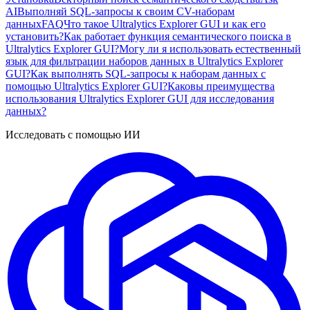
AI
Выполняй SQL-запросы к своим CV-наборам
данных
FAQ
Что такое Ultralytics Explorer GUI и как его
установить?
Как работает функция семантического поиска в
Ultralytics Explorer GUI?
Могу ли я использовать естественный
язык для фильтрации наборов данных в Ultralytics Explorer
GUI?
Как выполнять SQL-запросы к наборам данных с
помощью Ultralytics Explorer GUI?
Каковы преимущества
использования Ultralytics Explorer GUI для исследования
данных?
Исследовать с помощью ИИ