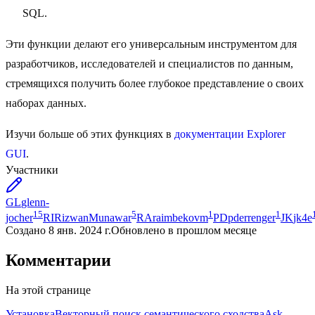
SQL.
Эти функции делают его универсальным инструментом для
разработчиков, исследователей и специалистов по данным,
стремящихся получить более глубокое представление о своих
наборах данных.
Изучи больше об этих функциях в
документации Explorer
GUI
.
Участники
GL
glenn-
15
5
1
1
jocher
RI
RizwanMunawar
RA
raimbekovm
PD
pderrenger
JK
jk4e
Создано
8 янв. 2024 г.
Обновлено
в прошлом месяце
Комментарии
На этой странице
Установка
Векторный поиск семантического сходства
Ask