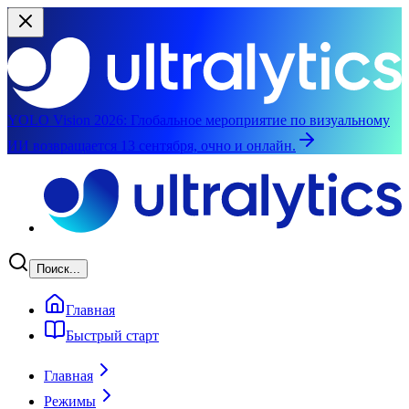
YOLO Vision 2026:
Глобальное мероприятие по визуальному
ИИ возвращается 13 сентября, очно и онлайн.
Перейти к основному содержимому
Поиск...
Главная
Быстрый старт
Главная
Режимы