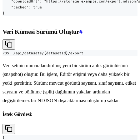
    "downloadUrl": "https://storage.example.com/export.ndjson?s
    "cached": true

}
Veri Kümesi Sürümü Oluştur
#
POST /api/datasets/{datasetId}/export
Veri setinin numaralandırılmış yeni bir sürüm anlık görüntüsünü
(snapshot) oluştur. Bu işlem, Editör erişimi veya daha yüksek bir
yetki gerektirir. Sürüm; mevcut görüntü sayısını, sınıf sayısını, etiket
sayısını ve bölünme (split) dağılımını yakalar, ardından
değiştirilemez bir NDJSON dışa aktarması oluşturup saklar.
İstek Gövdesi:
{
