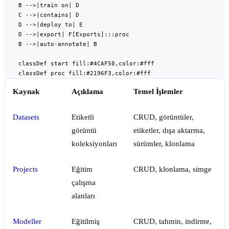
    B -->|train on| D

    C -->|contains| D

    D -->|deploy to| E

    D -->|export| F[Exports]:::proc

    B -->|auto-annotate| B

    classDef start fill:#4CAF50,color:#fff

    classDef proc fill:#2196F3,color:#fff
Kaynak
Açıklama
Temel İşlemler
Datasets
Etiketli
CRUD, görüntüler,
görüntü
etiketler, dışa aktarma,
koleksiyonları
sürümler, klonlama
Projects
Eğitim
CRUD, klonlama, simge
çalışma
alanları
Modeller
Eğitilmiş
CRUD, tahmin, indirme,