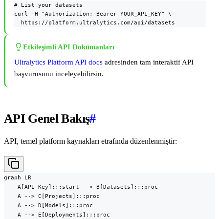
# List your datasets

curl -H "Authorization: Bearer YOUR_API_KEY" \

  https://platform.ultralytics.com/api/datasets
Etkileşimli API Dokümanları
Ultralytics Platform API docs
adresinden tam interaktif API
başvurusunu inceleyebilirsin.
API Genel Bakış
#
API, temel platform kaynakları etrafında düzenlenmiştir:
graph LR

    A[API Key]:::start --> B[Datasets]:::proc

    A --> C[Projects]:::proc

    A --> D[Models]:::proc

    A --> E[Deployments]:::proc
