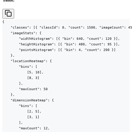
{

    "classes": [{ "classId": 0, "count": 1500, "imageCount": 45
    "imageStats": {

        "widthHistogram": [{ "bin": 640, "count": 120 }],

        "heightHistogram": [{ "bin": 480, "count": 95 }],

        "pointsHistogram": [{ "bin": 4, "count": 200 }]

    },

    "locationHeatmap": {

        "bins": [

            [5, 10],

            [8, 3]

        ],

        "maxCount": 50

    },

    "dimensionHeatmap": {

        "bins": [

            [2, 5],

            [3, 1]

        ],

        "maxCount": 12,
