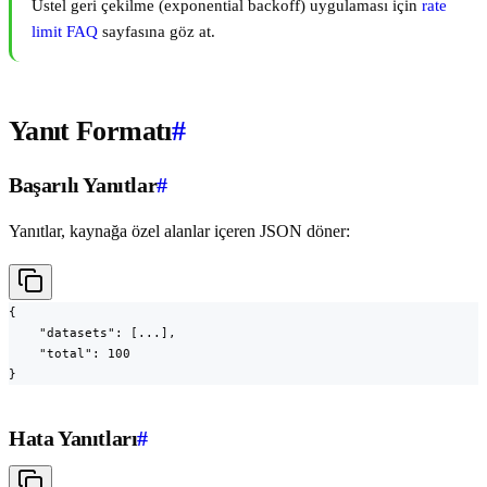
Üstel geri çekilme (exponential backoff) uygulaması için
rate
limit FAQ
sayfasına göz at.
Yanıt Formatı
#
Başarılı Yanıtlar
#
Yanıtlar, kaynağa özel alanlar içeren JSON döner:
{

    "datasets": [...],

    "total": 100

}
Hata Yanıtları
#