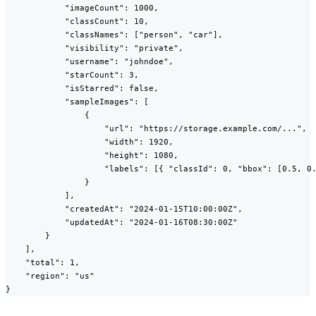
            "imageCount": 1000,

            "classCount": 10,

            "classNames": ["person", "car"],

            "visibility": "private",

            "username": "johndoe",

            "starCount": 3,

            "isStarred": false,

            "sampleImages": [

                {

                    "url": "https://storage.example.com/...",

                    "width": 1920,

                    "height": 1080,

                    "labels": [{ "classId": 0, "bbox": [0.5, 0.
                }

            ],

            "createdAt": "2024-01-15T10:00:00Z",

            "updatedAt": "2024-01-16T08:30:00Z"

        }

    ],

    "total": 1,

    "region": "us"

}