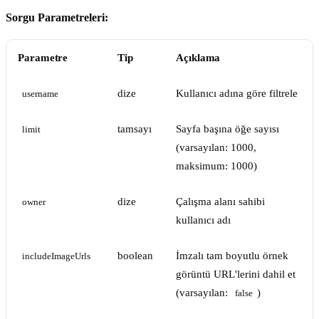
Sorgu Parametreleri:
Parametre
Tip
Açıklama
dize
Kullanıcı adına göre filtrele
username
tamsayı
Sayfa başına öğe sayısı
limit
(varsayılan: 1000,
maksimum: 1000)
dize
Çalışma alanı sahibi
owner
kullanıcı adı
boolean
İmzalı tam boyutlu örnek
includeImageUrls
görüntü URL'lerini dahil et
(varsayılan:
)
false