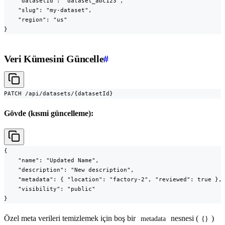
    "datasetId": "dataset_abc123",

    "slug": "my-dataset",

    "region": "us"

}
Veri Kümesini Güncelle
#
PATCH /api/datasets/{datasetId}
Gövde (kısmi güncelleme):
{

    "name": "Updated Name",

    "description": "New description",

    "metadata": { "location": "factory-2", "reviewed": true },

    "visibility": "public"

}
Özel meta verileri temizlemek için boş bir
nesnesi (
)
metadata
{}