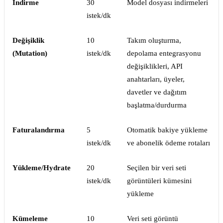
İndirme
30
Model dosyası indirmeleri
istek/dk
Değişiklik
10
Takım oluşturma,
(Mutation)
istek/dk
depolama entegrasyonu
değişiklikleri, API
anahtarları, üyeler,
davetler ve dağıtım
başlatma/durdurma
Faturalandırma
5
Otomatik bakiye yükleme
istek/dk
ve abonelik ödeme rotaları
Yükleme/Hydrate
20
Seçilen bir veri seti
istek/dk
görüntüleri kümesini
yükleme
Kümeleme
10
Veri seti görüntü