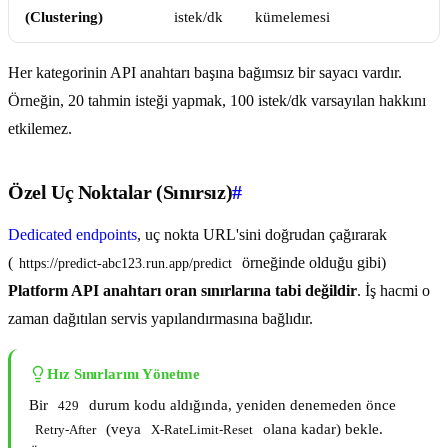
(Clustering)
istek/dk
kümelemesi
Her kategorinin API anahtarı başına bağımsız bir sayacı vardır.
Örneğin, 20 tahmin isteği yapmak, 100 istek/dk varsayılan hakkını
etkilemez.
Özel Uç Noktalar (Sınırsız)
#
Dedicated endpoints
, uç nokta URL'sini doğrudan çağırarak
(
örneğinde olduğu gibi)
https://predict-abc123.run.app/predict
Platform API anahtarı oran sınırlarına tabi değildir
. İş hacmi o
zaman dağıtılan servis yapılandırmasına bağlıdır.
Hız Sınırlarını Yönetme
Bir
durum kodu aldığında, yeniden denemeden önce
429
(veya
olana kadar) bekle.
Retry-After
X-RateLimit-Reset