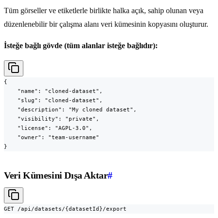
Tüm görseller ve etiketlerle birlikte halka açık, sahip olunan veya
düzenlenebilir bir çalışma alanı veri kümesinin kopyasını oluşturur.
İsteğe bağlı gövde (tüm alanlar isteğe bağlıdır):
{

    "name": "cloned-dataset",

    "slug": "cloned-dataset",

    "description": "My cloned dataset",

    "visibility": "private",

    "license": "AGPL-3.0",

    "owner": "team-username"

}
Veri Kümesini Dışa Aktar
#
GET /api/datasets/{datasetId}/export