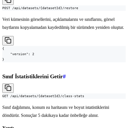
POST /api/datasets/{datasetId}/restore
Veri kümesinin görsellerini, açıklamalarını ve sınıflarını, görsel
baytlarını kopyalamadan kaydedilmiş bir sürümden yeniden oluştur.
{

    "version": 2

}
Sınıf İstatistiklerini Getir
#
GET /api/datasets/{datasetId}/class-stats
Sınıf dağılımını, konum ısı haritasını ve boyut istatistiklerini
döndürür. Sonuçlar 5 dakikaya kadar önbelleğe alınır.
Yanıt: