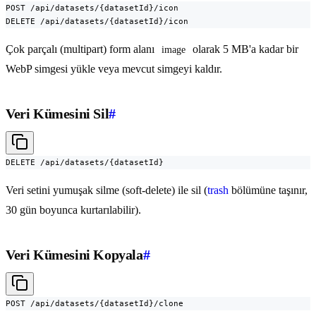
POST /api/datasets/{datasetId}/icon

DELETE /api/datasets/{datasetId}/icon
Çok parçalı (multipart) form alanı
olarak 5 MB'a kadar bir
image
WebP simgesi yükle veya mevcut simgeyi kaldır.
Veri Kümesini Sil
#
DELETE /api/datasets/{datasetId}
Veri setini yumuşak silme (soft-delete) ile sil (
trash
bölümüne taşınır,
30 gün boyunca kurtarılabilir).
Veri Kümesini Kopyala
#
POST /api/datasets/{datasetId}/clone