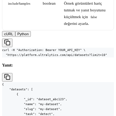
boolean
Örnek görüntüleri hariç
includeSamples
tutmak ve yanıt boyutunu
küçültmek için
false
değerini ayarla.
cURL
Python
curl -H "Authorization: Bearer YOUR_API_KEY" \

  "https://platform.ultralytics.com/api/datasets?limit=10"
Yanıt:
{

    "datasets": [

        {

            "_id": "dataset_abc123",

            "name": "my-dataset",

            "slug": "my-dataset",

            "task": "detect",
