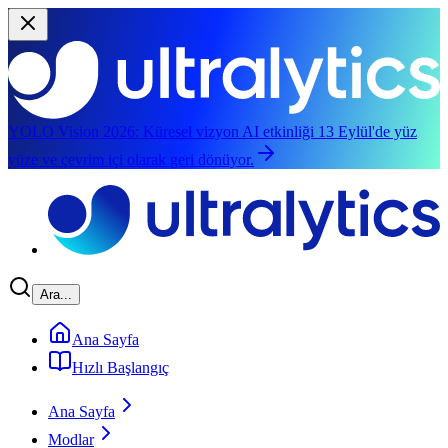
YOLO Vision 2026:
Küresel vizyon AI etkinliği 13 Eylül'de yüz
yüze ve çevrim içi olarak geri dönüyor.
Ana içeriğe geç
Ara...
Ana Sayfa
Hızlı Başlangıç
Ana Sayfa
Modlar