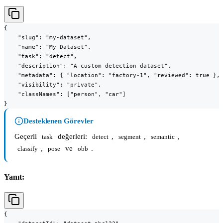
{

    "slug": "my-dataset",

    "name": "My Dataset",

    "task": "detect",

    "description": "A custom detection dataset",

    "metadata": { "location": "factory-1", "reviewed": true },

    "visibility": "private",

    "classNames": ["person", "car"]

}
Desteklenen Görevler
Geçerli
değerleri:
,
,
,
task
detect
segment
semantic
,
ve
.
classify
pose
obb
Yanıt:
{
