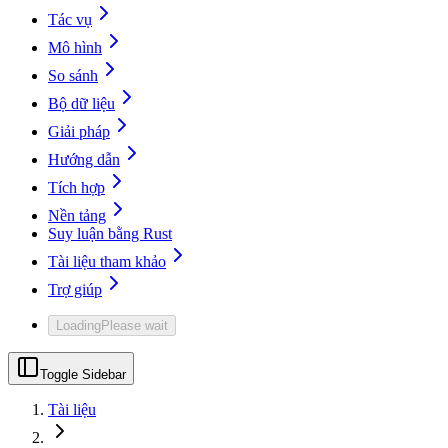
Tác vụ
Mô hình
So sánh
Bộ dữ liệu
Giải pháp
Hướng dẫn
Tích hợp
Nền tảng
Suy luận bằng Rust
Tài liệu tham khảo
Trợ giúp
Loading
Please wait
Toggle Sidebar
Tài liệu