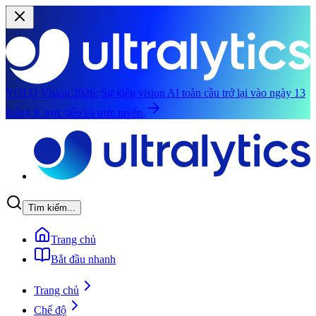
YOLO Vision 2026:
Sự kiện vision AI toàn cầu trở lại vào ngày 13
tháng 9, trực tiếp và trực tuyến.
Chuyển đến nội dung chính
Tìm kiếm...
Trang chủ
Bắt đầu nhanh
Trang chủ
Chế độ