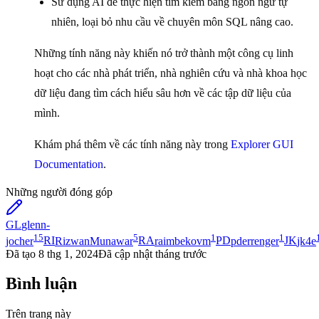
Sử dụng AI để thực hiện tìm kiếm bằng ngôn ngữ tự
nhiên, loại bỏ nhu cầu về chuyên môn SQL nâng cao.
Những tính năng này khiến nó trở thành một công cụ linh
hoạt cho các nhà phát triển, nhà nghiên cứu và nhà khoa học
dữ liệu đang tìm cách hiểu sâu hơn về các tập dữ liệu của
mình.
Khám phá thêm về các tính năng này trong
Explorer GUI
Documentation
.
Những người đóng góp
GL
glenn-
15
5
1
1
jocher
RI
RizwanMunawar
RA
raimbekovm
PD
pderrenger
JK
jk4e
Đã tạo
8 thg 1, 2024
Đã cập nhật
tháng trước
Bình luận
Trên trang này