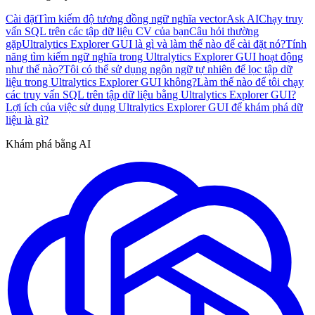
Cài đặt
Tìm kiếm độ tương đồng ngữ nghĩa vector
Ask AI
Chạy truy
vấn SQL trên các tập dữ liệu CV của bạn
Câu hỏi thường
gặp
Ultralytics Explorer GUI là gì và làm thế nào để cài đặt nó?
Tính
năng tìm kiếm ngữ nghĩa trong Ultralytics Explorer GUI hoạt động
như thế nào?
Tôi có thể sử dụng ngôn ngữ tự nhiên để lọc tập dữ
liệu trong Ultralytics Explorer GUI không?
Làm thế nào để tôi chạy
các truy vấn SQL trên tập dữ liệu bằng Ultralytics Explorer GUI?
Lợi ích của việc sử dụng Ultralytics Explorer GUI để khám phá dữ
liệu là gì?
Khám phá bằng AI