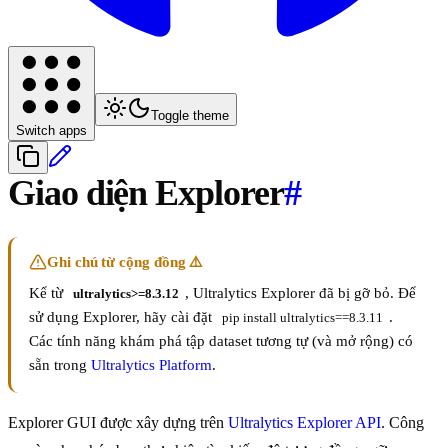
Toggle theme
Switch apps
Giao diện Explorer
#
Ghi chú từ cộng đồng ⚠️
Kể từ
, Ultralytics Explorer đã bị gỡ bỏ. Để
ultralytics>=8.3.12
sử dụng Explorer, hãy cài đặt
.
pip install ultralytics==8.3.11
Các tính năng khám phá tập dataset tương tự (và mở rộng) có
sẵn trong
Ultralytics Platform
.
Explorer GUI được xây dựng trên
Ultralytics Explorer API
. Công