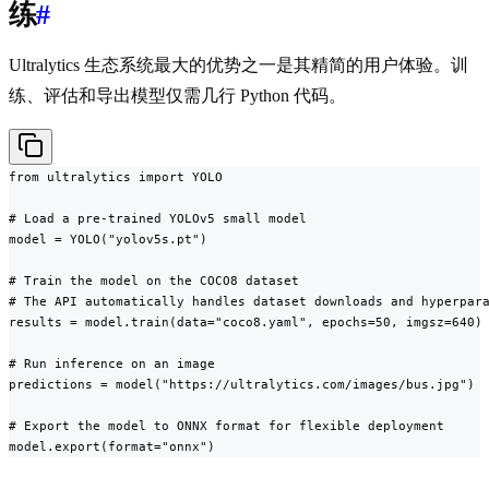
练
#
Ultralytics 生态系统最大的优势之一是其精简的用户体验。训
练、评估和导出模型仅需几行 Python 代码。
from ultralytics import YOLO

# Load a pre-trained YOLOv5 small model

model = YOLO("yolov5s.pt")

# Train the model on the COCO8 dataset

# The API automatically handles dataset downloads and hyperpara
results = model.train(data="coco8.yaml", epochs=50, imgsz=640)

# Run inference on an image

predictions = model("https://ultralytics.com/images/bus.jpg")

# Export the model to ONNX format for flexible deployment

model.export(format="onnx")