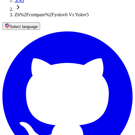
文档
Zh%2Fcompare%2Fyolov6 Vs Yolov5
Select language