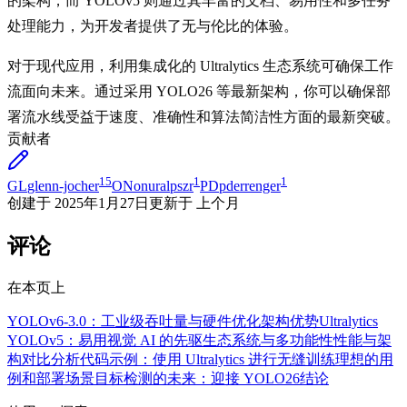
的架构，而 YOLOv5 则通过其丰富的文档、易用性和多任务
处理能力，为开发者提供了无与伦比的体验。
对于现代应用，利用集成化的 Ultralytics 生态系统可确保工作
流面向未来。通过采用 YOLO26 等最新架构，你可以确保部
署流水线受益于速度、准确性和算法简洁性方面的最新突破。
贡献者
15
1
1
GL
glenn-jocher
ON
onuralpszr
PD
pderrenger
创建于
2025年1月27日
更新于
上个月
评论
在本页上
YOLOv6-3.0：工业级吞吐量与硬件优化
架构优势
Ultralytics
YOLOv5：易用视觉 AI 的先驱
生态系统与多功能性
性能与架
构对比
分析
代码示例：使用 Ultralytics 进行无缝训练
理想的用
例和部署场景
目标检测的未来：迎接 YOLO26
结论