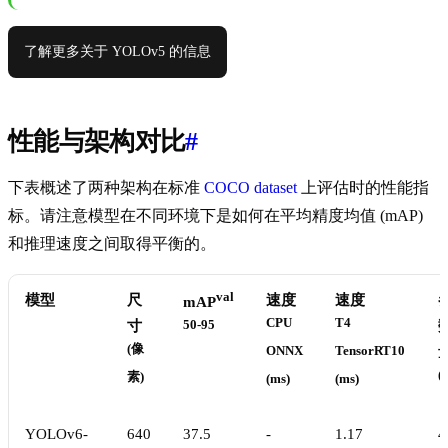
了解更多关于 YOLOv5 的信息
性能与架构对比
#
下表概述了两种架构在标准
COCO dataset
上评估时的性能指
标。请注意模型在不同环境下是如何在平均精度均值 (mAP)
和推理速度之间取得平衡的。
val
模型
尺
速度
速度
mAP
CPU
T4
寸
50-95
(像
ONNX
TensorRT10
(
素)
(ms)
(ms)
YOLOv6-
640
37.5
-
1.17
4