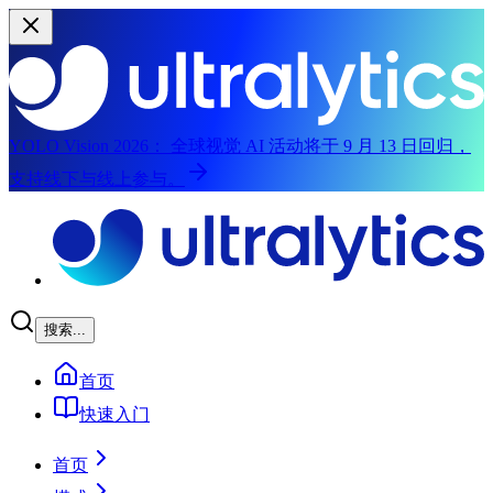
YOLO Vision 2026：
全球视觉 AI 活动将于 9 月 13 日回归，
支持线下与线上参与。
跳到主内容
搜索...
首页
快速入门
首页