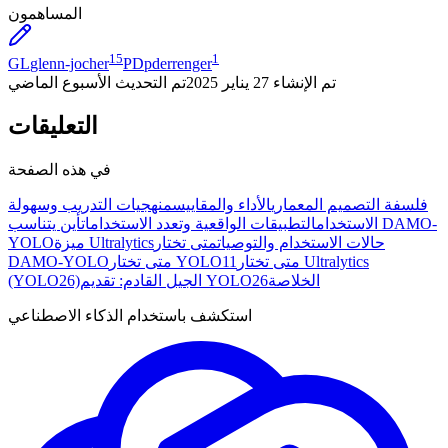
المساهمون
15
1
GL
glenn-jocher
PD
pderrenger
تم الإنشاء
27 يناير 2025
تم التحديث
الأسبوع الماضي
التعليقات
في هذه الصفحة
فلسفة التصميم المعماري
الأداء والمقاييس
منهجيات التدريب وسهولة
الاستخدام
التطبيقات الواقعية وتعدد الاستخدامات
أين يتناسب DAMO-
حالات الاستخدام والتوصيات
متى تختار
ميزة Ultralytics
YOLO
متى تختار Ultralytics
متى تختار YOLO11
DAMO-YOLO
الخلاصة
الجيل القادم: تقديم YOLO26
(YOLO26)
استكشف باستخدام الذكاء الاصطناعي