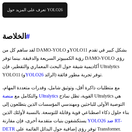
تعرف على المزيد حول YOLO26
#
الخلاصة
لقد ساهم كل من DAMO-YOLO وYOLO11 بشكل كبير في تقدم
رؤية الكمبيوتر السريعة والدقيقة. بينما توفر DAMO-YOLO رؤى
أكاديمية شيقة حول البحث المعماري والتقطير، فإن Ultralytics
الرائد) توفر تجربة مطور فائقة.
YOLO26
YOLO11 (و
مع متطلبات ذاكرة أقل، وتوثيق شامل، وقدرات متعددة المهام،
القوية، تظل نماذج Ultralytics هي
منصة Ultralytics
والتكامل مع
التوصية الأولى للباحثين ومهندسي المؤسسات الذين يتطلعون إلى
بناء حلول ذكاء اصطناعي قوية وقابلة للتوسعة. بالنسبة لأولئك الذين
YOLO26 ضد RT-
يستكشفون بنيات متقدمة أخرى، فإن مقارنة
توفر رؤى إضافية حول البدائل القائمة على Transformer.
DETR