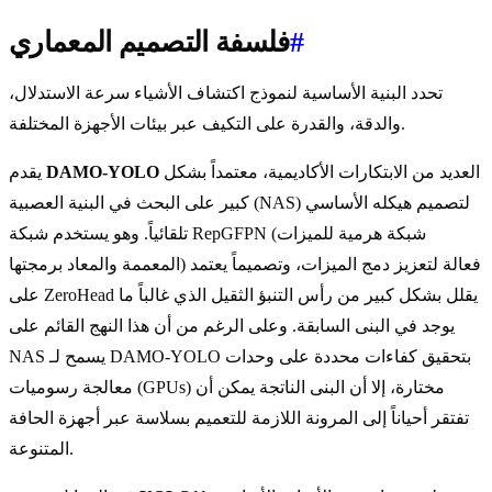
#
فلسفة التصميم المعماري
تحدد البنية الأساسية لنموذج اكتشاف الأشياء سرعة الاستدلال،
والدقة، والقدرة على التكيف عبر بيئات الأجهزة المختلفة.
العديد من الابتكارات الأكاديمية، معتمداً بشكل
DAMO-YOLO
يقدم
كبير على البحث في البنية العصبية (NAS) لتصميم هيكله الأساسي
تلقائياً. وهو يستخدم شبكة RepGFPN (شبكة هرمية للميزات
المعممة والمعاد برمجتها) فعالة لتعزيز دمج الميزات، وتصميماً يعتمد
على ZeroHead يقلل بشكل كبير من رأس التنبؤ الثقيل الذي غالباً ما
يوجد في البنى السابقة. وعلى الرغم من أن هذا النهج القائم على
NAS يسمح لـ DAMO-YOLO بتحقيق كفاءات محددة على وحدات
معالجة رسوميات (GPUs) مختارة، إلا أن البنى الناتجة يمكن أن
تفتقر أحياناً إلى المرونة اللازمة للتعميم بسلاسة عبر أجهزة الحافة
المتنوعة.