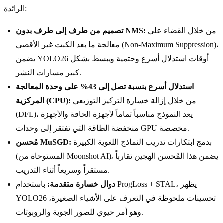
الرائدة:
من خلال القضاء على
تصميم من طرف إلى طرف بدون NMS:
معالجة ما بعد الكبت غير الأقصى (Non-Maximum Suppression)،
يضمن YOLO26 أوقات استدلال أسرع وحتمية ويبسط بشكل
كبير مسارات النشر.
استدلال أسرع بنسبة تصل إلى 43% على وحدة المعالجة
من خلال إزالة خسارة التركيز التوزيعي
المركزية (CPU):
(DFL)، يعد النموذج مناسباً تماماً لأجهزة الحافة والأجهزة
منخفضة الطاقة التي تفتقر إلى وحدات GPU مخصصة.
بدمج ابتكارات تدريب النماذج اللغوية الكبيرة
مُحسن MuSGD:
(المستوحاة من Moonshot AI)، يضمن هذا المُحسن الهجين تقارباً
مستقراً وسريعاً أثناء التدريب.
دوال خسارة متقدمة:
باستخدام ProgLoss + STAL، يظهر
YOLO26 تحسينات ملحوظة في التعرف على الأشياء الصغيرة،
وهو أمر حيوي للصور الجوية والروبوتات.