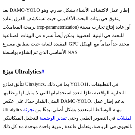
يعد DAMO-YOLO إطار عمل لاكتشاف الأشياء بشكل صارم. وهو
يتفوق في بيئات البحث الأكاديمي حيث تستكشف الفرق إعادة
برمجة المعاملات (rep-parameterization) أو إعادة إنتاج تجارب معينة
للبحث في البنية العصبية. يمكن أيضاً نشره في البيئات الصناعية
المقيدة للغاية حيث يتطابق مسرع GPU محدد جداً تماماً مع الهيكل
الأساسي الذي تم إنشاؤه بواسطة NAS.
#
ميزة Ultralytics
تتألق نماذج Ultralytics، بما في ذلك YOLO11، في التطبيقات
التجارية الواقعية نظرًا لتعدد استخداماتها التي لا مثيل لها ونظامها
البيئي المُدار جيدًا. على عكس DAMO-YOLO، يدعم إطار عمل
Ultralytics مهام الوسائط المتعددة بشكل أصلي. بدءًا من
تجزئة
المثيلات
في التصوير الطبي وحتى
تقدير الوضعية
للتحليل الميكانيكي
الحيوي في الرياضة، يتعامل قاعدة رمزية واحدة موحدة مع كل ذلك.