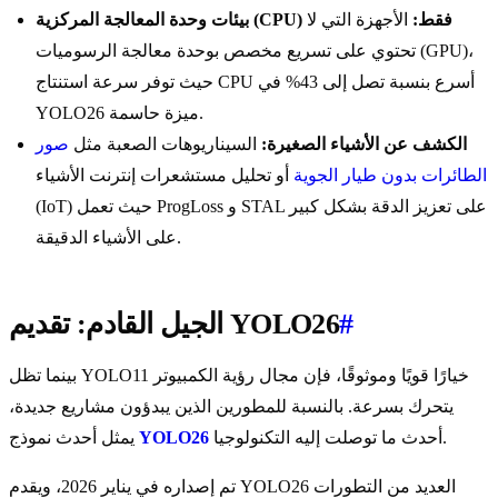
بيئات وحدة المعالجة المركزية (CPU) فقط:
الأجهزة التي لا
تحتوي على تسريع مخصص بوحدة معالجة الرسوميات (GPU)،
حيث توفر سرعة استنتاج CPU أسرع بنسبة تصل إلى 43% في
YOLO26 ميزة حاسمة.
الكشف عن الأشياء الصغيرة:
السيناريوهات الصعبة مثل
صور
الطائرات بدون طيار الجوية
أو تحليل مستشعرات إنترنت الأشياء
(IoT) حيث تعمل ProgLoss و STAL على تعزيز الدقة بشكل كبير
على الأشياء الدقيقة.
#
الجيل القادم: تقديم YOLO26
بينما تظل YOLO11 خيارًا قويًا وموثوقًا، فإن مجال رؤية الكمبيوتر
يتحرك بسرعة. بالنسبة للمطورين الذين يبدؤون مشاريع جديدة،
أحدث ما توصلت إليه التكنولوجيا.
YOLO26
يمثل أحدث نموذج
تم إصداره في يناير 2026، ويقدم YOLO26 العديد من التطورات