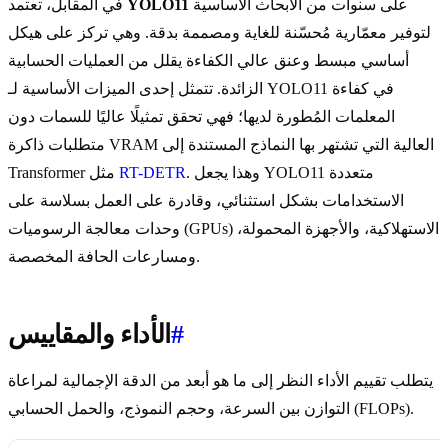
على سنوات من الأبحاث الأساسية
YOLO11
في المقابل، تعتمد
لتوفير معمّارية مُحسّنة للغاية ومصممة بدقة. وهي تركز على هيكل
أساسي مبسط وعنق عالي الكفاءة يقلل من العمليات الحسابية
الزائدة. تتمثل إحدى الميزات الأساسية لـ YOLO11 في كفاءة
المعلمات المُطورة لديها؛ فهي تحقق تمثيلًا عاليًا للسمات دون
متطلبات ذاكرة VRAM العالية التي تشتهر بها النماذج المستندة إلى
. وهذا يجعل YOLO11 متعددة
RT-DETR
Transformer مثل
الاستخدامات بشكل استثنائي، وقادرة على العمل بسلاسة على
وحدات معالجة الرسوميات (GPUs) الاستهلاكية، والأجهزة المحمولة،
ومسارعات الحافة المخصصة.
#
الأداء والمقاييس
يتطلب تقييم الأداء النظر إلى ما هو أبعد من الدقة الإجمالية لمراعاة
التوازن بين السرعة، وحجم النموذج، والحمل الحسابي (FLOPs).