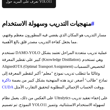
تعرف على المزيد حول YOLO11
#
منهجيات التدريب وسهولة الاستخدام
مسار التدريب هو المكان الذي يقضي فيه المطورون معظم وقتهم،
مما يجعل كفاءة التدريب مصدر قلق بالغ الأهمية.
تستخدم DAMO-YOLO عملية تدريب متعددة المراحل تعتمد بشكل
كبير على تقطير المعرفة (Knowledge Distillation). وهي تستخدم
AlignedOTA (Optimal Transport Assignment) لتخصيص التسميات
وغالبًا ما تتطلب تدريب نموذج "معلم" أكبر لتقطير المعرفة إلى
نماذج "طالب" أصغر. تزيد هذه المنهجية بشكل كبير من بصمة
ذاكرة
ووقت الحساب الإجمالي المطلوبة لتحقيق التقارب الأمثل.
CUDA
على العكس من ذلك، يعمل نظام Ultralytics على إخفاء تعقيد تدريب
النموذج. تم تصميم YOLO11 لسهولة الاستخدام الاستثنائية، وتتميز