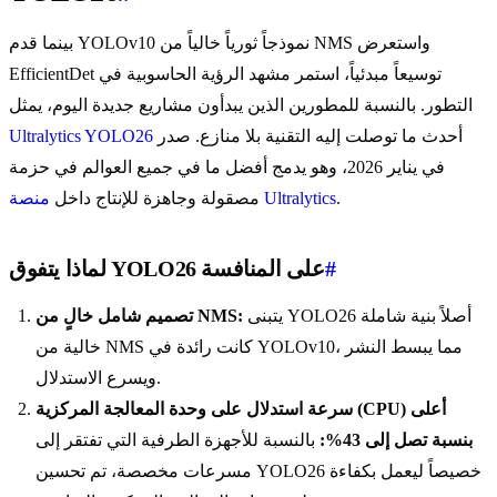
بينما قدم YOLOv10 نموذجاً ثورياً خالياً من NMS واستعرض
EfficientDet توسيعاً مبدئياً، استمر مشهد الرؤية الحاسوبية في
التطور. بالنسبة للمطورين الذين يبدأون مشاريع جديدة اليوم، يمثل
أحدث ما توصلت إليه التقنية بلا منازع. صدر
Ultralytics YOLO26
في يناير 2026، وهو يدمج أفضل ما في جميع العوالم في حزمة
.
منصة Ultralytics
مصقولة وجاهزة للإنتاج داخل
#
لماذا يتفوق YOLO26 على المنافسة
يتبنى YOLO26 أصلاً بنية شاملة
تصميم شامل خالٍ من NMS:
خالية من NMS كانت رائدة في YOLOv10، مما يبسط النشر
ويسرع الاستدلال.
سرعة استدلال على وحدة المعالجة المركزية (CPU) أعلى
بنسبة تصل إلى 43%:
بالنسبة للأجهزة الطرفية التي تفتقر إلى
مسرعات مخصصة، تم تحسين YOLO26 خصيصاً ليعمل بكفاءة