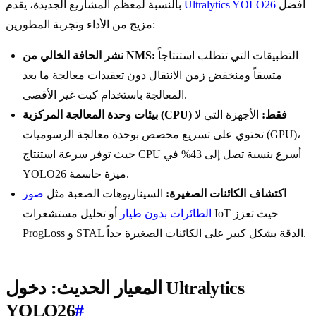
أفضل
Ultralytics YOLO26
بالنسبة لمعظم المشاريع الجديدة، يقدم
مزيج من الأداء وتجربة المطورين:
التطبيقات التي تتطلب استنتاجاً
نشر الحافة الخالي من NMS:
متسقاً ومنخفض زمن الانتقال دون تعقيدات معالجة ما بعد
المعالجة باستخدام كبت غير الأقصى.
بيئات وحدة المعالجة المركزية (CPU) فقط:
الأجهزة التي لا
تحتوي على تسريع مخصص بوحدة معالجة الرسوميات (GPU)،
حيث توفر سرعة استنتاج CPU أسرع بنسبة تصل إلى 43% في
YOLO26 ميزة حاسمة.
اكتشاف الكائنات الصغيرة:
السيناريوهات الصعبة مثل
صور
الطائرات بدون طيار
أو تحليل مستشعرات IoT حيث تعزز
ProgLoss و STAL الدقة بشكل كبير على الكائنات الصغيرة جداً.
المعيار الحديث: دخول Ultralytics
YOLO26
#