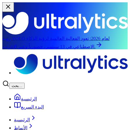
رؤية YOLO لعام 2026:
تعود الفعالية العالمية لرؤية الذكاء
الاصطناعي في 13 سبتمبر، حضورياً وعبر الإنترنت.
الانتقال إلى المحتوى الرئيسي
بحث...
الرئيسية
البدء السريع
الرئيسية
الأنماط