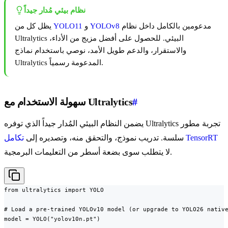
نظام بيئي مُدار جيداً
مدعومين بالكامل داخل نظام
YOLOv8
و
YOLO11
يظل كل من
Ultralytics البيئي. للحصول على أفضل مزيج من الأداء،
والاستقرار، والدعم طويل الأمد، نوصي باستخدام نماذج
Ultralytics المدعومة رسمياً.
#
سهولة الاستخدام مع Ultralytics
يضمن النظام البيئي المُدار جيداً الذي توفره Ultralytics تجربة مطور
تكامل TensorRT
سلسة. تدريب نموذج، والتحقق منه، وتصديره إلى
لا يتطلب سوى بضعة أسطر من التعليمات البرمجية.
from ultralytics import YOLO

# Load a pre-trained YOLOv10 model (or upgrade to YOLO26 native
model = YOLO("yolov10n.pt")
