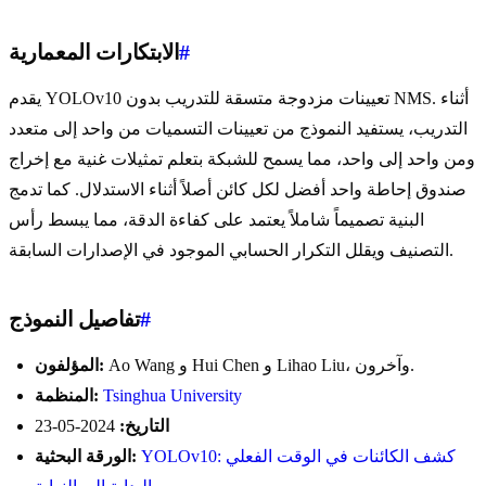
#
الابتكارات المعمارية
يقدم YOLOv10 تعيينات مزدوجة متسقة للتدريب بدون NMS. أثناء
التدريب، يستفيد النموذج من تعيينات التسميات من واحد إلى متعدد
ومن واحد إلى واحد، مما يسمح للشبكة بتعلم تمثيلات غنية مع إخراج
صندوق إحاطة واحد أفضل لكل كائن أصلاً أثناء الاستدلال. كما تدمج
البنية تصميماً شاملاً يعتمد على كفاءة الدقة، مما يبسط رأس
التصنيف ويقلل التكرار الحسابي الموجود في الإصدارات السابقة.
#
تفاصيل النموذج
Ao Wang و Hui Chen و Lihao Liu، وآخرون.
المؤلفون:
Tsinghua University
المنظمة:
التاريخ:
2024-05-23
YOLOv10: كشف الكائنات في الوقت الفعلي
الورقة البحثية: