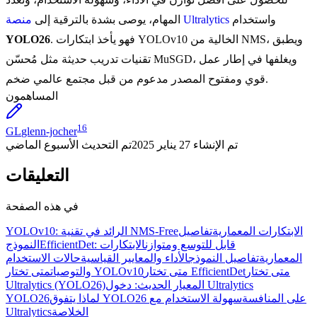
واستخدام
منصة Ultralytics
المهام، يوصى بشدة بالترقية إلى
. فهو يأخذ ابتكارات YOLOv10 الخالية من NMS، ويطبق
YOLO26
تقنيات تدريب حديثة مثل مُحسّن MuSGD، ويغلفها في إطار عمل
قوي ومفتوح المصدر مدعوم من قبل مجتمع عالمي ضخم.
المساهمون
16
GL
glenn-jocher
تم الإنشاء
27 يناير 2025
تم التحديث
الأسبوع الماضي
التعليقات
في هذه الصفحة
الابتكارات المعمارية
تفاصيل
YOLOv10: الرائد في تقنية NMS-Free
EfficientDet: قابل للتوسع ومتوازن
الابتكارات
النموذج
المعمارية
تفاصيل النموذج
الأداء والمعايير القياسية
حالات الاستخدام
متى تختار
متى تختار EfficientDet
متى تختار YOLOv10
والتوصيات
المعيار الحديث: دخول Ultralytics
Ultralytics (YOLO26)
لماذا يتفوق YOLO26 على المنافسة
سهولة الاستخدام مع
YOLO26
الخلاصة
Ultralytics