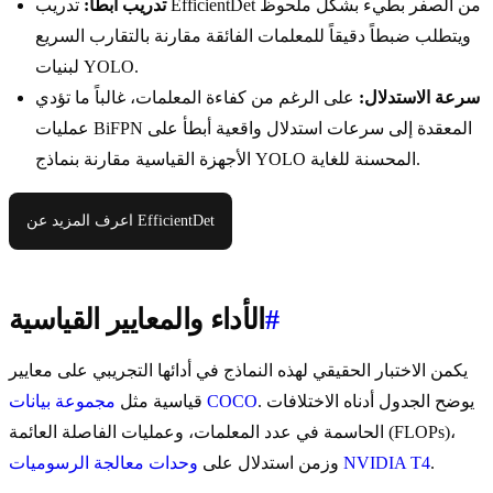
تدريب أبطأ:
تدريب EfficientDet من الصفر بطيء بشكل ملحوظ
ويتطلب ضبطاً دقيقاً للمعلمات الفائقة مقارنة بالتقارب السريع
لبنيات YOLO.
سرعة الاستدلال:
على الرغم من كفاءة المعلمات، غالباً ما تؤدي
عمليات BiFPN المعقدة إلى سرعات استدلال واقعية أبطأ على
الأجهزة القياسية مقارنة بنماذج YOLO المحسنة للغاية.
اعرف المزيد عن EfficientDet
#
الأداء والمعايير القياسية
يكمن الاختبار الحقيقي لهذه النماذج في أدائها التجريبي على معايير
. يوضح الجدول أدناه الاختلافات
مجموعة بيانات COCO
قياسية مثل
الحاسمة في عدد المعلمات، وعمليات الفاصلة العائمة (FLOPs)،
.
وحدات معالجة الرسوميات NVIDIA T4
وزمن استدلال على