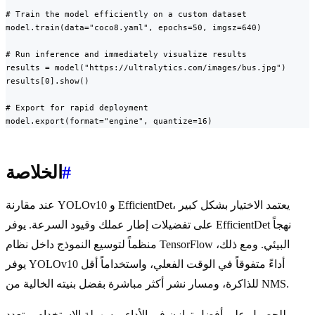
# Train the model efficiently on a custom dataset

model.train(data="coco8.yaml", epochs=50, imgsz=640)

# Run inference and immediately visualize results

results = model("https://ultralytics.com/images/bus.jpg")

results[0].show()

# Export for rapid deployment

model.export(format="engine", quantize=16)
#
الخلاصة
عند مقارنة YOLOv10 و EfficientDet، يعتمد الاختيار بشكل كبير
على تفضيلات إطار عملك وقيود السرعة. يوفر EfficientDet نهجاً
منظماً لتوسيع النموذج داخل نظام TensorFlow البيئي. ومع ذلك،
يوفر YOLOv10 أداءً متفوقاً في الوقت الفعلي، واستخداماً أقل
للذاكرة، ومسار نشر أكثر مباشرة بفضل بنيته الخالية من NMS.
للحصول على أفضل توازن في الأداء، وسهولة الاستخدام، وتعدد