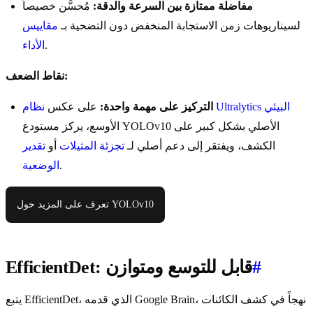
مفاضلة ممتازة بين السرعة والدقة:
مُحسَّن خصيصاً
لسيناريوهات زمن الاستجابة المنخفض دون التضحية بـ
مقاييس
.
الأداء
نقاط الضعف:
نظام Ultralytics البيئي
التركيز على مهمة واحدة:
على عكس
الأوسع، يركز مستودع YOLOv10 الأصلي بشكل كبير على
الكشف، ويفتقر إلى دعم أصلي لـ
تجزئة المثيلات
أو
تقدير
.
الوضعية
تعرف على المزيد حول YOLOv10
#
EfficientDet: قابل للتوسع ومتوازن
يتبع EfficientDet، الذي قدمه Google Brain، نهجاً في كشف الكائنات