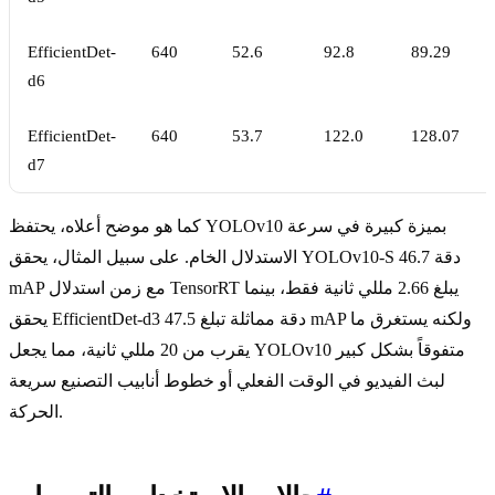
EfficientDet-
640
52.6
92.8
89.29
d6
EfficientDet-
640
53.7
122.0
128.07
d7
كما هو موضح أعلاه، يحتفظ YOLOv10 بميزة كبيرة في سرعة
الاستدلال الخام. على سبيل المثال، يحقق YOLOv10-S دقة 46.7
mAP مع زمن استدلال TensorRT يبلغ 2.66 مللي ثانية فقط، بينما
يحقق EfficientDet-d3 دقة مماثلة تبلغ 47.5 mAP ولكنه يستغرق ما
يقرب من 20 مللي ثانية، مما يجعل YOLOv10 متفوقاً بشكل كبير
لبث الفيديو في الوقت الفعلي أو خطوط أنابيب التصنيع سريعة
الحركة.