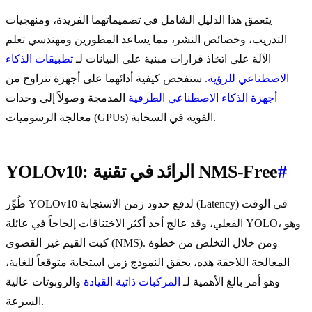
يتعمق هذا الدليل الشامل في تصميماتهما الفريدة، ومنهجيات
التدريب، وخصائص النشر، مما يساعد المطورين ومهندسي تعلم
الآلة على اتخاذ قرارات مبنية على البيانات لـ
تطبيقات الذكاء
الاصطناعي للرؤية
. سنفحص كيفية أدائهما على أجهزة تتراوح من
أجهزة الذكاء الاصطناعي الطرفية
المدمجة وصولاً إلى وحدات
معالجة الرسوميات (GPUs) القوية في السحابة.
#
YOLOv10: الرائد في تقنية NMS-Free
طُوِّر YOLOv10 لدفع حدود زمن الاستجابة (Latency) في الوقت
الفعلي، وقد عالج أحد أكثر الاختناقات إلحاحاً في عائلة YOLO، وهو
كبت القيم غير القصوى (NMS). ومن خلال التخلص من خطوة
المعالجة اللاحقة هذه، يحقق النموذج زمن استجابة متوقعاً للغاية،
وهو أمر بالغ الأهمية لـ
المركبات ذاتية القيادة
والروبوتات عالية
السرعة.