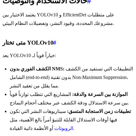
#
حالات الاستخدام والتوصيات
يعتمد الاختيار بين YOLOv10 و EfficientDet على متطلبات
مشروعك المحددة، وقيود النشر، وتفضيلات النظام البيئي.
#
متى تختار YOLOv10
يعد YOLOv10 خياراً قوياً لـ:
التطبيقات التي تستفيد من الكشف
الكشف الفوري بدون NMS:
الشامل (end-to-end) بدون تقنية Non-Maximum Suppression،
مما يقلل من تعقيد النشر.
الموازنة بين السرعة والدقة:
المشاريع التي تتطلب توازناً قوياً
بين سرعة الاستدلال ودقة الكشف عبر مختلف أحجام النماذج.
تطبيقات زمن الاستجابة المتسق:
سيناريوهات النشر التي تكون
فيها أوقات الاستدلال القابلة للتنبؤ أمراً بالغ الأهمية، مثل
أو الأنظمة ذاتية القيادة.
الروبوتات