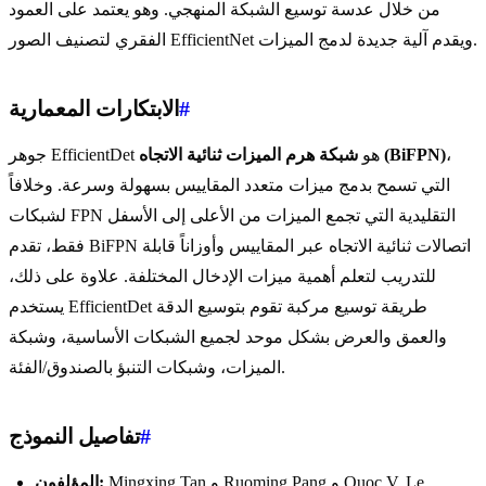
من خلال عدسة توسيع الشبكة المنهجي. وهو يعتمد على العمود
الفقري لتصنيف الصور EfficientNet ويقدم آلية جديدة لدمج الميزات.
#
الابتكارات المعمارية
،
شبكة هرم الميزات ثنائية الاتجاه (BiFPN)
جوهر EfficientDet هو
التي تسمح بدمج ميزات متعدد المقاييس بسهولة وسرعة. وخلافاً
لشبكات FPN التقليدية التي تجمع الميزات من الأعلى إلى الأسفل
فقط، تقدم BiFPN اتصالات ثنائية الاتجاه عبر المقاييس وأوزاناً قابلة
للتدريب لتعلم أهمية ميزات الإدخال المختلفة. علاوة على ذلك،
يستخدم EfficientDet طريقة توسيع مركبة تقوم بتوسيع الدقة
والعمق والعرض بشكل موحد لجميع الشبكات الأساسية، وشبكة
الميزات، وشبكات التنبؤ بالصندوق/الفئة.
#
تفاصيل النموذج
Mingxing Tan و Ruoming Pang و Quoc V. Le
المؤلفون: