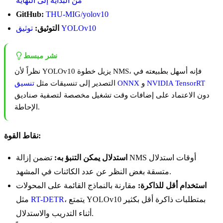
من البداية إلى النهاية
GitHub:
THU-MIG/yolov10
توثيق YOLOv10
التوثيق:
نشر مبسط
نظراً لأن YOLOv10 يزيل خطوة NMS، فإنه أسهل بطبيعته في
NVIDIA TensorRT
و
تنسيق ONNX
التصدير إلى تنسيقات مثل
دون الاعتماد على إضافات وقت تشغيل مخصصة لتصفية صناديق
الإحاطة.
نقاط القوة:
استدلال يمكن التنبؤ به:
تضمن إزالة NMS أوقات استدلال
متسقة بغض النظر عن عدد الكائنات في المشهد.
استخدام أقل للذاكرة:
مقارنة بالنماذج القائمة على المحولات
، يتمتع YOLOv10 بمتطلبات ذاكرة أقل بكثير
RT-DETR
مثل
أثناء التدريب والاستدلال.