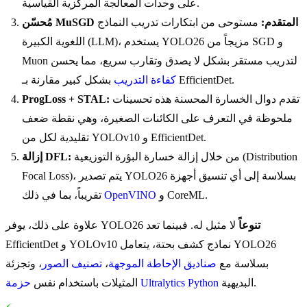
على وحدات المعالجة المركزية القياسية.
مُحسّن MuSGD المتقدم:
مستوحى من ابتكارات تدريب النماذج
اللغوية الكبيرة (LLM)، يستخدم YOLO26 مزيجاً من SGD و
Muon لتدريب مستقر بشكل لا يصدق وتقارب سريع، مما يحسن
بشكل كبير مقارنة بـ EfficientDet.
كفاءة التدريب
تقدم دوال الخسارة المحسنة هذه تحسينات
ProgLoss + STAL:
ملحوظة في التعرف على الكائنات الصغيرة، وهي نقطة ضعف
تقليدية لكل من YOLOv10 و EfficientDet.
من خلال إزالة خسارة البؤرة التوزيعية (Distribution
إزالة DFL:
Focal Loss)، يتم تصدير YOLO26 بسلاسة إلى أي تنسيق أجهزة
و CoreML.
OpenVINO
تقريباً، بما في ذلك
تنوعاً
لا مثيل له. فبينما تعد
علاوة على ذلك، يوفر YOLO26
EfficientDet و YOLOv10 نماذج كشف بحتة، يتعامل YOLO26
بسلاسة مع
صناديق الإحاطة الموجهة
،
تصنيف الصور
، وتجزئة
البديهية.
حزمة Ultralytics Python
المثيلات باستخدام نفس