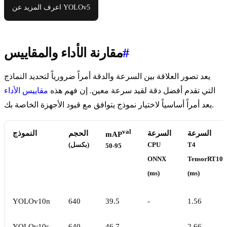
اعرف المزيد عن YOLOv5
#
مقارنة الأداء والمقاييس
يعد تصور العلاقة بين السرعة والدقة أمراً ضرورياً لتحديد النماذج
التي تقدم أفضل دقة لقيد سرعة معين. إن فهم هذه
مقاييس الأداء
يعد أمراً أساسياً لاختيار نموذج يتوافق مع قيود الأجهزة الخاصة بك.
val
السرعة
السرعة
الحجم
النموذج
mAP
T4
CPU
(بكسل)
50-95
ONNX
TensorRT10
(ms)
(ms)
YOLOv10n
640
39.5
-
1.56
YOLOv10s
640
46.7
-
2.66