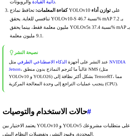
والروبوتات.
ذاتية القيادة
تحافظ نماذج YOLOv10 على
توازن أداء
كفاءة المعلمات:
تنافسي للغاية. يحقق YOLOv10-S نسبة 46.7% mAP بـ 7.2
مليون معلمة فقط، بينما يحقق YOLOv5s نسبة 37.4% mAP بـ
9.1 مليون معلمة.
نصيحة النشر
NVIDIA
مثل
عند النشر على أجهزة
الذكاء الاصطناعي الطرفي
، غالباً ما تُترجم النماذج بدون منطق NMS (مثل
Jetson
YOLOv10 و YOLO26) بشكل أكثر نظافة إلى TensorRT، مما
يتجنب عمليات التراجع إلى وحدة المعالجة المركزية (CPU).
#
حالات الاستخدام والتوصيات
يعتمد الاختيار بين YOLOv10 و YOLOv5 على متطلبات مشروعك
المحددة، وقيود النشر، وتفضيلات النظام البيئي.