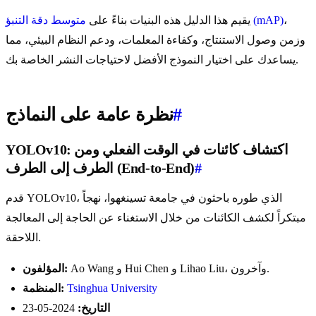
،
متوسط دقة التنبؤ (mAP)
يقيم هذا الدليل هذه البنيات بناءً على
وزمن وصول الاستنتاج، وكفاءة المعلمات، ودعم النظام البيئي، مما
يساعدك على اختيار النموذج الأفضل لاحتياجات النشر الخاصة بك.
#
نظرة عامة على النماذج
YOLOv10: اكتشاف كائنات في الوقت الفعلي ومن
#
الطرف إلى الطرف (End-to-End)
قدم YOLOv10، الذي طوره باحثون في جامعة تسينغهوا، نهجاً
مبتكراً لكشف الكائنات من خلال الاستغناء عن الحاجة إلى المعالجة
اللاحقة.
Ao Wang و Hui Chen و Lihao Liu، وآخرون.
المؤلفون:
Tsinghua University
المنظمة:
التاريخ:
2024-05-23