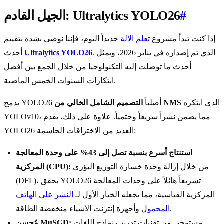
#
الجيل القادم: Ultralytics YOLO26
إذا كنت تبدأ مشروع
تعلم الآلة
جديداً اليوم، فإننا نوصي بشدة بتقييم
. الذي تم إصداره في يناير 2026، ويمثل
Ultralytics YOLO26
أحدث
أحدث ما توصلت إليه التكنولوجيا من خلال الجمع بين أفضل
ابتكارات السنوات الخمس الماضية.
الذي ابتكره
التصميم الشامل الخالي من NMS
يدمج YOLO26 أصلياً
YOLOv10، مما يضمن نشراً سريعاً وحتمياً. علاوة على ذلك، يقدم
YOLO26 العديد من الاختراقات الحاسمة:
استنتاج أسرع بنسبة تصل إلى 43% على وحدة المعالجة
من خلال إزالة وحدة خسارة التوزيع البؤري
المركزية (CPU):
(DFL)، يحقق YOLO26 تسريعاً هائلاً على وحدات المعالجة
المركزية القياسية، مما يجعله الخيار الأول لـ
النشر على الهاتف
وأجهزة إنترنت الأشياء منخفضة الطاقة.
المحمول
مستوحى من تقنيات تدريب نماذج اللغات
مُحسن MuSGD: