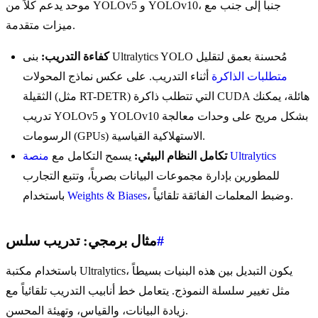
موحد يدعم كلاً من YOLOv5 و YOLOv10، جنباً إلى جنب مع
ميزات متقدمة.
بنى Ultralytics YOLO مُحسنة بعمق لتقليل
كفاءة التدريب:
متطلبات الذاكرة
أثناء التدريب. على عكس نماذج المحولات
الثقيلة (مثل RT-DETR) التي تتطلب ذاكرة CUDA هائلة، يمكنك
تدريب YOLOv5 و YOLOv10 بشكل مريح على وحدات معالجة
الرسومات (GPUs) الاستهلاكية القياسية.
منصة Ultralytics
تكامل النظام البيئي:
يسمح التكامل مع
للمطورين بإدارة مجموعات البيانات بصرياً، وتتبع التجارب
، وضبط المعلمات الفائقة تلقائياً.
Weights & Biases
باستخدام
#
مثال برمجي: تدريب سلس
باستخدام مكتبة Ultralytics، يكون التبديل بين هذه البنيات بسيطاً
مثل تغيير سلسلة النموذج. يتعامل خط أنابيب التدريب تلقائياً مع
زيادة البيانات، والقياس، وتهيئة المحسن.