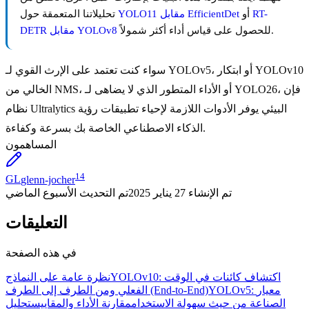
RT-
أو
YOLO11 مقابل EfficientDet
تحليلاتنا المتعمقة حول
للحصول على قياس أداء أكثر شمولاً.
DETR مقابل YOLOv8
سواء كنت تعتمد على الإرث القوي لـ YOLOv5، أو ابتكار YOLOv10
الخالي من NMS، أو الأداء المتطور الذي لا يضاهى لـ YOLO26، فإن
نظام Ultralytics البيئي يوفر الأدوات اللازمة لإحياء تطبيقات رؤية
الذكاء الاصطناعي الخاصة بك بسرعة وكفاءة.
المساهمون
14
GL
glenn-jocher
تم الإنشاء
27 يناير 2025
تم التحديث
الأسبوع الماضي
التعليقات
في هذه الصفحة
YOLOv10: اكتشاف كائنات في الوقت
نظرة عامة على النماذج
YOLOv5: معيار
الفعلي ومن الطرف إلى الطرف (End-to-End)
الصناعة من حيث سهولة الاستخدام
مقارنة الأداء والمقاييس
تحليل