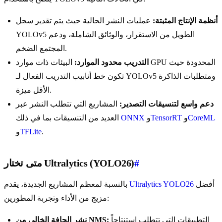
أنظمة الإنتاج المثبتة:
عمليات النشر الحالية حيث يتم تقدير سجل
YOLOv5 الطويل من الاستقرار، والوثائق الشاملة، ودعم
المجتمع الضخم.
التدريب محدود الموارد:
البيئات ذات موارد GPU المحدودة حيث
تكون خط أنابيب التدريب الفعال لـ YOLOv5 ومتطلبات الذاكرة
الأقل ميزة.
دعم واسع لتنسيقات التصدير:
المشاريع التي تتطلب النشر عبر
CoreML
و
TensorRT
و
ONNX
العديد من التنسيقات بما في ذلك
.
TFLite
و
#
متى تختار Ultralytics (YOLO26)
أفضل
Ultralytics YOLO26
بالنسبة لمعظم المشاريع الجديدة، يقدم
مزيج من الأداء وتجربة المطورين:
التطبيقات التي تتطلب استنتاجاً
نشر الحافة الخالي من NMS: