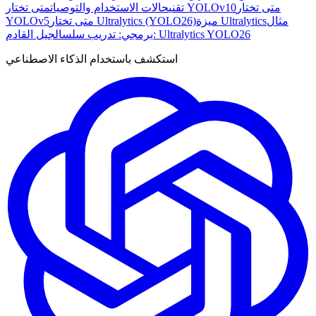
متى تختار
متى تختار YOLOv10
تقني
حالات الاستخدام والتوصيات
مثال
ميزة Ultralytics
متى تختار Ultralytics (YOLO26)
YOLOv5
الجيل القادم: Ultralytics YOLO26
برمجي: تدريب سلس
استكشف باستخدام الذكاء الاصطناعي