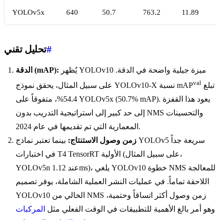
YOLOv5x
640
50.7
763.2
11.89
#
تحليل تقني
يُظهر YOLOv10 ميزة جيلية واضحة في الدقة.
الدقة (mAP):
val
تبلغ
على سبيل المثال، يحقق نموذج YOLOv10-X نسبة mAP
54.4%، متفوقاً على YOLOv5x (50.7% mAP). يعود هذا القفزة
إلى حد كبير إلى استراتيجية التدريب بدون NMS والتحسينات
المعمارية التي تم تقديمها في عام 2024.
زمن وصول الاستنتاج:
بينما تعتبر نماذج YOLOv5 سريعة جداً
في اختبارات T4 TensorRT الأولية (على سبيل المثال،
YOLOv5n عند 1.12ms)، يلغي YOLOv10 خطوة NMS للمعالجة
اللاحقة تماماً. في عمليات النشر العملية الشاملة، يوفر تصميم
YOLOv10 الخالي من NMS زمن وصول أكثر اتساقاً وحتمية،
وهو أمر بالغ الأهمية للتطبيقات في الوقت الفعلي مثل
المركبات