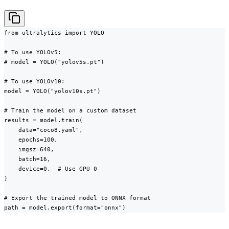
from ultralytics import YOLO

# To use YOLOv5:

# model = YOLO("yolov5s.pt")

# To use YOLOv10:

model = YOLO("yolov10s.pt")

# Train the model on a custom dataset

results = model.train(

    data="coco8.yaml",

    epochs=100,

    imgsz=640,

    batch=16,

    device=0,  # Use GPU 0

)

# Export the trained model to ONNX format

path = model.export(format="onnx")