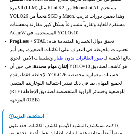
الكبيرة (LLM) مثل Kimi K2 من Moonshot AI، يستخدم
YOLO26 هجيناً من SGD و Muon. وهذا يضمن دورات تدريب
مستقرة للغاية وتقارباً متسارعاً بشكل كبير مقارنة بمحسنات
AdamW المستخدمة في YOLOv10.
تحقق دوال الخسارة المتقدمة هذه
ProgLoss + STAL:
تحسينات ملحوظة في التعرف على الكائنات الصغيرة، وهو أمر
وتطبيقات الأمن الجوي.
بالغ الأهمية لـ
صور الطائرات بدون طيار
إتقان مهام محددة:
في حين أن YOLOv10 هو كاشف لصناديق
الإحاطة فقط، يقدم YOLO26 تحسينات معمارية مخصصة
لجميع المهام، بما في ذلك تقدير احتمالية اللوغاريتم المتبقي
(RLE) للوضعية وخسائر الزاوية المتخصصة لصناديق الإحاطة
الموجهة (OBB).
استكشف المزيد
إذا كنت تستكشف المشهد الأوسع لكشف الكائنات، فقد تكون
مهتماً أيضاً بمقارنة هذه البنيات بإطارات عمل أخرى. تحقق من