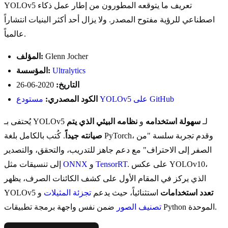
YOLOv5 تعريف ما يتوقعه المطورون من إطار عمل ذكاء
اصطناعي للرؤية مفتوح المصدر. ولا يزال أحد أكثر البنيات انتشاراً
عالمياً.
Glenn Jocher
المؤلف:
Ultralytics
المؤسسة:
التاريخ:
2020-06-26
مستودع YOLOv5 على GitHub
الكود المصدري:
يُحتفى بـ YOLOv5 لـ
سهولة استخدامه
و
نظامه البيئي الذي يتم
صيانته جيداً
. كُتب بالكامل بلغة PyTorch، وقدم تجربة سلسة "من
الصفر إلى الاحتراف" مع دعم جاهز للتدريب، والتحقق، والتصدير
. على عكس YOLOv10،
TensorRT
و
ONNX
إلى تنسيقات مثل
الذي يركز في المقام الأول على كشف الكائنات الصرف، يظهر
تعدد استخدامات
استثنائياً، حيث يدعم
تجزئة المثيلات
و
YOLOv5
ضمن نفس واجهة برمجة تطبيقات Python الموحدة.
تصنيف الصور