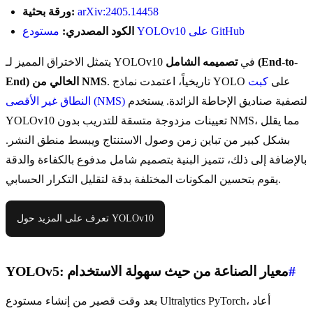
arXiv:2405.14458
ورقة بحثية:
مستودع YOLOv10 على GitHub
الكود المصدري:
يتمثل الاختراق المميز لـ YOLOv10 في
تصميمه الشامل (End-to-
. تاريخياً، اعتمدت نماذج YOLO على
كبت
End) الخالي من NMS
لتصفية صناديق الإحاطة الزائدة. يستخدم
النطاق غير الأقصى (NMS)
YOLOv10 تعيينات مزدوجة متسقة للتدريب بدون NMS، مما يقلل
بشكل كبير من تباين زمن وصول الاستنتاج ويبسط منطق النشر.
بالإضافة إلى ذلك، تتميز البنية بتصميم شامل مدفوع بالكفاءة والدقة
يقوم بتحسين المكونات المختلفة بدقة لتقليل التكرار الحسابي.
تعرف على المزيد حول YOLOv10
#
YOLOv5: معيار الصناعة من حيث سهولة الاستخدام
بعد وقت قصير من إنشاء مستودع Ultralytics PyTorch، أعاد