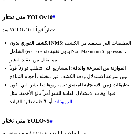
#
متى تختار YOLOv10
يعد YOLOv10 خياراً قوياً لـ:
التطبيقات التي تستفيد من الكشف
الكشف الفوري بدون NMS:
الشامل (end-to-end) بدون تقنية Non-Maximum Suppression،
مما يقلل من تعقيد النشر.
الموازنة بين السرعة والدقة:
المشاريع التي تتطلب توازناً قوياً
بين سرعة الاستدلال ودقة الكشف عبر مختلف أحجام النماذج.
تطبيقات زمن الاستجابة المتسق:
سيناريوهات النشر التي تكون
فيها أوقات الاستدلال القابلة للتنبؤ أمراً بالغ الأهمية، مثل
أو الأنظمة ذاتية القيادة.
الروبوتات
#
متى تختار YOLOv5
يُنصح باستخدام YOLOv5 في الحالات التالية: