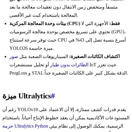
متسقاً ومنخفض زمن الانتقال دون تعقيدات معالجة ما بعد
المعالجة باستخدام كبت غير الأقصى.
بيئات وحدة المعالجة المركزية (CPU) فقط:
الأجهزة التي لا
تحتوي على تسريع مخصص بوحدة معالجة الرسوميات (GPU)،
حيث توفر سرعة استنتاج CPU أسرع بنسبة تصل إلى 43% في
YOLO26 ميزة حاسمة.
اكتشاف الكائنات الصغيرة:
السيناريوهات الصعبة مثل
صور
الطائرات بدون طيار
أو تحليل مستشعرات IoT حيث تعزز
ProgLoss و STAL الدقة بشكل كبير على الكائنات الصغيرة جداً.
#
ميزة Ultralytics
رغم أن YOLOv10 يقدم قدرات كشف ممتازة، إلا أن الاعتماد على
المستودعات الأكاديمية يمكن أن يعقد خطوط الإنتاج أحياناً. باستخدام
الرسمية، يمكنك الوصول إلى نظام بيئي
حزمة Ultralytics Python