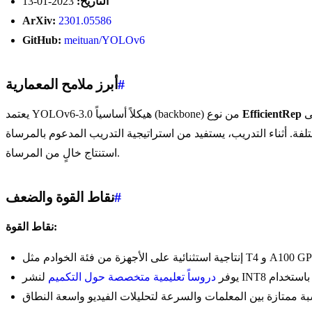
التاريخ:
2023-01-13
ArXiv:
2301.05586
GitHub:
meituan/YOLOv6
#
أبرز ملامح المعمارية
الصديق للأجهزة والمصمم خصيصاً للاستنتاج عالي السرعة على GPU. تدمج البنية وحدة تسلسل ثنائية الاتجاه (BiC) في الرقبة (neck) لإثراء
EfficientRep
يعتمد YOLOv6-3.0 هيكلاً أساسياً (backbone) من نوع
ستراتيجية التدريب المدعوم بالمرساة (Anchor-Aided Training - AAT) لتسخير نقاط قوة التدريب القائم على المرساة مع الحفاظ على مسار
استنتاج خالٍ من المرساة.
#
نقاط القوة والضعف
نقاط القوة:
 على الأجهزة من فئة الخوادم مثل T4 و A100 GPUs.
.
يوفر
دروساً تعليمية متخصصة حول التكميم