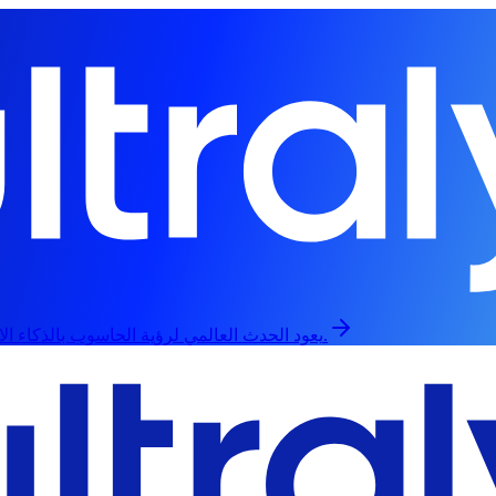
يعود الحدث العالمي لرؤية الحاسوب بالذكاء الاصطناعي في 13 سبتمبر، حضورياً وعبر الإنترنت.