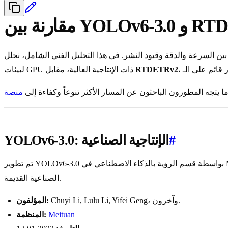
YO و RTDETRv2
RTDETRv2
لبيئات GPU ذات الإنتاجية العالية، مقابل
ما يتجه المطورون الباحثون عن المسار الأكثر تنوعاً وكفاءة إلى
#
YOLOv6-3.0: الإنتاجية الصناعية
تم تطوير YOLOv6-3.0 بواسطة قسم الرؤية بالذكاء الاصطناعي في Meituan، ويركز بشكل كبير على زيادة سرعات المعالجة الخام على مسرعات الأجهزة مثل NVIDIA GPUs، مما يعزز مكانته في التطبيقات
الصناعية القديمة.
Chuyi Li, Lulu Li, Yifei Geng، وآخرون.
المؤلفون:
Meituan
المنظمة: