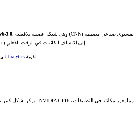
، وهي شبكة عصبية تلافيفية (CNN) بمستوى صناعي مصممة
6-3.0
، وهو نموذج متطور قائم على الـ Transformer يجلب آليات الانتباه (Attention Mechanisms) إلى اكتشاف الكائنات في الوقت الفعلي.
القوية.
منصة Ultralytics
بي