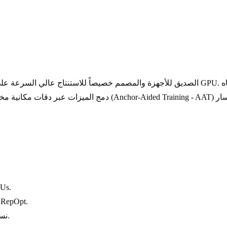
دمج الميزات عبر دقات مكانية مختلفة. أثناء التدريب، يستفيد من ا
إنتاجية استثنائية
لنشر INT8 باستخدام RepOpt
نسبة ممتازة بين المعلمات والسرعة لتحليلات الفيديو واسعة النطاق.