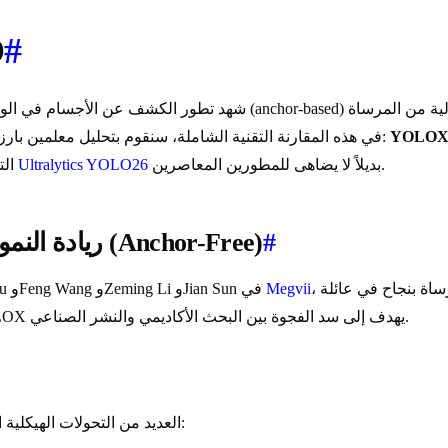
#
X
شهد تطور الكشف عن الأجسام في الوقت الفعلي تحولات عديدة في النماذج، من
YOLO
إلى البحث الآلي في بنية الشبكات العصبية (NAS). في هذه المقارنة التقنية الشاملة، سنقوم بتحليل معلمين بارزين في هذه الرحلة:
بديلاً لا يضاهى للمطورين المعاصرين.
Ultralytics YOLO26
التدريب، والمقايضات في الأداء، مع تسليط الضوء أيضاً على كيفية توفير
#
YOLOX: ريادة النموذج الخالي من الصناديق المرجعية (Anchor-Free)
، وقد مثّل نقطة تحول حاسمة من خلال دمج التصميم الخالي من المرساة بنجاح في عائلة
Megvii
تم إصدار YOLOX في 18 يوليو 2021 بواسطة Zheng Ge وSongtao Liu وFeng Wang وZeming Li وJian Sun في
، كان YOLOX يهدف إلى سد الفجوة بين البحث الأكاديمي والنشر الصناعي.
قدم YOLOX العديد من التحولات الهيكلية الأساسية التي أدت إلى تحسينات جذرية مقارنة بأسلافه: