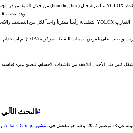
المتنوعة.
وهذا يجعله قا
#
DAMO-YOLO: البح
مبر 2022. وكما هو مفصل في
Alibaba Group
تم تطوير DAMO-YOLO بواسطة Xianzhe Xu وفريق من الباحثين في