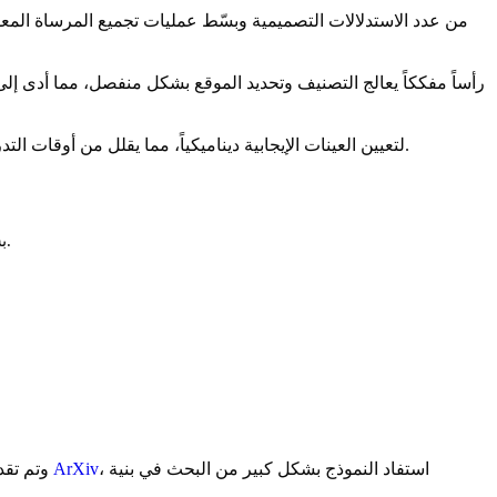
تم استخدام نسخة مبسطة من النقل الأمثل للتعيين (OTA) لتعيين العينات الإيجابية ديناميكياً، مما يقلل من أوقات التدريب ويتغلب على غموض تعيينات النقاط المركزية.
أثر تصميم الرأس المفكك في YOLOX بشكل كبير على الأجيال اللاحقة من كاشفات الأجسام، ليصبح ميزة قياسية في العديد من النماذج الحديثة.
، استفاد النموذج بشكل كبير من البحث في بنية
منشور ArXiv
، وتم تقديمه في 23 نوف