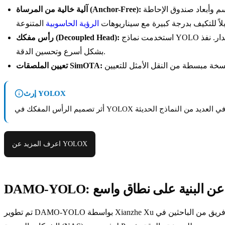
من خلال التنبؤ بمركز الجسم وأبعاد صندوق الإحاطة (bounding box) مباشرة، قلل YOLOX من عدد الاستدلالات التصميمية وبسّط عمليات تجميع المرساة المعقدة.
آلية خالية من المرساة (Anchor-Free):
بلاً للتكيف بدرجة كبيرة مع سيناريوهات
الرؤية الحاسوبية
استخدمت نماذج YOLO التقليدية رأساً مقترناً واحداً لكل من التصنيف والانحدار. نفذ YOLOX رأساً مفككاً يعالج التصنيف وتحديد الموقع بشكل منفصل، مما أدى إلى التقارب
رأس مفكك (Decoupled Head):
بشكل أسرع وتحسين الدقة.
تعيين الملصقات SimOTA:
إرث YOLOX
اعرف المزيد عن YOLOX
ث الآلي عن البنية على نطاق واسع