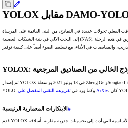
YOLO مقابل DAMO-YOLO
 البنى القائمة على المرساة (anchor-based) إلى البنى الخالية من المرساة (anchor-free)، ومن الهياكل الأساسية المصممة يدوياً
تقريرهم التقني المفصل على ArXiv
YOLO. وكما ورد في
#
الابتكارات المعمارية الرئيسية