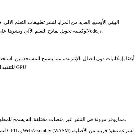
خصوصية المستخدم وأمنه من خلال إبقاء البيانات الحساسة على الجهاز. توضح الصورة أدناه بنية TensorFlow.js، وكيفية تحويل نماذج التعلم الآلي ونشرها على كل من متصفحات الويب وNode.js.
بالإنترنت. تم تصميم TF.js للتنفيذ الفعال للنماذج المعقدة على الأجهزة ذات الموارد المحدودة حيث تم تصميمه من أجل قابلية التوسع، مع دعم تسريع GPU.
يمكن استخدام TensorFlow.js في كل من بيئات المتصفح وNode.js، مما يوفر مرونة في النشر عبر منصات مختلفة. إنه يسمح للمطورين ببناء التطبيقات ونشرها بسهولة أكبر.