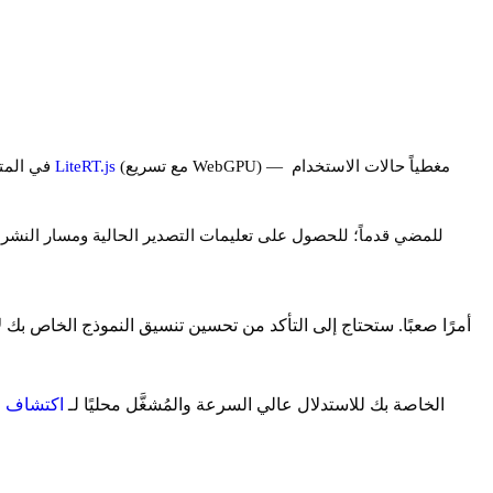
(مع تسريع WebGPU) — مغطياً حالات الاستخدام
LiteRT.js
الموحد. يعمل LiteRT في المتصفح عبر
للمضي قدماً؛ للحصول على تعليمات التصدير الحالية ومسار النشر
الخاصة بك للاستدلال عالي السرعة والمُشغَّل محليًا لـ
اكتشاف ا