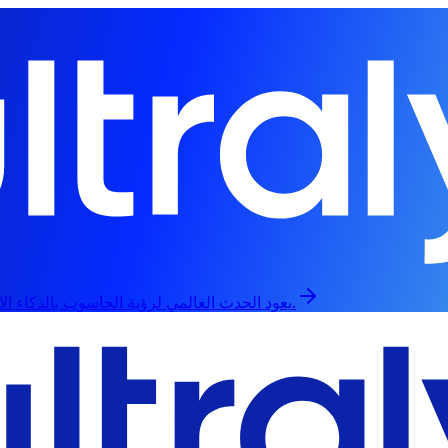
يعود الحدث العالمي لرؤية الحاسوب بالذكاء الاصطناعي في 13 سبتمبر، حضورياً وعبر الإنترنت.