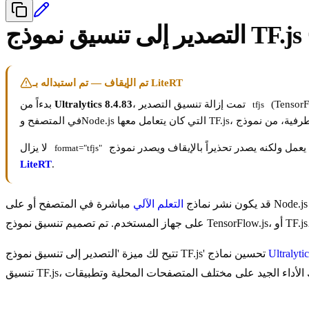
تم الإيقاف — تم استبداله بـ LiteRT
، تمت إزالة تنسيق التصدير
Ultralytics 8.4.83
بدءاً من
tfjs
لا يزال
format="tfjs"
LiteRT
.
قد يكون نشر نماذج
التعلم الآلي
مباشرة في المتصفح أو على Node.js أمرًا صعبًا. ستحتاج إلى التأكد من تحسين تنسيق النموذج الخاص بك لأداء أسرع حتى يمكن استخدام النموذج لتشغيل تطبيقات تفاعلية محليًا
Ultralyt
تتيح لك ميزة 'التصدير إلى تنسيق نموذج TF.js' تحسين نماذج