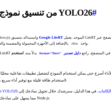
#
التصدير إلى تنسيق نموذج TF.js من تنسيق نموذج YOLO26
Google LiteRT
(TensorFlow.js) واستبداله بتنسيق
واحد.
في المتصفح وNode.js التي كان يتعامل معها TF.js، بالإضافة إلى الأجهزة المحمولة والمضمنة والطرفية، من نموذج
.tflite
 في المتصفح، راجع
دليل تصدير
استخدم
يعمل ولكنه يصدر تحذيراً بالإيقاف ويصدر نموذج LiteRT بدلاً منه.
format="litert"
على جهاز المستخدم. تم تصميم تنسيق نموذج TensorFlow.js، أو TF.js، لاستخدام طاقة قليلة مع توفير أداء سريع.
لكائنات
. في هذا الدليل، سنرشدك خلال تحويل نماذجك إلى
ics YOLO26
تنسيق TF.js، مما يسهل على نماذجك الأداء الجيد على مختلف المتصفحات المحلية وتطبيقات Node.js.