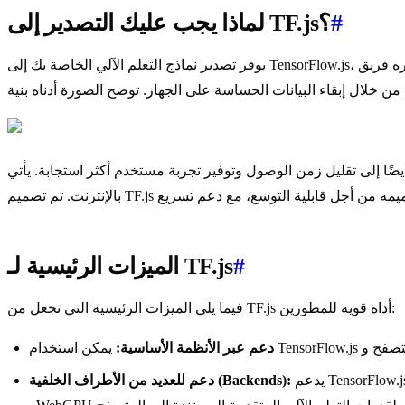
#
لماذا يجب عليك التصدير إلى TF.js؟
يوفر تصدير نماذج التعلم الآلي الخاصة بك إلى TensorFlow.js، الذي طوره فريق TensorFlow كجزء من نظام TensorFlow البيئي الأوسع، العديد من المزايا لنشر تطبيقات التعلم الآلي. فهو يساعد في تعزيز
#
الميزات الرئيسية لـ TF.js
فيما يلي الميزات الرئيسية التي تجعل من TF.js أداة قوية للمطورين:
دعم عبر الأنظمة الأساسية:
يدعم TensorFlow.js العديد من الأطراف الخلفية للحساب بما في ذلك CPU، وWebGL لتسريع GPU، وWebAssembly (WASM) لسرعة تنفيذ قريبة من الأصلية،
دعم للعديد من الأطراف الخلفية (Backends):