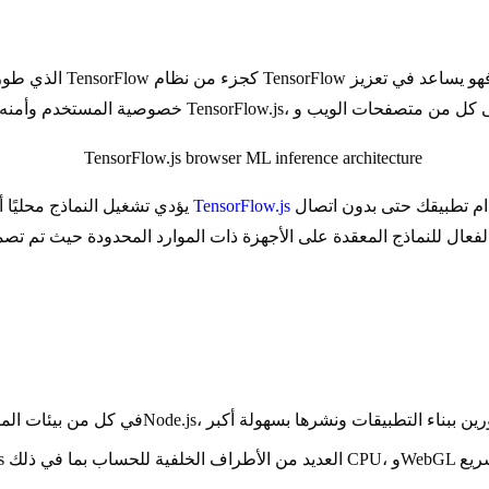
أيضًا بإمكانيات دون اتصال بالإنترنت، مما يسمح للمستخدمين باستخدام تطبيقك حتى بدون اتصال
TensorFlow.js
يؤدي تشغيل النماذج محليًا أيضًا إلى تقليل زمن الوصول وتوفير تجربة مستخدم أكثر استجابة. يأتي