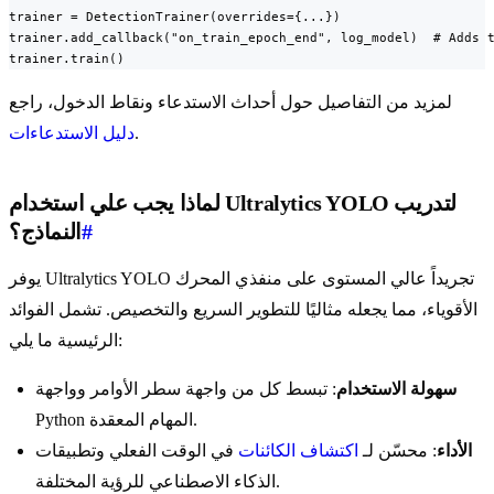
trainer = DetectionTrainer(overrides={...})

trainer.add_callback("on_train_epoch_end", log_model)  # Adds t
trainer.train()
لمزيد من التفاصيل حول أحداث الاستدعاء ونقاط الدخول، راجع
.
دليل الاستدعاءات
لماذا يجب علي استخدام Ultralytics YOLO لتدريب
#
النماذج؟
يوفر Ultralytics YOLO تجريداً عالي المستوى على منفذي المحرك
الأقوياء، مما يجعله مثاليًا للتطوير السريع والتخصيص. تشمل الفوائد
الرئيسية ما يلي:
سهولة الاستخدام
: تبسط كل من واجهة سطر الأوامر وواجهة
Python المهام المعقدة.
الأداء
: محسّن لـ
اكتشاف الكائنات
في الوقت الفعلي وتطبيقات
الذكاء الاصطناعي للرؤية المختلفة.