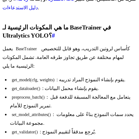
.
دليل الاستدعاءات
ما هي المكونات الرئيسية لـ BaseTrainer في
#
Ultralytics YOLO؟
كأساس لروتين التدريب، وهو قابل للتخصيص
يعمل
BaseTrainer
لمهام مختلفة عن طريق تجاوز طرقه العامة. تشمل المكونات
الرئيسية ما يلي:
: يقوم بإنشاء النموذج المراد تدريبه.
get_model(cfg, weights)
: يقوم بإنشاء محمل البيانات.
get_dataloader()
: يتعامل مع المعالجة المسبقة للدفعة قبل
preprocess_batch()
تمرير النموذج للأمام.
: يحدد سمات النموذج بناءً على معلومات
set_model_attributes()
مجموعة البيانات.
: يُرجِع مدققاً لتقييم النموذج.
get_validator()