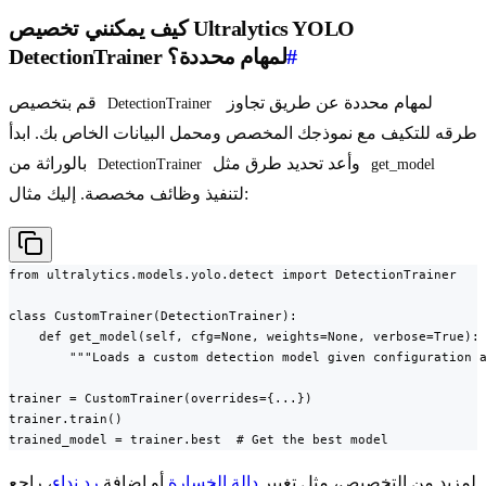
كيف يمكنني تخصيص Ultralytics YOLO
#
DetectionTrainer لمهام محددة؟
لمهام محددة عن طريق تجاوز
قم بتخصيص
DetectionTrainer
طرقه للتكيف مع نموذجك المخصص ومحمل البيانات الخاص بك. ابدأ
وأعد تحديد طرق مثل
بالوراثة من
DetectionTrainer
get_model
لتنفيذ وظائف مخصصة. إليك مثال:
from ultralytics.models.yolo.detect import DetectionTrainer

class CustomTrainer(DetectionTrainer):

    def get_model(self, cfg=None, weights=None, verbose=True):

        """Loads a custom detection model given configuration a
trainer = CustomTrainer(overrides={...})

trainer.train()

trained_model = trainer.best  # Get the best model
لمزيد من التخصيص، مثل تغيير
دالة الخسارة
أو إضافة
رد نداء
، راجع