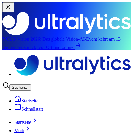
YOLO Vision 2026:
Das globale Vision-AI-Event kehrt am 13.
September zurück, vor Ort und online.
Zum Hauptinhalt springen
Suchen...
Startseite
Schnellstart
Startseite
Modi