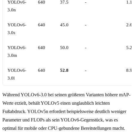
YOLOv6-
640
37.5
-
1.1
3.0n
YOLOv6-
640
45.0
-
2.6
3.0s
YOLOv6-
640
50.0
-
5.2
3.0m
YOLOv6-
640
52.8
-
8.9
3.0l
Während YOLOv6-3.0 bei seinen größeren Varianten höhere mAP-
Werte erzielt, behält YOLOv5 einen unglaublich leichten
Fußabdruck. YOLOv5n erfordert beispielsweise deutlich weniger
Parameter und FLOPs als sein YOLOv6-Gegenstück, was es
optimal für mobile oder CPU-gebundene Bereitstellungen macht.