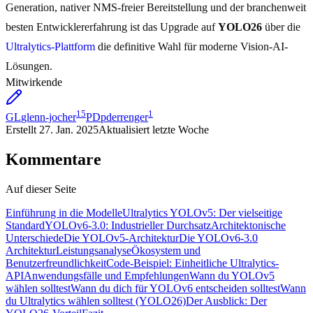
Generation, nativer NMS-freier Bereitstellung und der branchenweit
besten Entwicklererfahrung ist das Upgrade auf
YOLO26
über die
Ultralytics-Plattform
die definitive Wahl für moderne Vision-AI-
Lösungen.
Mitwirkende
15
1
GL
glenn-jocher
PD
pderrenger
Erstellt
27. Jan. 2025
Aktualisiert
letzte Woche
Kommentare
Auf dieser Seite
Einführung in die Modelle
Ultralytics YOLOv5: Der vielseitige
Standard
YOLOv6-3.0: Industrieller Durchsatz
Architektonische
Unterschiede
Die YOLOv5-Architektur
Die YOLOv6-3.0
Architektur
Leistungsanalyse
Ökosystem und
Benutzerfreundlichkeit
Code-Beispiel: Einheitliche Ultralytics-
API
Anwendungsfälle und Empfehlungen
Wann du YOLOv5
wählen solltest
Wann du dich für YOLOv6 entscheiden solltest
Wann
du Ultralytics wählen solltest (YOLO26)
Der Ausblick: Der