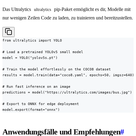
Das Ultralytics
pip-Paket ermöglicht es dir, Modelle mit
ultralytics
nur wenigen Zeilen Code zu laden, zu trainieren und bereitzustellen.
from ultralytics import YOLO

# Load a pretrained YOLOv5 small model

model = YOLO("yolov5s.pt")

# Train the model effortlessly on the COCO8 dataset

results = model.train(data="coco8.yaml", epochs=50, imgsz=640)

# Run fast inference on an image

predictions = model("https://ultralytics.com/images/bus.jpg")

# Export to ONNX for edge deployment

model.export(format="onnx")
Anwendungsfälle und Empfehlungen
#