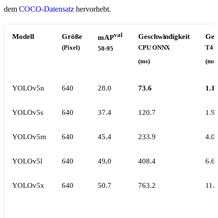
dem
COCO-Datensatz
hervorhebt.
val
Modell
Größe
Geschwindigkeit
Ges
mAP
(Pixel)
CPU ONNX
T4 
50-95
(ms)
(ms)
YOLOv5n
640
28.0
73.6
1.1
YOLOv5s
640
37.4
120.7
1.9
YOLOv5m
640
45.4
233.9
4.0
YOLOv5l
640
49,0
408.4
6.6
YOLOv5x
640
50.7
763.2
11.