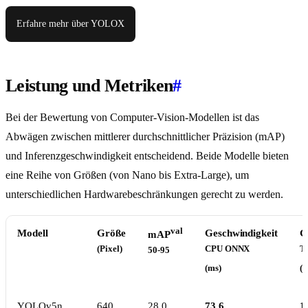
Erfahre mehr über YOLOX
Leistung und Metriken
#
Bei der Bewertung von Computer-Vision-Modellen ist das
Abwägen zwischen mittlerer durchschnittlicher Präzision (mAP)
und Inferenzgeschwindigkeit entscheidend. Beide Modelle bieten
eine Reihe von Größen (von Nano bis Extra-Large), um
unterschiedlichen Hardwarebeschränkungen gerecht zu werden.
val
Modell
Größe
Geschwindigkeit
G
mAP
(Pixel)
CPU ONNX
T
50-95
(ms)
(m
YOLOv5n
640
28.0
73.6
1