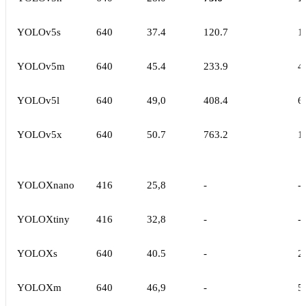
YOLOv5s
640
37.4
120.7
1
YOLOv5m
640
45.4
233.9
4
YOLOv5l
640
49,0
408.4
6
YOLOv5x
640
50.7
763.2
1
YOLOXnano
416
25,8
-
-
YOLOXtiny
416
32,8
-
-
YOLOXs
640
40.5
-
2
YOLOXm
640
46,9
-
5