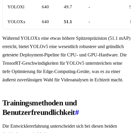
YOLOXl
640
49.7
-
9
YOLOXx
640
51.1
-
1
Während YOLOXx eine etwas höhere Spitzenpräzision (51.1 mAP)
erreicht, bietet YOLOv5 eine wesentlich robustere und gründlich
getestete Deployment-Pipeline für CPU- und GPU-Hardware. Die
TensorRT-Geschwindigkeiten für YOLOv5 unterstreichen seine
tiefe Optimierung für Edge-Computing-Geräte, was es zu einer
äußerst zuverlässigen Wahl für Videoanalysen in Echtzeit macht.
Trainingsmethoden und
Benutzerfreundlichkeit
#
Die Entwicklererfahrung unterscheidet sich bei diesen beiden