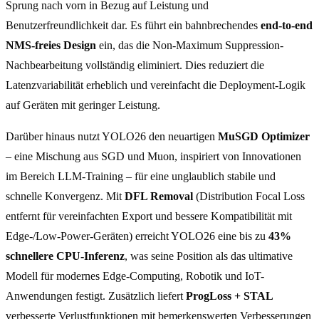
Sprung nach vorn in Bezug auf Leistung und
Benutzerfreundlichkeit dar. Es führt ein bahnbrechendes
end-to-end
NMS-freies Design
ein, das die Non-Maximum Suppression-
Nachbearbeitung vollständig eliminiert. Dies reduziert die
Latenzvariabilität erheblich und vereinfacht die Deployment-Logik
auf Geräten mit geringer Leistung.
Darüber hinaus nutzt YOLO26 den neuartigen
MuSGD Optimizer
– eine Mischung aus SGD und Muon, inspiriert von Innovationen
im Bereich LLM-Training – für eine unglaublich stabile und
schnelle Konvergenz. Mit
DFL Removal
(Distribution Focal Loss
entfernt für vereinfachten Export und bessere Kompatibilität mit
Edge-/Low-Power-Geräten) erreicht YOLO26 eine bis zu
43%
schnellere CPU-Inferenz
, was seine Position als das ultimative
Modell für modernes Edge-Computing, Robotik und IoT-
Anwendungen festigt. Zusätzlich liefert
ProgLoss + STAL
verbesserte Verlustfunktionen mit bemerkenswerten Verbesserungen