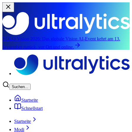
YOLO Vision 2026:
Das globale Vision AI-Event kehrt am 13.
September zurück, vor Ort und online.
Zum Hauptinhalt springen
Suchen...
Startseite
Schnellstart
Startseite
Modi