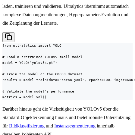
laden, trainieren und validieren. Ultralytics übernimmt automatisch
komplexe Datenaugmentierungen, Hyperparameter-Evolution und
die Zeitplanung der Lernrate.
from ultralytics import YOLO

# Load a pretrained YOLOv5 small model

model = YOLO("yolov5s.pt")

# Train the model on the COCO8 dataset

results = model.train(data="coco8.yaml", epochs=100, imgsz=640)
# Validate the model's performance

metrics = model.val()
Darüber hinaus geht die Vielseitigkeit von YOLOv5 über die
Standard-Objekterkennung hinaus und bietet robuste Unterstützung
für
Bildklassifizierung
und
Instanzsegmentierung
innerhalb
derselben kohärenten API.