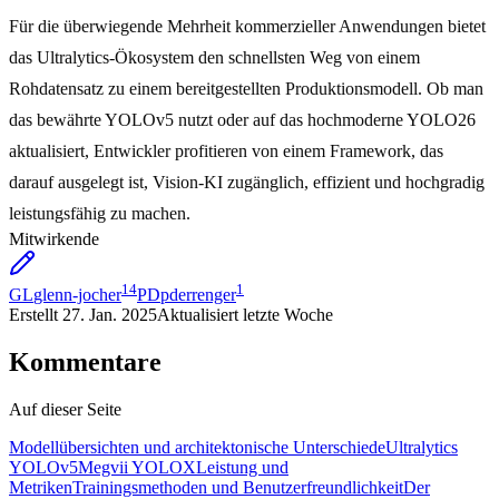
Für die überwiegende Mehrheit kommerzieller Anwendungen bietet
das Ultralytics-Ökosystem den schnellsten Weg von einem
Rohdatensatz zu einem bereitgestellten Produktionsmodell. Ob man
das bewährte YOLOv5 nutzt oder auf das hochmoderne YOLO26
aktualisiert, Entwickler profitieren von einem Framework, das
darauf ausgelegt ist, Vision-KI zugänglich, effizient und hochgradig
leistungsfähig zu machen.
Mitwirkende
14
1
GL
glenn-jocher
PD
pderrenger
Erstellt
27. Jan. 2025
Aktualisiert
letzte Woche
Kommentare
Auf dieser Seite
Modellübersichten und architektonische Unterschiede
Ultralytics
YOLOv5
Megvii YOLOX
Leistung und
Metriken
Trainingsmethoden und Benutzerfreundlichkeit
Der