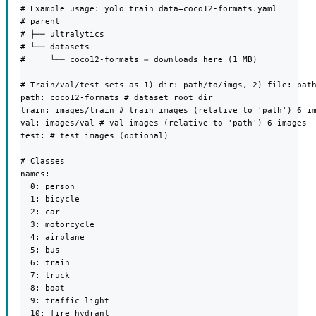
# Example usage: yolo train data=coco12-formats.yaml

# parent

# ├── ultralytics

# └── datasets

#     └── coco12-formats ← downloads here (1 MB)

# Train/val/test sets as 1) dir: path/to/imgs, 2) file: path
path: coco12-formats # dataset root dir

train: images/train # train images (relative to 'path') 6 im
val: images/val # val images (relative to 'path') 6 images

test: # test images (optional)

# Classes

names:

  0: person

  1: bicycle

  2: car

  3: motorcycle

  4: airplane

  5: bus

  6: train

  7: truck

  8: boat

  9: traffic light

  10: fire hydrant
