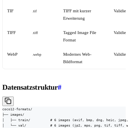
TIF
TIFF mit kurzer
Validie
.tif
Erweiterung
TIFF
Tagged Image File
Validie
.tiff
Format
WebP
Modernes Web-
Validie
.webp
Bildformat
Datensatzstruktur
#
coco12-formats/

├── images/

│   ├── train/          # 6 images (avif, bmp, dng, heic, jpeg,
│   └── val/            # 6 images (jp2, mpo, png, tif, tiff, w