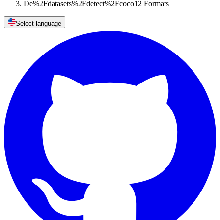
De%2Fdatasets%2Fdetect%2Fcoco12 Formats
Select language