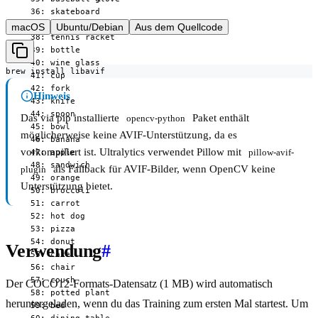
  36: skateboard

  37: surfboard

macOS
Ubuntu/Debian
Aus dem Quellcode
  38: tennis racket

  39: bottle

  40: wine glass

brew install libavif
  41: cup

  42: fork

Hinweis
  43: knife

  44: spoon

Das via pip installierte
Paket enthält
opencv-python
  45: bowl

möglicherweise keine AVIF-Unterstützung, da es
  46: banana

vorkompiliert ist. Ultralytics verwendet Pillow mit
  47: apple

pillow-avif-
  48: sandwich

als Fallback für AVIF-Bilder, wenn OpenCV keine
plugin
  49: orange

Unterstützung bietet.
  50: broccoli

  51: carrot

  52: hot dog

  53: pizza

  54: donut

Verwendung
#
  55: cake

  56: chair

  57: couch

Der COCO12-Formats-Datensatz (1 MB) wird automatisch
  58: potted plant

heruntergeladen, wenn du das Training zum ersten Mal startest. Um
  59: bed
