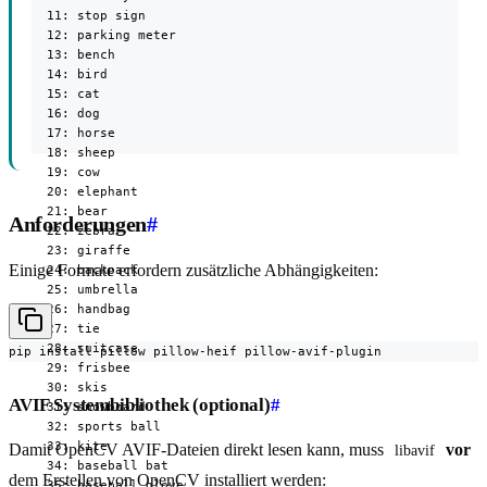
  11: stop sign

  12: parking meter

  13: bench

  14: bird

  15: cat

  16: dog

  17: horse

  18: sheep

  19: cow

  20: elephant

  21: bear

Anforderungen
#
  22: zebra

  23: giraffe

Einige Formate erfordern zusätzliche Abhängigkeiten:
  24: backpack

  25: umbrella

  26: handbag

  27: tie

  28: suitcase

pip install pillow pillow-heif pillow-avif-plugin
  29: frisbee

  30: skis

AVIF Systembibliothek (optional)
#
  31: snowboard

  32: sports ball

  33: kite

Damit OpenCV AVIF-Dateien direkt lesen kann, muss
vor
libavif
  34: baseball bat

dem Erstellen von OpenCV installiert werden:
  35: baseball glove
