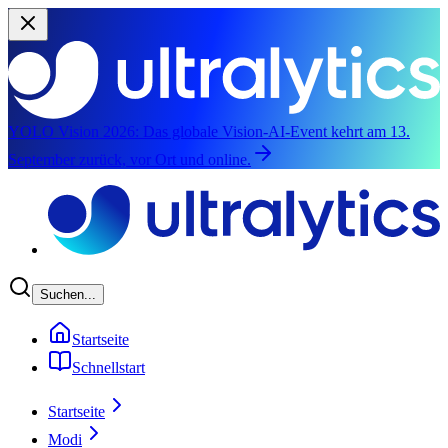
YOLO Vision 2026:
Das globale Vision-AI-Event kehrt am 13.
September zurück, vor Ort und online.
Zum Hauptinhalt springen
Suchen...
Startseite
Schnellstart
Startseite
Modi