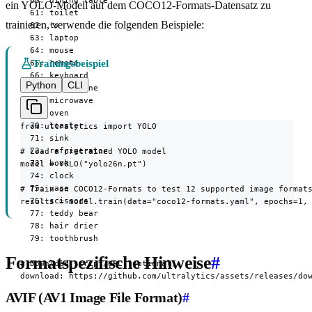
  60: dining table

ein YOLO-Modell auf dem COCO12-Formats-Datensatz zu
  61: toilet

trainieren, verwende die folgenden Beispiele:
  62: tv

  63: laptop

  64: mouse

Trainingsbeispiel
  65: remote

  66: keyboard

Python
CLI
  67: cell phone

  68: microwave

  69: oven

  70: toaster

from ultralytics import YOLO

  71: sink

  72: refrigerator

# Load a pretrained YOLO model

  73: book

model = YOLO("yolo26n.pt")

  74: clock

  75: vase

# Train on COCO12-Formats to test 12 supported image formats
  76: scissors

results = model.train(data="coco12-formats.yaml", epochs=1,
  77: teddy bear

  78: hair drier

  79: toothbrush

Formatspezifische Hinweise
#
# Download script/URL (optional)

download: https://github.com/ultralytics/assets/releases/do
AVIF (AV1 Image File Format)
#