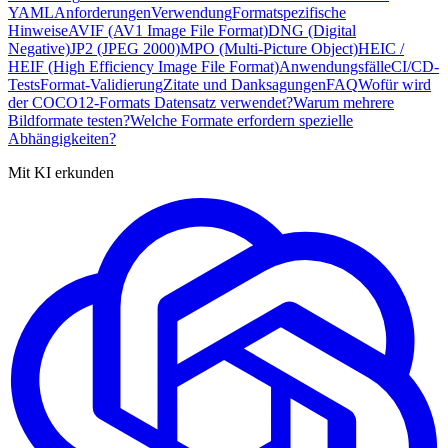
YAML
Anforderungen
Verwendung
Formatspezifische
Hinweise
AVIF (AV1 Image File Format)
DNG (Digital
Negative)
JP2 (JPEG 2000)
MPO (Multi-Picture Object)
HEIC /
HEIF (High Efficiency Image File Format)
Anwendungsfälle
CI/CD-
Tests
Format-Validierung
Zitate und Danksagungen
FAQ
Wofür wird
der COCO12-Formats Datensatz verwendet?
Warum mehrere
Bildformate testen?
Welche Formate erfordern spezielle
Abhängigkeiten?
Mit KI erkunden