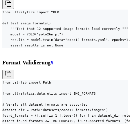
from ultralytics import YOLO

def test_image_formats():

    """Test that 12 supported image formats load correctly."""

    model = YOLO("yolo26n.pt")

    results = model.train(data="coco12-formats.yaml", epochs=1,
    assert results is not None
Format-Validierung
#
from pathlib import Path

from ultralytics.data.utils import IMG_FORMATS

# Verify all dataset formats are supported

dataset_dir = Path("datasets/coco12-formats/images")

found_formats = {f.suffix[1:].lower() for f in dataset_dir.rglo
assert found_formats <= IMG_FORMATS, f"Unsupported formats: {f