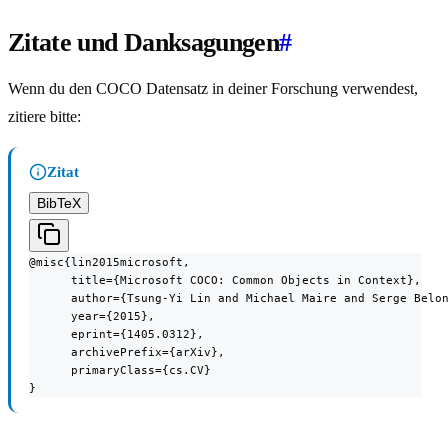
Zitate und Danksagungen
#
Wenn du den COCO Datensatz in deiner Forschung verwendest,
zitiere bitte:
Zitat
BibTeX
@misc{lin2015microsoft,

      title={Microsoft COCO: Common Objects in Context},

      author={Tsung-Yi Lin and Michael Maire and Serge Belon
      year={2015},

      eprint={1405.0312},

      archivePrefix={arXiv},

      primaryClass={cs.CV}

}