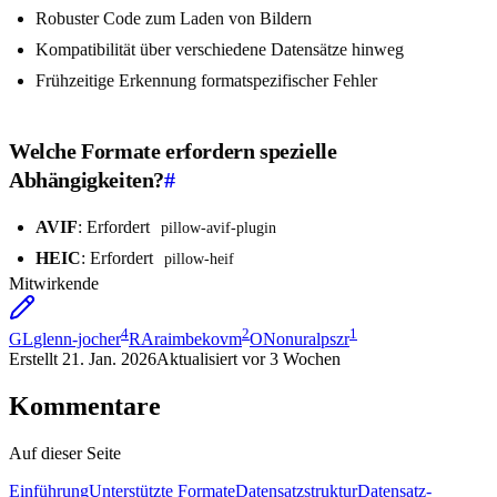
Robuster Code zum Laden von Bildern
Kompatibilität über verschiedene Datensätze hinweg
Frühzeitige Erkennung formatspezifischer Fehler
Welche Formate erfordern spezielle
Abhängigkeiten?
#
AVIF
: Erfordert
pillow-avif-plugin
HEIC
: Erfordert
pillow-heif
Mitwirkende
4
2
1
GL
glenn-jocher
RA
raimbekovm
ON
onuralpszr
Erstellt
21. Jan. 2026
Aktualisiert
vor 3 Wochen
Kommentare
Auf dieser Seite
Einführung
Unterstützte Formate
Datensatzstruktur
Datensatz-