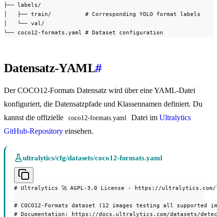
├── labels/

│   ├── train/          # Corresponding YOLO format labels

│   └── val/

└── coco12-formats.yaml # Dataset configuration
Datensatz-YAML
#
Der COCO12-Formats Datensatz wird über eine YAML-Datei
konfiguriert, die Datensatzpfade und Klassennamen definiert. Du
kannst die offizielle
Datei im
Ultralytics
coco12-formats.yaml
GitHub-Repository
einsehen.
ultralytics/cfg/datasets/coco12-formats.yaml
# Ultralytics 🚀 AGPL-3.0 License - https://ultralytics.com/l
# COCO12-Formats dataset (12 images testing all supported im
# Documentation: https://docs.ultralytics.com/datasets/detec