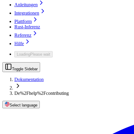
Anleitungen
Integrationen
Plattform
Rust-Inferenz
Referenz
Hilfe
Loading
Please wait
Toggle Sidebar
Dokumentation
De%2Fhelp%2Fcontributing
Select language