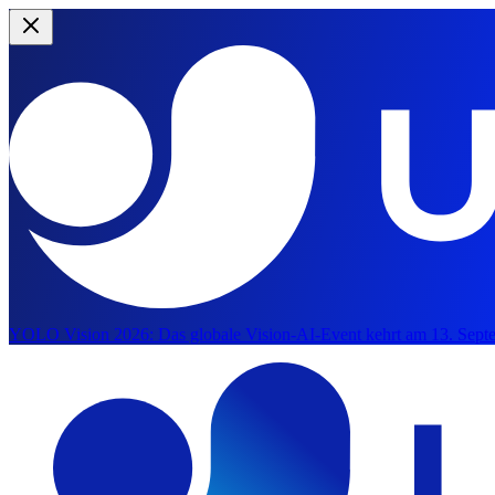
YOLO Vision 2026:
Das globale Vision-AI-Event kehrt am 13. Septe
Zum Hauptinhalt springen