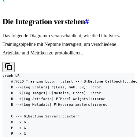
Die Integration verstehen
#
Das folgende Diagramm veranschaulicht, wie die Ultralytics-
Trainingspipeline mit Neptune interagiert, um verschiedene
Artefakte und Metriken zu protokollieren.
graph LR

    A[YOLO Training Loop]:::start --> B{Neptune Callback}:::dec
    B -->|Log Scalars| C[Loss, mAP, LR]:::proc

    B -->|Log Images| D[Mosaics, Preds]:::proc

    B -->|Log Artifacts| E[Model Weights]:::proc

    B -->|Log Metadata| F[Hyperparameters]:::proc

    C --> G[Neptune Server]:::extern

    D --> G

    E --> G

    F --> G
