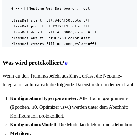
    G --> H[Neptune Web Dashboard]:::out

    classDef start fill:#4CAF50,color:#fff

    classDef proc fill:#2196F3,color:#fff

    classDef decide fill:#FF9800,color:#fff

    classDef out fill:#9C27B0,color:#fff

    classDef extern fill:#607D8B,color:#fff
Was wird protokolliert?
#
Wenn du den Trainingsbefehl ausführst, erfasst die Neptune-
Integration automatisch die folgende Datenstruktur in deinem Lauf:
Konfiguration/Hyperparameter
: Alle Trainingsargumente
(Epochen, lr0, Optimizer usw.) werden unter dem Abschnitt
Konfiguration protokolliert.
Konfiguration/Modell
: Die Modellarchitektur und -definition.
Metriken
: