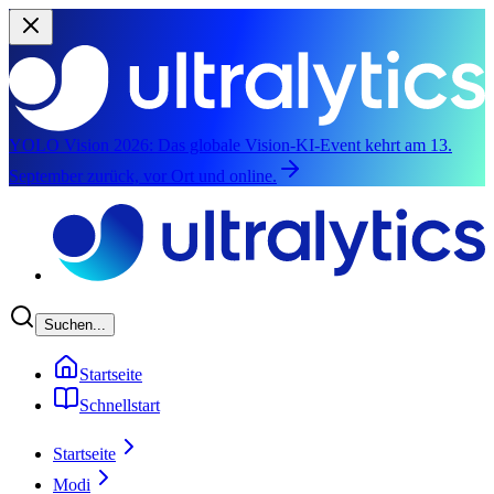
YOLO Vision 2026:
Das globale Vision-KI-Event kehrt am 13.
September zurück, vor Ort und online.
Zum Hauptinhalt springen
Suchen...
Startseite
Schnellstart
Startseite
Modi