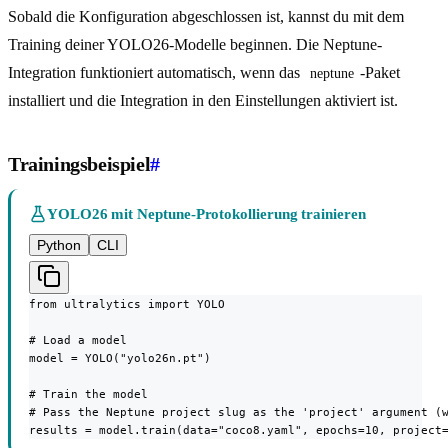
Sobald die Konfiguration abgeschlossen ist, kannst du mit dem
Training deiner YOLO26-Modelle beginnen. Die Neptune-
Integration funktioniert automatisch, wenn das
-Paket
neptune
installiert und die Integration in den Einstellungen aktiviert ist.
Trainingsbeispiel
#
YOLO26 mit Neptune-Protokollierung trainieren
Python
CLI
from ultralytics import YOLO

# Load a model

model = YOLO("yolo26n.pt")

# Train the model

# Pass the Neptune project slug as the 'project' argument (w
results = model.train(data="coco8.yaml", epochs=10, project