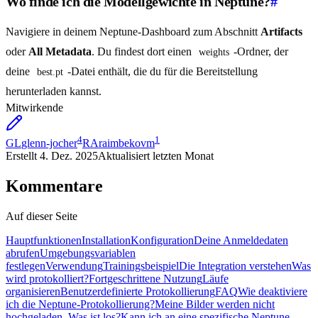
Wo finde ich die Modellgewichte in Neptune?
#
Navigiere in deinem Neptune-Dashboard zum Abschnitt
Artifacts
oder
All Metadata
. Du findest dort einen
-Ordner, der
weights
deine
-Datei enthält, die du für die Bereitstellung
best.pt
herunterladen kannst.
Mitwirkende
4
1
GL
glenn-jocher
RA
raimbekovm
Erstellt
4. Dez. 2025
Aktualisiert
letzten Monat
Kommentare
Auf dieser Seite
Hauptfunktionen
Installation
Konfiguration
Deine Anmeldedaten
abrufen
Umgebungsvariablen
festlegen
Verwendung
Trainingsbeispiel
Die Integration verstehen
Was
wird protokolliert?
Fortgeschrittene Nutzung
Läufe
organisieren
Benutzerdefinierte Protokollierung
FAQ
Wie deaktiviere
ich die Neptune-Protokollierung?
Meine Bilder werden nicht
hochgeladen. Was ist los?
Kann ich an eine spezifische Neptune-