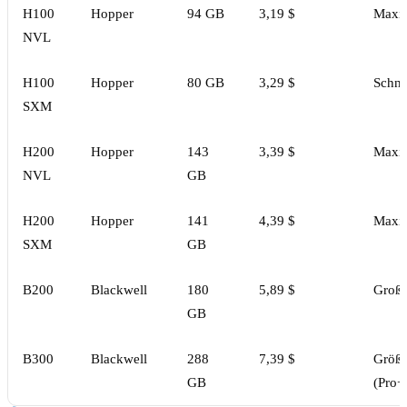
H100
Hopper
94 GB
3,19 $
Maxim
NVL
H100
Hopper
80 GB
3,29 $
Schne
SXM
H200
Hopper
143
3,39 $
Maxim
NVL
GB
H200
Hopper
141
4,39 $
Maxim
SXM
GB
B200
Blackwell
180
5,89 $
Große
GB
B300
Blackwell
288
7,39 $
Größt
GB
(Pro+