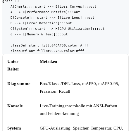
graph LR

    A[Charts]:::start --> B[Loss Curves]:::out

    A --> C[Performance Metrics]:::out

    D[Console]:::start --> E[Live Logs]:::out

    D --> F[Error Detection]:::out

    G[System]:::start --> H[GPU Utilization]:::out

    G --> I[Memory & Temp]:::out

    classDef start fill:#4CAF50,color:#fff

    classDef out fill:#9C27B0,color:#fff
Unter-
Metriken
Reiter
Diagramme
Box/Klasse/DFL-Loss, mAP50, mAP50-95,
Präzision, Recall
Konsole
Live-Trainingsprotokolle mit ANSI-Farben
und Fehlererkennung
System
GPU-Auslastung, Speicher, Temperatur, CPU,