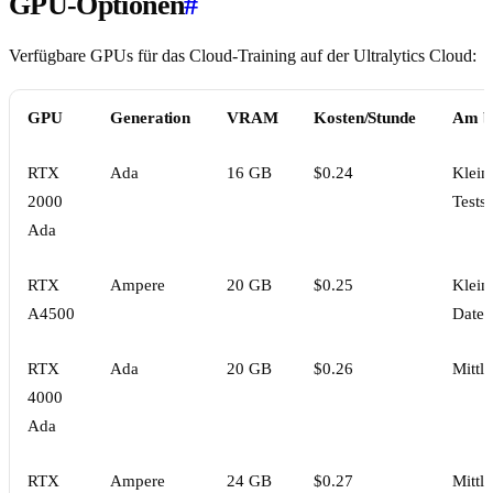
GPU-Optionen
#
Verfügbare GPUs für das Cloud-Training auf der Ultralytics Cloud:
GPU
Generation
VRAM
Kosten/Stunde
Am be
RTX
Ada
16 GB
$0.24
Klein
2000
Tests
Ada
RTX
Ampere
20 GB
$0.25
Kleine
A4500
Daten
RTX
Ada
20 GB
$0.26
Mittl
4000
Ada
RTX
Ampere
24 GB
$0.27
Mittl