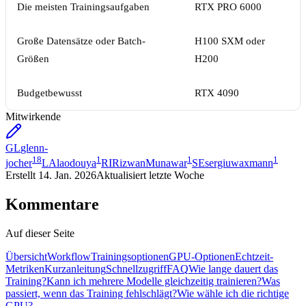
Die meisten Trainingsaufgaben
RTX PRO 6000
Große Datensätze oder Batch-
H100 SXM oder
Größen
H200
Budgetbewusst
RTX 4090
Mitwirkende
GL
glenn-
18
1
1
1
jocher
LA
laodouya
RI
RizwanMunawar
SE
sergiuwaxmann
Erstellt
14. Jan. 2026
Aktualisiert
letzte Woche
Kommentare
Auf dieser Seite
Übersicht
Workflow
Trainingsoptionen
GPU-Optionen
Echtzeit-
Metriken
Kurzanleitung
Schnellzugriff
FAQ
Wie lange dauert das
Training?
Kann ich mehrere Modelle gleichzeitig trainieren?
Was
passiert, wenn das Training fehlschlägt?
Wie wähle ich die richtige
GPU?