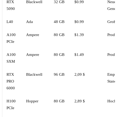
RTX
Blackwell
32 GB
$0.99
Neues
5090
Gener
L40
Ada
48 GB
$0.99
Große
A100
Ampere
80 GB
$1.39
Produ
PCIe
A100
Ampere
80 GB
$1.49
Produ
SXM
RTX
Blackwell
96 GB
2,09 $
Empfo
PRO
Stand
6000
H100
Hopper
80 GB
2,89 $
Hochl
PCIe