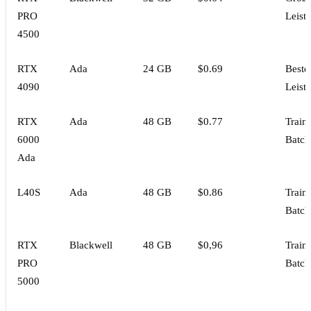
PRO
Leist
4500
RTX
Ada
24 GB
$0.69
Bestes
4090
Leist
RTX
Ada
48 GB
$0.77
Train
6000
Batch
Ada
L40S
Ada
48 GB
$0.86
Train
Batch
RTX
Blackwell
48 GB
$0,96
Train
PRO
Batch
5000