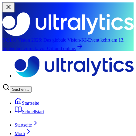
YOLO Vision 2026:
Das globale Vision-KI-Event kehrt am 13.
September zurück, vor Ort und online.
Zum Hauptinhalte springen
Suchen...
Startseite
Schnellstart
Startseite
Modi