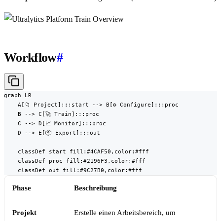
Workflow
#
graph LR

    A[📁 Project]:::start --> B[⚙️ Configure]:::proc

    B --> C[🚀 Train]:::proc

    C --> D[📈 Monitor]:::proc

    D --> E[📦 Export]:::out

    classDef start fill:#4CAF50,color:#fff

    classDef proc fill:#2196F3,color:#fff

    classDef out fill:#9C27B0,color:#fff
Phase
Beschreibung
Projekt
Erstelle einen Arbeitsbereich, um