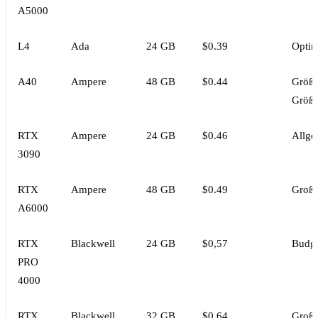
A5000
L4
Ada
24 GB
$0.39
Optim
A40
Ampere
48 GB
$0.44
Größe
Größ
RTX
Ampere
24 GB
$0.46
Allge
3090
RTX
Ampere
48 GB
$0.49
Große
A6000
RTX
Blackwell
24 GB
$0,57
Budge
PRO
4000
RTX
Blackwell
32 GB
$0.64
Großa