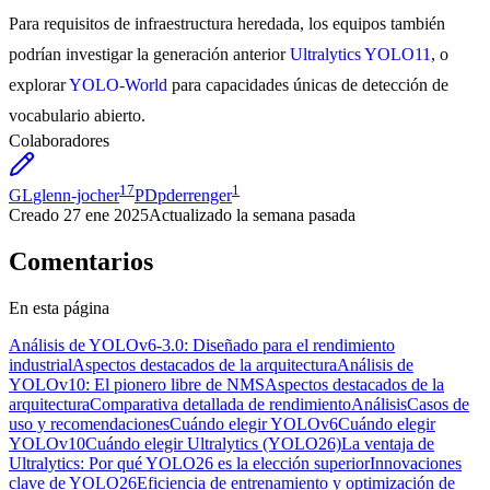
Para requisitos de infraestructura heredada, los equipos también
podrían investigar la generación anterior
Ultralytics YOLO11
, o
explorar
YOLO-World
para capacidades únicas de detección de
vocabulario abierto.
Colaboradores
17
1
GL
glenn-jocher
PD
pderrenger
Creado
27 ene 2025
Actualizado
la semana pasada
Comentarios
En esta página
Análisis de YOLOv6-3.0: Diseñado para el rendimiento
industrial
Aspectos destacados de la arquitectura
Análisis de
YOLOv10: El pionero libre de NMS
Aspectos destacados de la
arquitectura
Comparativa detallada de rendimiento
Análisis
Casos de
uso y recomendaciones
Cuándo elegir YOLOv6
Cuándo elegir
YOLOv10
Cuándo elegir Ultralytics (YOLO26)
La ventaja de
Ultralytics: Por qué YOLO26 es la elección superior
Innovaciones
clave de YOLO26
Eficiencia de entrenamiento y optimización de