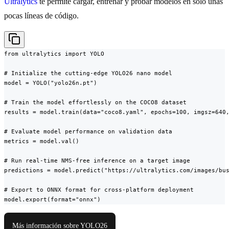
Ultralytics
te permite cargar, entrenar y probar modelos en solo unas
pocas líneas de código.
from ultralytics import YOLO

# Initialize the cutting-edge YOLO26 nano model

model = YOLO("yolo26n.pt")

# Train the model effortlessly on the COCO8 dataset

results = model.train(data="coco8.yaml", epochs=100, imgsz=640,
# Evaluate model performance on validation data

metrics = model.val()

# Run real-time NMS-free inference on a target image

predictions = model.predict("https://ultralytics.com/images/bus
# Export to ONNX format for cross-platform deployment

model.export(format="onnx")
Más información sobre YOLO26