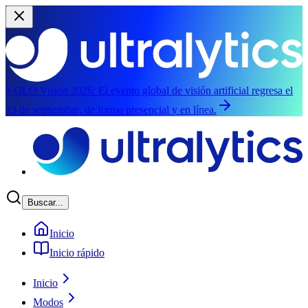
YOLO Vision 2026:
El evento global de visión artificial regresa el
13 de septiembre, de forma presencial y en línea.
Saltar al contenido principal
Buscar...
Inicio
Inicio rápido
Inicio
Modos