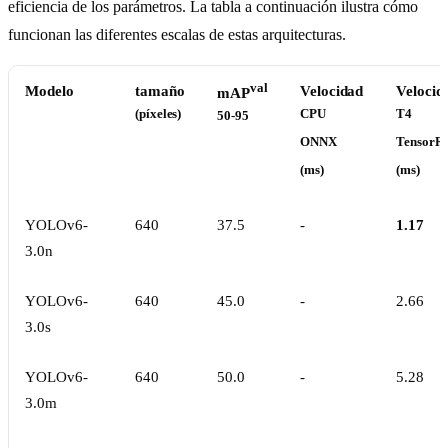
eficiencia de los parámetros. La tabla a continuación ilustra cómo
funcionan las diferentes escalas de estas arquitecturas.
val
Modelo
tamaño
Velocidad
Velocid
mAP
(píxeles)
CPU
T4
50-95
ONNX
TensorR
(ms)
(ms)
YOLOv6-
640
37.5
-
1.17
3.0n
YOLOv6-
640
45.0
-
2.66
3.0s
YOLOv6-
640
50.0
-
5.28
3.0m