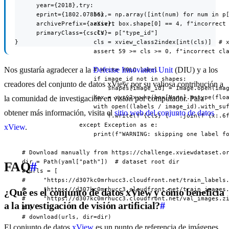
      year={2018},

                  try:

      eprint={1802.07856},

                      box = np.array([int(num) for num in p[
      archivePrefix={arXiv},

                      assert box.shape[0] == 4, f"incorrect 
      primaryClass={cs.CV}

                      cls = p["type_id"]

}
                      cls = xview_class2index[int(cls)]  # x
                      assert 59 >= cls >= 0, f"incorrect cla
Nos gustaría agradecer a la
Defense Innovation Unit
(DIU) y a los
                      # Write YOLO label

                      if image_id not in shapes:

creadores del conjunto de datos xView por su valiosa contribución a
                          shapes[image_id] = Image.open(imag
                      box = xyxy2xywhn(box[None].astype(floa
la comunidad de investigación en visión por computador. Para
                      with open((labels / image_id).with_suf
obtener más información, visita el
sitio web del conjunto de datos
                          f.write(f"{cls} {' '.join(f'{x:.6f
                  except Exception as e:

xView
.
                      print(f"WARNING: skipping one label fo
  # Download manually from https://challenge.xviewdataset.or
  dir = Path(yaml["path"])  # dataset root dir

FAQ
#
  # urls = [

  #     "https://d307kc0mrhucc3.cloudfront.net/train_labels.
  #     "https://d307kc0mrhucc3.cloudfront.net/train_images.
¿Qué es el conjunto de datos xView y cómo beneficia
  #     "https://d307kc0mrhucc3.cloudfront.net/val_images.zi
a la investigación de visión artificial?
#
  # ]

  # download(urls, dir=dir)

El conjunto de datos
xView
es un punto de referencia de imágenes