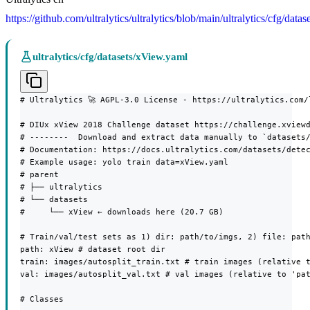
https://github.com/ultralytics/ultralytics/blob/main/ultralytics/cfg/dat
ultralytics/cfg/datasets/xView.yaml
# Ultralytics 🚀 AGPL-3.0 License - https://ultralytics.com/l
# DIUx xView 2018 Challenge dataset https://challenge.xviewd
# --------  Download and extract data manually to `datasets/
# Documentation: https://docs.ultralytics.com/datasets/detec
# Example usage: yolo train data=xView.yaml

# parent

# ├── ultralytics

# └── datasets

#     └── xView ← downloads here (20.7 GB)

# Train/val/test sets as 1) dir: path/to/imgs, 2) file: path
path: xView # dataset root dir

train: images/autosplit_train.txt # train images (relative t
val: images/autosplit_val.txt # val images (relative to 'pat
# Classes
