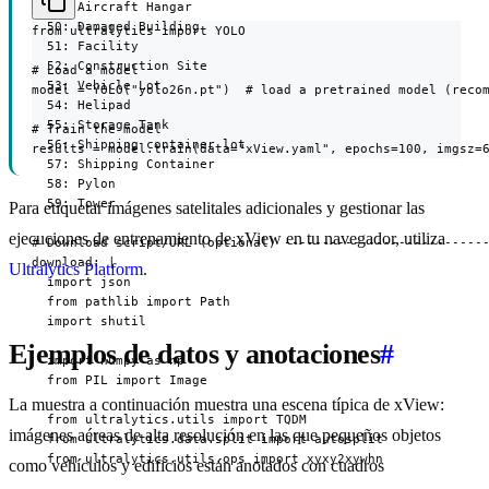
  49: Aircraft Hangar

  50: Damaged Building

from ultralytics import YOLO

  51: Facility

  52: Construction Site

# Load a model

  53: Vehicle Lot

model = YOLO("yolo26n.pt")  # load a pretrained model (recom
  54: Helipad

  55: Storage Tank

# Train the model

  56: Shipping container lot

results = model.train(data="xView.yaml", epochs=100, imgsz=
  57: Shipping Container

  58: Pylon

  59: Tower

Para etiquetar imágenes satelitales adicionales y gestionar las
ejecuciones de entrenamiento de xView en tu navegador, utiliza
# Download script/URL (optional) ---------------------------
download: |

Ultralytics Platform
.
  import json

  from pathlib import Path

  import shutil

Ejemplos de datos y anotaciones
#
  import numpy as np

  from PIL import Image

La muestra a continuación muestra una escena típica de xView:
  from ultralytics.utils import TQDM

imágenes aéreas de alta resolución en las que pequeños objetos
  from ultralytics.data.split import autosplit

  from ultralytics.utils.ops import xyxy2xywhn

como vehículos y edificios están anotados con cuadros