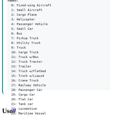
names:

  0: Fixed-wing Aircraft

  1: Small Aircraft

  2: Cargo Plane

  3: Helicopter

  4: Passenger Vehicle

  5: Small Car

  6: Bus

  7: Pickup Truck

  8: Utility Truck

  9: Truck

  10: Cargo Truck

  11: Truck w/Box

  12: Truck Tractor

  13: Trailer

  14: Truck w/Flatbed

  15: Truck w/Liquid

  16: Crane Truck

  17: Railway Vehicle

  18: Passenger Car

  19: Cargo Car

  20: Flat Car

  21: Tank car

  22: Locomotive

Uso
#
  23: Maritime Vessel
