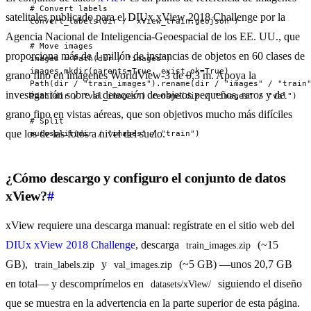
  # Convert labels

satelitales publicado para el DIUx xView 2018 Challenge por la
  convert_labels(dir / "xView_train.geojson")

Agencia Nacional de Inteligencia-Geoespacial de los EE. UU., que
  # Move images

proporciona más de 1 millón de instancias de objetos en 60 clases de
  images = Path(dir / "images")

  images.mkdir(parents=True, exist_ok=True)

grano fino en imágenes WorldView-3 de 0,3 m. Apoya la
  Path(dir / "train_images").rename(dir / "images" / "train"
investigación sobre la detección de objetos pequeños, raros y de
  Path(dir / "val_images").rename(dir / "images" / "val")

grano fino en vistas aéreas, que son objetivos mucho más difíciles
  # Split

que los de las fotos a nivel del suelo.
  autosplit(dir / "images" / "train")
¿Cómo descargo y configuro el conjunto de datos
xView?
#
xView requiere una descarga manual: regístrate en el sitio web del
DIUx xView 2018 Challenge
, descarga
(~15
train_images.zip
GB),
y
(~5 GB) —unos 20,7 GB
train_labels.zip
val_images.zip
en total— y descomprímelos en
siguiendo el diseño
datasets/xView/
que se muestra en la advertencia en la parte superior de esta página.