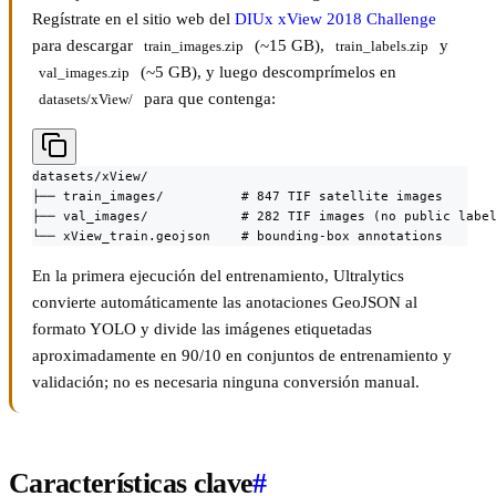
Regístrate en el sitio web del
DIUx xView 2018 Challenge
para descargar
(~15 GB),
y
train_images.zip
train_labels.zip
(~5 GB), y luego descomprímelos en
val_images.zip
para que contenga:
datasets/xView/
datasets/xView/

├── train_images/          # 847 TIF satellite images

├── val_images/            # 282 TIF images (no public label
└── xView_train.geojson    # bounding-box annotations
En la primera ejecución del entrenamiento, Ultralytics
convierte automáticamente las anotaciones GeoJSON al
formato YOLO y divide las imágenes etiquetadas
aproximadamente en 90/10 en conjuntos de entrenamiento y
validación; no es necesaria ninguna conversión manual.
Características clave
#