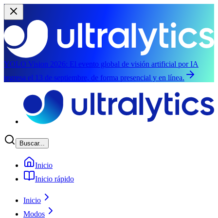
YOLO Vision 2026:
El evento global de visión artificial por IA
regresa el 13 de septiembre, de forma presencial y en línea.
Saltar al contenido principal
Buscar...
Inicio
Inicio rápido
Inicio
Modos