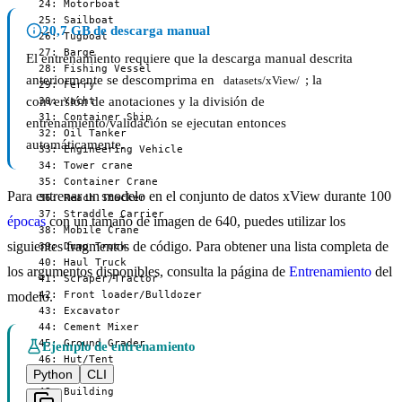
  24: Motorboat

  25: Sailboat

20,7 GB de descarga manual
  26: Tugboat

  27: Barge

El entrenamiento requiere que la descarga manual descrita
  28: Fishing Vessel

anteriormente se descomprima en
; la
datasets/xView/
  29: Ferry

conversión de anotaciones y la división de
  30: Yacht

  31: Container Ship

entrenamiento/validación se ejecutan entonces
  32: Oil Tanker

automáticamente.
  33: Engineering Vehicle

  34: Tower crane

  35: Container Crane

Para entrenar un modelo en el conjunto de datos xView durante 100
  36: Reach Stacker

  37: Straddle Carrier

épocas
con un tamaño de imagen de 640, puedes utilizar los
  38: Mobile Crane

siguientes fragmentos de código. Para obtener una lista completa de
  39: Dump Truck

  40: Haul Truck

los argumentos disponibles, consulta la página de
Entrenamiento
del
  41: Scraper/Tractor

  42: Front loader/Bulldozer

modelo.
  43: Excavator

  44: Cement Mixer

  45: Ground Grader

Ejemplo de entrenamiento
  46: Hut/Tent

Python
CLI
  47: Shed

  48: Building
