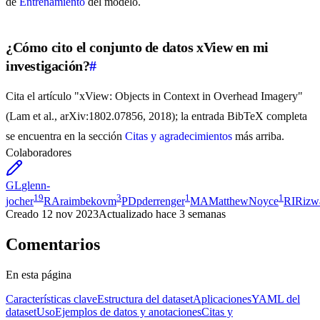
de
Entrenamiento
del modelo.
¿Cómo cito el conjunto de datos xView en mi
investigación?
#
Cita el artículo "xView: Objects in Context in Overhead Imagery"
(Lam et al., arXiv:1802.07856, 2018); la entrada BibTeX completa
se encuentra en la sección
Citas y agradecimientos
más arriba.
Colaboradores
GL
glenn-
19
3
1
1
jocher
RA
raimbekovm
PD
pderrenger
MA
MatthewNoyce
RI
Rizw
Creado
12 nov 2023
Actualizado
hace 3 semanas
Comentarios
En esta página
Características clave
Estructura del dataset
Aplicaciones
YAML del
dataset
Uso
Ejemplos de datos y anotaciones
Citas y