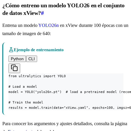
¿Cómo entreno un modelo YOLO26 en el conjunto
de datos xView?
#
Entrena un modelo
YOLO26n
en xView durante 100 épocas con un
tamaño de imagen de 640:
Ejemplo de entrenamiento
Python
CLI
from ultralytics import YOLO

# Load a model

model = YOLO("yolo26n.pt")  # load a pretrained model (recom
# Train the model

results = model.train(data="xView.yaml", epochs=100, imgsz=
Para conocer los argumentos y ajustes detallados, consulta la página