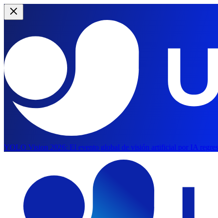
YOLO Vision 2026:
El evento global de visión artificial por IA regr
Saltar al contenido principal