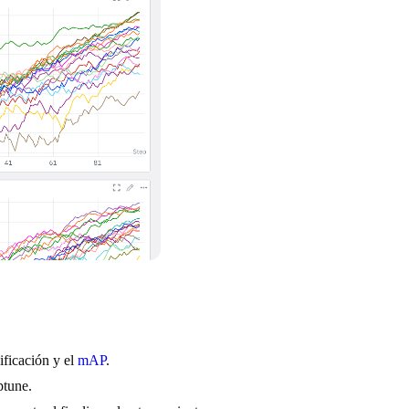
ificación y el
mAP
.
ptune.