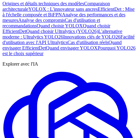
Origines et détails techniques des modèles
Comparaison
architecturale
YOLOX : L'innovateur sans ancres
EfficientDet : Mise
à l'échelle composée et BiFPN
Analyse des performances et des
mesures
Analyse des compromis
Cas d'utilisation et
recommandations
Quand choisir YOLOX
Quand choisir
EfficientDet
Quand choisir Ultralytics (YOLO26)
L'alternative
moderne : Ultralytics YOLO26
Innovations clés de YOLO26
Facilité
d'utilisation avec l'API Ultralytics
Cas d'utilisation réels
Quand
envisager EfficientDet
Quand envisager YOLOX
Pourquoi YOLO26
est le choix supérieur
Explorer avec l'IA