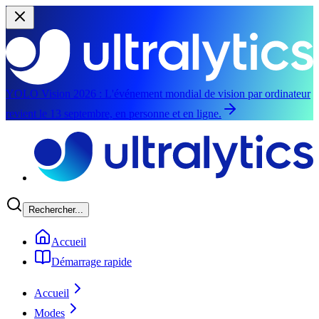
YOLO Vision 2026 :
L'événement mondial de vision par ordinateur
revient le 13 septembre, en personne et en ligne.
Aller au contenu principal
Rechercher...
Accueil
Démarrage rapide
Accueil
Modes