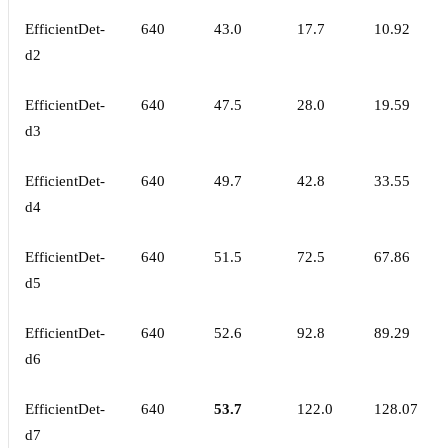
EfficientDet-
640
43.0
17.7
10.92
d2
EfficientDet-
640
47.5
28.0
19.59
d3
EfficientDet-
640
49.7
42.8
33.55
d4
EfficientDet-
640
51.5
72.5
67.86
d5
EfficientDet-
640
52.6
92.8
89.29
d6
EfficientDet-
640
53.7
122.0
128.07
d7