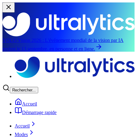
YOLO Vision 2026 :
L'événement mondial de la vision par IA
revient le 13 septembre, en personne et en ligne.
Aller au contenu principal
Rechercher...
Accueil
Démarrage rapide
Accueil
Modes