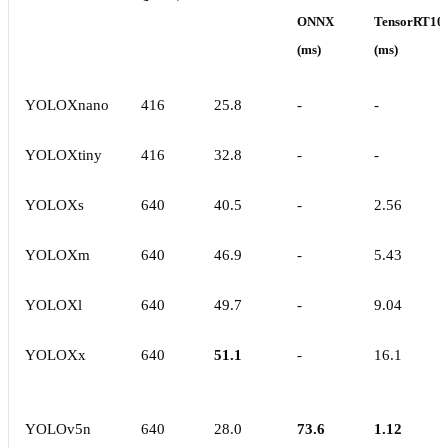
ONNX
TensorRT10
(ms)
(ms)
YOLOXnano
416
25.8
-
-
YOLOXtiny
416
32.8
-
-
YOLOXs
640
40.5
-
2.56
YOLOXm
640
46.9
-
5.43
YOLOXl
640
49.7
-
9.04
YOLOXx
640
51.1
-
16.1
YOLOv5n
640
28.0
73.6
1.12