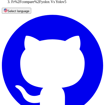
Fr%2Fcompare%2Fyolox Vs Yolov5
Select language