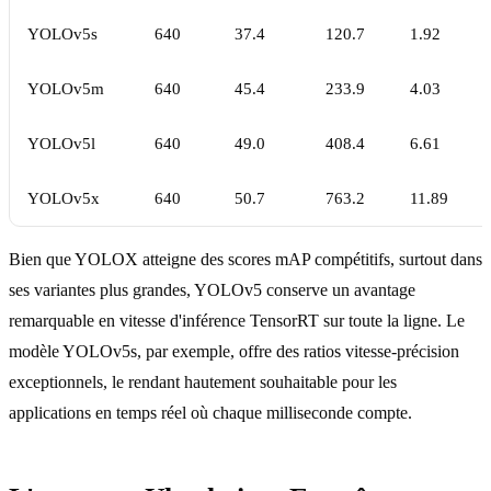
YOLOv5s
640
37.4
120.7
1.92
YOLOv5m
640
45.4
233.9
4.03
YOLOv5l
640
49.0
408.4
6.61
YOLOv5x
640
50.7
763.2
11.89
Bien que YOLOX atteigne des scores mAP compétitifs, surtout dans
ses variantes plus grandes, YOLOv5 conserve un avantage
remarquable en vitesse d'inférence TensorRT sur toute la ligne. Le
modèle YOLOv5s, par exemple, offre des ratios vitesse-précision
exceptionnels, le rendant hautement souhaitable pour les
applications en temps réel où chaque milliseconde compte.