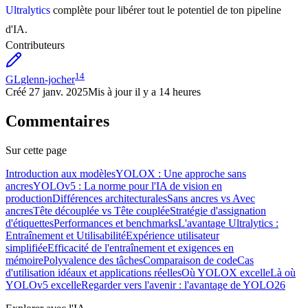
Ultralytics
complète pour libérer tout le potentiel de ton pipeline
d'IA.
Contributeurs
14
GL
glenn-jocher
Créé
27 janv. 2025
Mis à jour
il y a 14 heures
Commentaires
Sur cette page
Introduction aux modèles
YOLOX : Une approche sans
ancres
YOLOv5 : La norme pour l'IA de vision en
production
Différences architecturales
Sans ancres vs Avec
ancres
Tête découplée vs Tête couplée
Stratégie d'assignation
d'étiquettes
Performances et benchmarks
L'avantage Ultralytics :
Entraînement et Utilisabilité
Expérience utilisateur
simplifiée
Efficacité de l'entraînement et exigences en
mémoire
Polyvalence des tâches
Comparaison de code
Cas
d'utilisation idéaux et applications réelles
Où YOLOX excelle
Là où
YOLOv5 excelle
Regarder vers l'avenir : l'avantage de YOLO26