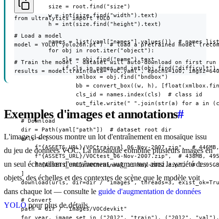
          size = root.find("size")

          w = int(size.find("width").text)

from ultralytics import YOLO

          h = int(size.find("height").text)

# Load a model

          names = list(yaml["names"].values())  # names list
model = YOLO("yolo26n.pt")  # load a pretrained model (recom
          for obj in root.iter("object"):

              cls = obj.find("name").text

# Train the model - dataset will auto-download on first run

              if cls in names and int(obj.find("difficult").
results = model.train(data="VOC.yaml", epochs=100, imgsz=64
                  xmlbox = obj.find("bndbox")

                  bb = convert_box((w, h), [float(xmlbox.fin
                  cls_id = names.index(cls)  # class id

                  out_file.write(" ".join(str(a) for a in (c
Exemples d'images et annotations
#
  # Download

  dir = Path(yaml["path"])  # dataset root dir

L'image ci-dessous montre un lot d'entraînement en mosaïque issu
  urls = [

      f"{ASSETS_URL}/VOCtrainval_06-Nov-2007.zip",  # 446MB,
du jeu de données VOC. La mosaïque combine plusieurs images en
      f"{ASSETS_URL}/VOCtest_06-Nov-2007.zip",  # 438MB, 495
un seul échantillon d'entraînement, augmentant ainsi la variété des
      f"{ASSETS_URL}/VOCtrainval_11-May-2012.zip",  # 1.95GB
  ]

objets, des échelles et des contextes de scène que le modèle voit
  download(urls, dir=dir / "images", threads=3, exist_ok=Tru
dans chaque lot — consulte le
guide d'augmentation de données
  # Convert

YOLO
pour plus de détails.
  path = dir / "images/VOCdevkit"

  for year, image_set in ("2012", "train"), ("2012", "val"),