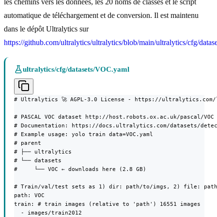
les chemins vers les données, les 20 noms de classes et le script
automatique de téléchargement et de conversion. Il est maintenu
dans le dépôt Ultralytics sur
https://github.com/ultralytics/ultralytics/blob/main/ultralytics/cfg/da
ultralytics/cfg/datasets/VOC.yaml
# Ultralytics 🚀 AGPL-3.0 License - https://ultralytics.com/l
# PASCAL VOC dataset http://host.robots.ox.ac.uk/pascal/VOC 
# Documentation: https://docs.ultralytics.com/datasets/detec
# Example usage: yolo train data=VOC.yaml

# parent

# ├── ultralytics

# └── datasets

#     └── VOC ← downloads here (2.8 GB)

# Train/val/test sets as 1) dir: path/to/imgs, 2) file: path
path: VOC

train: # train images (relative to 'path') 16551 images

  - images/train2012
