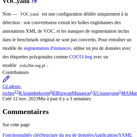
VOC.yaml ?
#
Non —
est une configuration dédiée uniquement à la
VOC.yaml
détection : son convertisseur extrait les boîtes englobantes des
annotations XML de VOC, et les masques de segmentation inclus
dans le benchmark original ne sont pas convertis. Pour entraîner un
modèle de
segmentation d'instances
, utilise un jeu de données avec
des étiquettes polygonales comme
COCO-Seg
avec un
modèle
.
yolo26n-seg.pt
Contributeurs
GL
glenn-
15
2
2
1
jocher
RA
raimbekovm
RI
RizwanMunawar
XU
xusuyong
MA
Mat
Créé
12 nov. 2023
Mis à jour
il y a 3 semaines
Commentaires
Sur cette page
Fonctionnalités clés
Structure du jeu de données
Applications
YAML