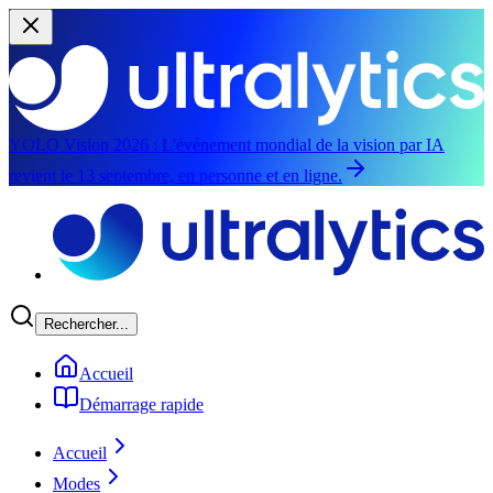
YOLO Vision 2026 :
L'événement mondial de la vision par IA
revient le 13 septembre, en personne et en ligne.
Aller au contenu principal
Rechercher...
Accueil
Démarrage rapide
Accueil
Modes