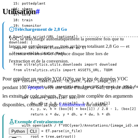
  15: pottedplant

  16: sheep

Utilisation
#
  17: sofa

  18: train

  19: tvmonitor

Téléchargement de 2,8 Go
# Download script/URL (optional) ---------------------------
VOC se télécharge automatiquement la première fois que tu
download: |

lances un entraînement — trois archives totalisant 2,8 Go — et
  import xml.etree.ElementTree as ET

nécessite environ 6 Go d'espace disque libre lors de
  from pathlib import Path

l'extraction et de la conversion.
  from ultralytics.utils.downloads import download

  from ultralytics.utils import ASSETS_URL, TQDM

Pour entraîner un modèle YOLO26n sur le jeu de données VOC
  def convert_label(path, lb_path, year, image_id):

      """Converts XML annotations from VOC format to YOLO fo
pendant 100
époques
avec une taille d'image de 640, tu peux utiliser
les extraits de code suivants. Pour une liste complète des arguments
      def convert_box(size, box):

          dw, dh = 1.0 / size[0], 1.0 / size[1]

disponibles, consulte la page
Entraînement
du modèle.
          x, y, w, h = (box[0] + box[1]) / 2.0 - 1, (box[2] 
          return x * dw, y * dh, w * dw, h * dh

Exemple d'entraînement
      with open(path / f"VOC{year}/Annotations/{image_id}.xm
Python
CLI
          tree = ET.parse(in_file)

          root = tree.getroot()
