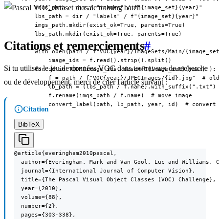
      imgs_path = dir / "images" / f"{image_set}{year}"

      lbs_path = dir / "labels" / f"{image_set}{year}"

      imgs_path.mkdir(exist_ok=True, parents=True)

      lbs_path.mkdir(exist_ok=True, parents=True)

Citations et remerciements
#
      with open(path / f"VOC{year}/ImageSets/Main/{image_set
          image_ids = f.read().strip().split()

Si tu utilises le jeu de données VOC dans tes travaux de recherche
      for id in TQDM(image_ids, desc=f"{image_set}{year}"):

          f = path / f"VOC{year}/JPEGImages/{id}.jpg"  # old
ou de développement, merci de citer l'article suivant :
          lb_path = (lbs_path / f.name).with_suffix(".txt") 
          f.rename(imgs_path / f.name)  # move image

          convert_label(path, lb_path, year, id)  # convert
Citation
BibTeX
@article{everingham2010pascal,

  author={Everingham, Mark and Van Gool, Luc and Williams, C
  journal={International Journal of Computer Vision},

  title={The Pascal Visual Object Classes (VOC) Challenge},

  year={2010},

  volume={88},

  number={2},

  pages={303-338},
