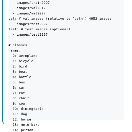
  - images/train2007

  - images/val2012

  - images/val2007

val: # val images (relative to 'path') 4952 images

  - images/test2007

test: # test images (optional)

  - images/test2007

# Classes

names:

  0: aeroplane

  1: bicycle

  2: bird

  3: boat

  4: bottle

  5: bus

  6: car

  7: cat

  8: chair

  9: cow

  10: diningtable

  11: dog

  12: horse

  13: motorbike

  14: person
