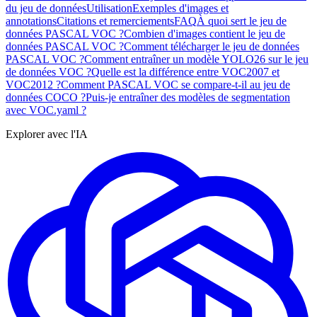
du jeu de données
Utilisation
Exemples d'images et
annotations
Citations et remerciements
FAQ
À quoi sert le jeu de
données PASCAL VOC ?
Combien d'images contient le jeu de
données PASCAL VOC ?
Comment télécharger le jeu de données
PASCAL VOC ?
Comment entraîner un modèle YOLO26 sur le jeu
de données VOC ?
Quelle est la différence entre VOC2007 et
VOC2012 ?
Comment PASCAL VOC se compare-t-il au jeu de
données COCO ?
Puis-je entraîner des modèles de segmentation
avec VOC.yaml ?
Explorer avec l'IA