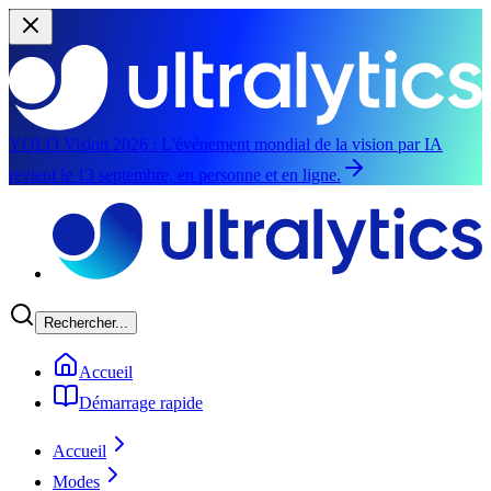
YOLO Vision 2026 :
L'événement mondial de la vision par IA
revient le 13 septembre, en personne et en ligne.
Aller au contenu principal
Rechercher...
Accueil
Démarrage rapide
Accueil
Modes