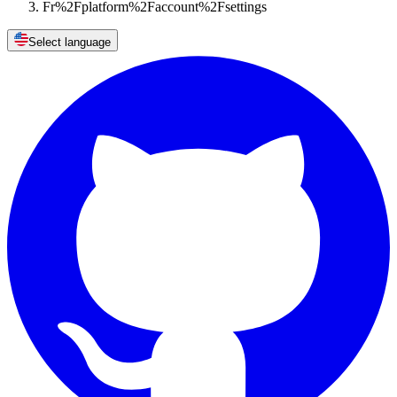
Fr%2Fplatform%2Faccount%2Fsettings
Select language