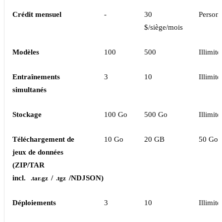
Crédit mensuel
-
30
Personn
$/siège/mois
Modèles
100
500
Illimité
Entraînements
3
10
Illimité
simultanés
Stockage
100 Go
500 Go
Illimité
Téléchargement de
10 Go
20 GB
50 Go
jeux de données
(ZIP/TAR
incl.
/
/NDJSON)
.tar.gz
.tgz
Déploiements
3
10
Illimité