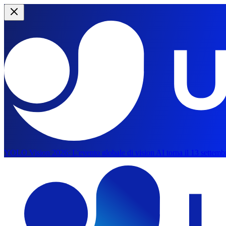
YOLO Vision 2026:
L'evento globale di vision AI torna il 13 settemb
Vai al contenuto principale