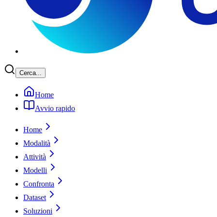
Cerca...
Home
Avvio rapido
Home
Modalità
Attività
Modelli
Confronta
Dataset
Soluzioni