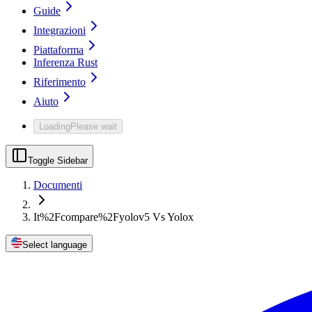
Guide
Integrazioni
Piattaforma
Inferenza Rust
Riferimento
Aiuto
Loading
Please wait
Toggle Sidebar
Documenti
It%2Fcompare%2Fyolov5 Vs Yolox
Select language