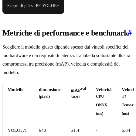
Scopri di più su PP-YOLOE+
Metriche di performance e benchmark
#
Scegliere il modello giusto dipende spesso dai vincoli specifici del
tuo hardware e dai requisiti di latenza. La tabella sottostante illustra i
compromessi tra precisione (mAP), velocità e complessità del
modello.
val
Modello
dimensione
Velocità
Velocit
mAP
(pixel)
CPU
T4
50-95
ONNX
Tensor
(ms)
(ms)
YOLOv7l
640
51.4
-
6.84