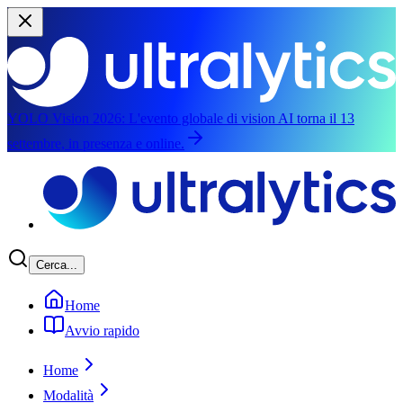
YOLO Vision 2026:
L'evento globale di vision AI torna il 13
settembre, in presenza e online.
Salta al contenuto principale
Cerca...
Home
Avvio rapido
Home
Modalità