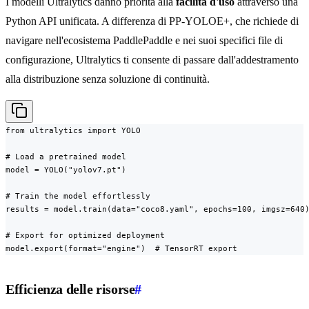
I modelli Ultralytics danno priorità alla
facilità d'uso
attraverso una
Python API unificata. A differenza di PP-YOLOE+, che richiede di
navigare nell'ecosistema PaddlePaddle e nei suoi specifici file di
configurazione, Ultralytics ti consente di passare dall'addestramento
alla distribuzione senza soluzione di continuità.
from ultralytics import YOLO

# Load a pretrained model

model = YOLO("yolov7.pt")

# Train the model effortlessly

results = model.train(data="coco8.yaml", epochs=100, imgsz=640)
# Export for optimized deployment

model.export(format="engine")  # TensorRT export
Efficienza delle risorse
#