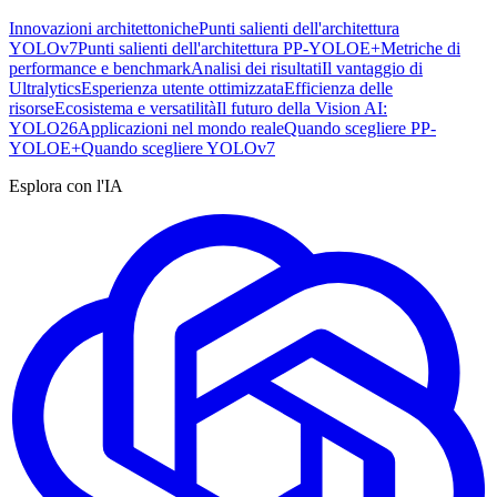
Innovazioni architettoniche
Punti salienti dell'architettura
YOLOv7
Punti salienti dell'architettura PP-YOLOE+
Metriche di
performance e benchmark
Analisi dei risultati
Il vantaggio di
Ultralytics
Esperienza utente ottimizzata
Efficienza delle
risorse
Ecosistema e versatilità
Il futuro della Vision AI:
YOLO26
Applicazioni nel mondo reale
Quando scegliere PP-
YOLOE+
Quando scegliere YOLOv7
Esplora con l'IA