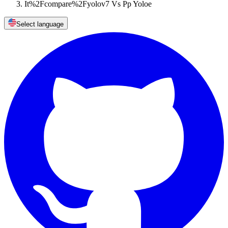
It%2Fcompare%2Fyolov7 Vs Pp Yoloe
Select language