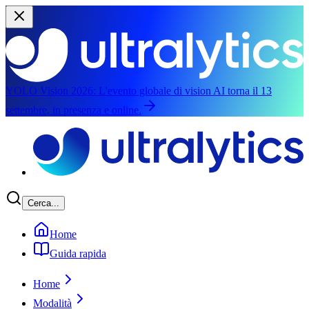
YOLO Vision 2026:
L'evento globale di vision AI torna il 13
settembre, in presenza e online.
Passa al contenuto principale
Cerca...
Home
Guida rapida
Home
Modalità