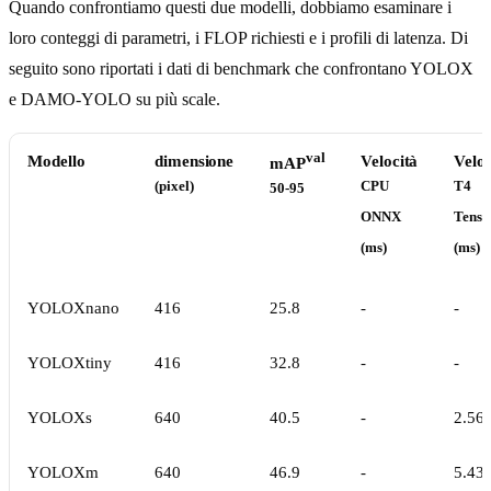
Quando confrontiamo questi due modelli, dobbiamo esaminare i
loro conteggi di parametri, i FLOP richiesti e i profili di latenza. Di
seguito sono riportati i dati di benchmark che confrontano YOLOX
e DAMO-YOLO su più scale.
val
Modello
dimensione
Velocità
Veloc
mAP
(pixel)
CPU
T4
50-95
ONNX
Tens
(ms)
(ms)
YOLOXnano
416
25.8
-
-
YOLOXtiny
416
32.8
-
-
YOLOXs
640
40.5
-
2.56
YOLOXm
640
46.9
-
5.43