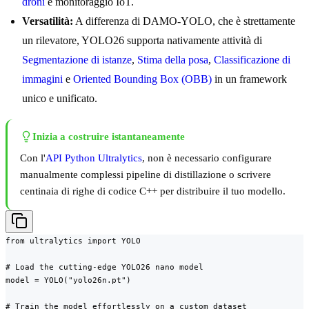
droni
e monitoraggio IoT.
Versatilità:
A differenza di DAMO-YOLO, che è strettamente
un rilevatore, YOLO26 supporta nativamente attività di
Segmentazione di istanze
,
Stima della posa
,
Classificazione di
immagini
e
Oriented Bounding Box (OBB)
in un framework
unico e unificato.
Inizia a costruire istantaneamente
Con l'
API Python Ultralytics
, non è necessario configurare
manualmente complessi pipeline di distillazione o scrivere
centinaia di righe di codice C++ per distribuire il tuo modello.
from ultralytics import YOLO

# Load the cutting-edge YOLO26 nano model

model = YOLO("yolo26n.pt")

# Train the model effortlessly on a custom dataset
