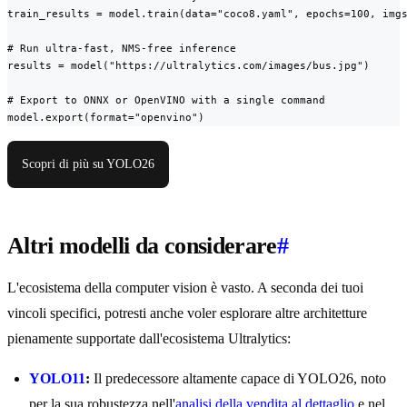
train_results = model.train(data="coco8.yaml", epochs=100, imgs
# Run ultra-fast, NMS-free inference

results = model("https://ultralytics.com/images/bus.jpg")

# Export to ONNX or OpenVINO with a single command

model.export(format="openvino")
Scopri di più su YOLO26
Altri modelli da considerare
#
L'ecosistema della computer vision è vasto. A seconda dei tuoi
vincoli specifici, potresti anche voler esplorare altre architetture
pienamente supportate dall'ecosistema Ultralytics:
YOLO11
:
Il predecessore altamente capace di YOLO26, noto
per la sua robustezza nell'
analisi della vendita al dettaglio
e nel