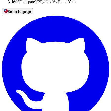
It%2Fcompare%2Fyolox Vs Damo Yolo
Select language