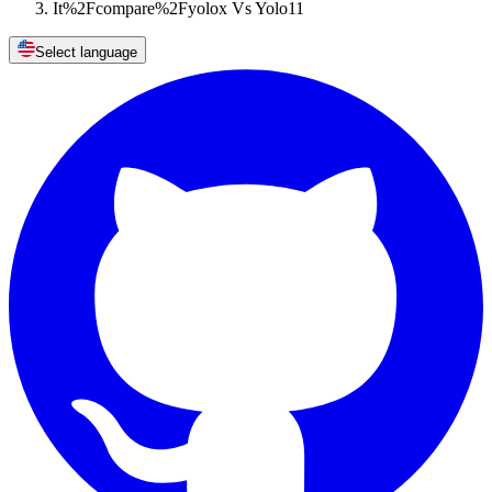
It%2Fcompare%2Fyolox Vs Yolo11
Select language