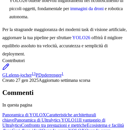
YOLO26 ottiene notevoli miglioramenti nel riconoscimento di
piccoli oggetti, fondamentale per
immagini da droni
e robotica
autonoma.
Per la stragrande maggioranza dei moderni task di visione artificiale,
aggiornare la tua pipeline per sfruttare
YOLO26
offrirà il migliore
equilibrio assoluto tra velocità, accuratezza e semplicità di
deployment.
Contributori
13
1
GL
glenn-jocher
PD
pderrenger
Creato
27 gen 2025
Aggiornato
settimana scorsa
Commenti
In questa pagina
Panoramica di YOLOX
Caratteristiche architetturali
chiave
Panoramica di Ultralytics YOLO11
Il vantaggio di
Ultralytics
Confronto tra prestazioni e metriche
Ecosistema e facilità