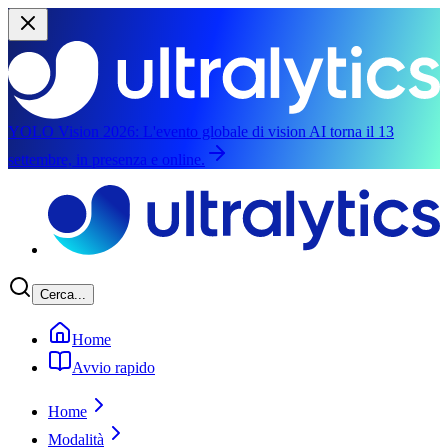
YOLO Vision 2026:
L'evento globale di vision AI torna il 13
settembre, in presenza e online.
Vai al contenuto principale
Cerca...
Home
Avvio rapido
Home
Modalità