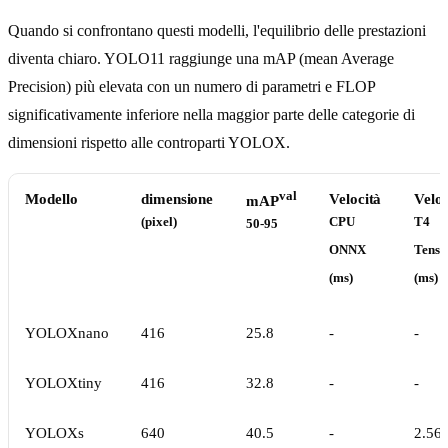
Quando si confrontano questi modelli, l'equilibrio delle prestazioni
diventa chiaro. YOLO11 raggiunge una mAP (mean Average
Precision) più elevata con un numero di parametri e FLOP
significativamente inferiore nella maggior parte delle categorie di
dimensioni rispetto alle controparti YOLOX.
val
Modello
dimensione
Velocità
Veloc
mAP
(pixel)
CPU
T4
50-95
ONNX
Tens
(ms)
(ms)
YOLOXnano
416
25.8
-
-
YOLOXtiny
416
32.8
-
-
YOLOXs
640
40.5
-
2.56