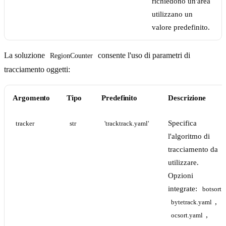
richiedono un'area
utilizzano un
valore predefinito.
La soluzione
consente l'uso di parametri di
RegionCounter
tracciamento oggetti:
Argomento
Tipo
Predefinito
Descrizione
Specifica
tracker
str
'tracktrack.yaml'
l'algoritmo di
tracciamento da
utilizzare.
Opzioni
integrate:
botsort.
,
bytetrack.yaml
,
ocsort.yaml