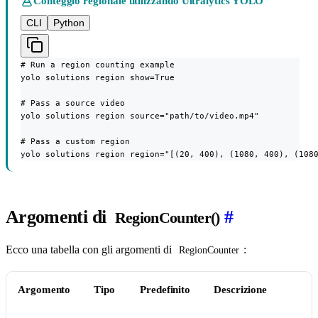
Conteggio regionale utilizzando Ultralytics YOLO
CLI
Python
# Run a region counting example

yolo solutions region show=True

# Pass a source video

yolo solutions region source="path/to/video.mp4"

# Pass a custom region

yolo solutions region region="[(20, 400), (1080, 400), (108
Argomenti di
#
RegionCounter()
Ecco una tabella con gli argomenti di
:
RegionCounter
Argomento
Tipo
Predefinito
Descrizione