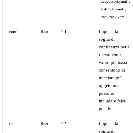
,
deepocsort.yaml
,
fasttrack.yaml
.
tracktrack.yaml
Imposta la
conf
float
0.1
soglia di
confidenza per i
rilevamenti;
valori più bassi
consentono di
tracciare più
oggetti ma
possono
includere falsi
positivi.
Imposta la
iou
float
0.7
soglia di