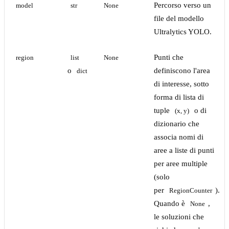
Percorso verso un
model
str
None
file del modello
Ultralytics YOLO.
Punti che
region
list
None
o
definiscono l'area
dict
di interesse, sotto
forma di lista di
tuple
o di
(x, y)
dizionario che
associa nomi di
aree a liste di punti
per aree multiple
(solo
per
).
RegionCounter
Quando è
,
None
le soluzioni che