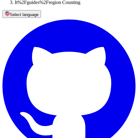
It%2Fguides%2Fregion Counting
Select language