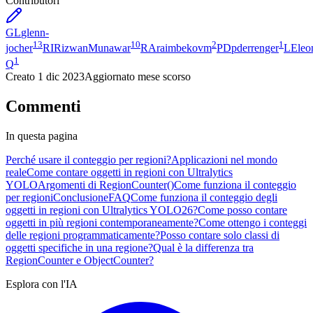
Contributori
GL
glenn-
13
10
2
1
jocher
RI
RizwanMunawar
RA
raimbekovm
PD
pderrenger
LE
leo
1
Q
Creato
1 dic 2023
Aggiornato
mese scorso
Commenti
In questa pagina
Perché usare il conteggio per regioni?
Applicazioni nel mondo
reale
Come contare oggetti in regioni con Ultralytics
YOLO
Argomenti di RegionCounter()
Come funziona il conteggio
per regioni
Conclusione
FAQ
Come funziona il conteggio degli
oggetti in regioni con Ultralytics YOLO26?
Come posso contare
oggetti in più regioni contemporaneamente?
Come ottengo i conteggi
delle regioni programmaticamente?
Posso contare solo classi di
oggetti specifiche in una regione?
Qual è la differenza tra
RegionCounter e ObjectCounter?
Esplora con l'IA