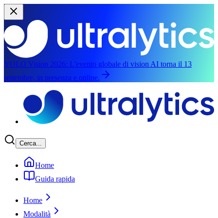
YOLO Vision 2026:
L'evento globale di vision AI torna il 13
settembre, in presenza e online.
Salta al contenuto principale
Cerca...
Home
Guida rapida
Home
Modalità