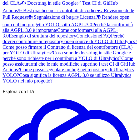
del CLA
✍️ Docstring in stile Google
✅ Test CI di GitHub
Actions
✨ Best practice per i contributi di codice
👀 Revisione delle
Pull Request
🐞 Segnalazione di bug
📜 Licenza
🌍 Rendere open
source il tuo progetto YOLO sotto AGPL-3.0
Perché la conformità
alla AGPL-3.0 è importante
Come conformarsi alla AGPL-
3.0
Esempio di struttura del repository
Conclusione
FAQ
Perché
dovrei contribuire ai repository open source di YOLO di Ultralytics?
Come posso firmare il Contratto di licenza del contributore (CLA)
per YOLO di Ultralytics?
Cosa sono le docstring in stile Google e
perché sono richieste per i contributi a YOLO di Ultralytics?
Come
posso assicurarmi che le mie modifiche superino i test CI di GitHub
Actions?
Come posso segnalare un bug nei repository di Ultralytics
YOLO?
Cosa significa la licenza AGPL-3.0 se utilizzo Ultralytics
YOLO nel mio progetto?
Esplora con l'IA