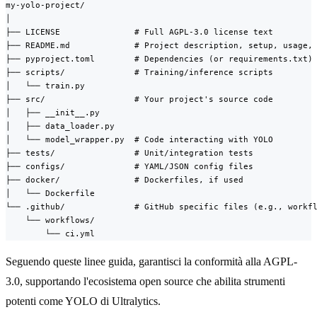
my-yolo-project/

│

├── LICENSE               # Full AGPL-3.0 license text

├── README.md             # Project description, setup, usage, 
├── pyproject.toml        # Dependencies (or requirements.txt)

├── scripts/              # Training/inference scripts

│   └── train.py

├── src/                  # Your project's source code

│   ├── __init__.py

│   ├── data_loader.py

│   └── model_wrapper.py  # Code interacting with YOLO

├── tests/                # Unit/integration tests

├── configs/              # YAML/JSON config files

├── docker/               # Dockerfiles, if used

│   └── Dockerfile

└── .github/              # GitHub specific files (e.g., workfl
    └── workflows/

        └── ci.yml
Seguendo queste linee guida, garantisci la conformità alla AGPL-
3.0, supportando l'ecosistema open source che abilita strumenti
potenti come YOLO di Ultralytics.