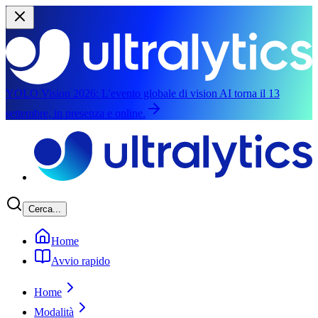
YOLO Vision 2026:
L'evento globale di vision AI torna il 13
settembre, in presenza e online.
Vai al contenuto principale
Cerca...
Home
Avvio rapido
Home
Modalità