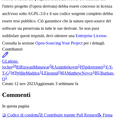
l'intero progetto (l'opera derivata) debba essere concesso in licenza
anch'esso sotto AGPL-3.0 e il suo codice sorgente completo debba
essere reso pubblico. Ciò garantisce che la natura open-source del
software sia preservata in tutte le sue derivate. Se non puoi
soddisfare questi requisiti, devi ottenere una
Enterprise License
.
Consulta la sezione
Open-Sourcing Your Project
per i dettagli.
Contributori
GL
glenn-
24
3
1
1
jocher
RI
RizwanMunawar
RA
raimbekovm
PD
pderrenger
Y-
Y-
1
1
1
1
T-G
WI
WillieMaddox
LE
leonnil
MA
MatthewNoyce
BU
Burhan-
1
Q
Creato
12 nov 2023
Aggiornato
3 settimane fa
Commenti
In questa pagina
🤝 Codice di condotta
🚀 Contribuire tramite Pull Request
📝 Firma