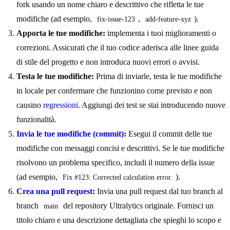
fork usando un nome chiaro e descrittivo che rifletta le tue
modifiche (ad esempio,
,
).
fix-issue-123
add-feature-xyz
Apporta le tue modifiche:
implementa i tuoi miglioramenti o
correzioni. Assicurati che il tuo codice aderisca alle linee guida
di stile del progetto e non introduca nuovi errori o avvisi.
Testa le tue modifiche:
Prima di inviarle, testa le tue modifiche
in locale per confermare che funzionino come previsto e non
causino
regressioni
. Aggiungi dei test se stai introducendo nuove
funzionalità.
Invia le tue modifiche (commit)
:
Esegui il commit delle tue
modifiche con messaggi concisi e descrittivi. Se le tue modifiche
risolvono un problema specifico, includi il numero della issue
(ad esempio,
).
Fix #123: Corrected calculation error.
Crea una pull request
:
Invia una pull request dal tuo branch al
branch
del repository Ultralytics originale. Fornisci un
main
titolo chiaro e una descrizione dettagliata che spieghi lo scopo e