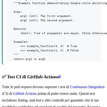
    """Example function demonstrating Google-style docstring
    Args:

        arg1 (int): The first argument.

        arg2 (int): The second argument.

    Returns:

        (bool): True if arguments are equal, False otherwise
    Examples:

        >>> example_function(4, 4)  # True

        >>> example_function(1, 2)  # False

    """

    return arg1 == arg2
✅ Test CI di GitHub Actions
#
Tutte le pull request devono superare i test di
Continuous Integration
(CI) di
GitHub Actions
prima di poter essere unite. Questi test
includono linting, unit test e altri controlli per garantire che le tue
modifiche soddisfino gli standard di qualità del progetto. Esamina