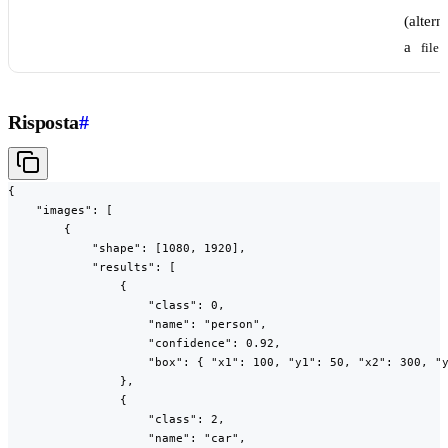
(altern
a
file
Risposta
#
{

    "images": [

        {

            "shape": [1080, 1920],

            "results": [

                {

                    "class": 0,

                    "name": "person",

                    "confidence": 0.92,

                    "box": { "x1": 100, "y1": 50, "x2": 300, "y
                },

                {

                    "class": 2,

                    "name": "car",
