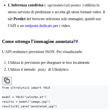
L'inferenza condivisa
(
) utilizza lo
/api/models/{id}/predict
stesso servizio di predizione e accetta gli stessi formati video. Il
tab
Predict
del browser seleziona solo immagini, quindi usa
l'API o un
endpoint dedicato
per i video.
Come ottengo l'immagine annotata?
#
L'API restituisce previsioni JSON. Per visualizzarle:
Utilizza le previsioni per disegnare le box localmente
Utilizza il metodo
di Ultralytics:
plot()
from ultralytics import YOLO

model = YOLO("yolo26n.pt")

results = model("image.jpg")

results[0].save("annotated.jpg")