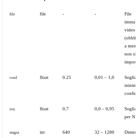
file
-
-
File
file
immag
video
(obblig
a meno
non si
impost
float
0.25
0,01 – 1,0
Soglia
conf
minima
confid
float
0.7
0,0 – 0,95
Soglia
iou
per N
int
640
32 – 1280
Dimen
imgsz