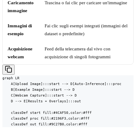
Caricamento
Trascina o fai clic per caricare un'immagine
immagine
Immagini di
Fai clic sugli esempi integrati (immagini del
esempio
dataset o predefinite)
Acquisizione
Feed della telecamera dal vivo con
webcam
acquisizione di singoli fotogrammi
graph LR

    A[Upload Image]:::start --> D[Auto-Inference]:::proc

    B[Example Image]:::start --> D

    C[Webcam Capture]:::start --> D

    D --> E[Results + Overlays]:::out

    classDef start fill:#4CAF50,color:#fff

    classDef proc fill:#2196F3,color:#fff

    classDef out fill:#9C27B0,color:#fff