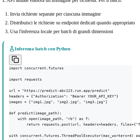
L'API attuale elabora un'immagine per richiesta. Per il batch:
Invia richieste separate per ciascuna immagine
Distribuisci le richieste su endpoint dedicati quando appropriato
Usa l'inferenza locale per batch di grandi dimensioni
Inferenza batch con Python
import concurrent.futures

import requests

url = "https://predict-abc123.run.app/predict"

headers = {"Authorization": "Bearer YOUR_API_KEY"}

images = ["img1.jpg", "img2.jpg", "img3.jpg"]

def predict(image_path):

    with open(image_path, "rb") as f:

        return requests.post(url, headers=headers, files={"f
with concurrent.futures.ThreadPoolExecutor(max_workers=4) as