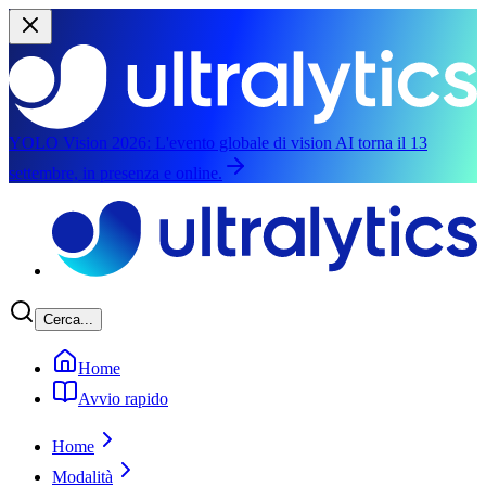
YOLO Vision 2026:
L'evento globale di vision AI torna il 13
settembre, in presenza e online.
Salta al contenuto principale
Cerca...
Home
Avvio rapido
Home
Modalità