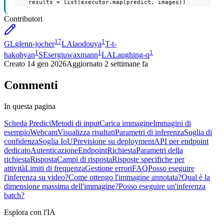
    results = list(executor.map(predict, images))
Contributori
17
1
GL
glenn-jocher
LA
laodouya
T-
t-
1
1
1
hakobyan
SE
sergiuwaxmann
LA
Laughing-q
Creato
14 gen 2026
Aggiornato
2 settimane fa
Commenti
In questa pagina
Scheda Predici
Metodi di input
Carica immagine
Immagini di
esempio
Webcam
Visualizza risultati
Parametri di inferenza
Soglia di
confidenza
Soglia IoU
Previsione su deployment
API per endpoint
dedicato
Autenticazione
Endpoint
Richiesta
Parametri della
richiesta
Risposta
Campi di risposta
Risposte specifiche per
attività
Limiti di frequenza
Gestione errori
FAQ
Posso eseguire
l'inferenza su video?
Come ottengo l'immagine annotata?
Qual è la
dimensione massima dell'immagine?
Posso eseguire un'inferenza
batch?
Esplora con l'IA