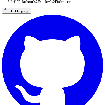
It%2Fplatform%2Fdeploy%2Finference
Select language