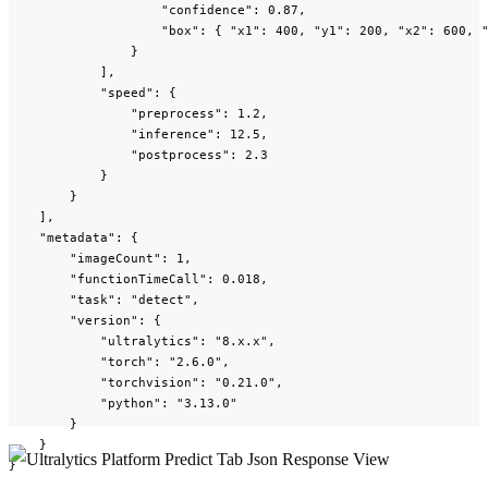
                    "confidence": 0.87,

                    "box": { "x1": 400, "y1": 200, "x2": 600, "
                }

            ],

            "speed": {

                "preprocess": 1.2,

                "inference": 12.5,

                "postprocess": 2.3

            }

        }

    ],

    "metadata": {

        "imageCount": 1,

        "functionTimeCall": 0.018,

        "task": "detect",

        "version": {

            "ultralytics": "8.x.x",

            "torch": "2.6.0",

            "torchvision": "0.21.0",

            "python": "3.13.0"

        }

    }

}