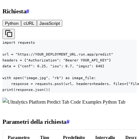
Richiesta
#
Python
cURL
JavaScript
import requests

url = "https://YOUR_DEPLOYMENT_URL.run.app/predict"

headers = {"Authorization": "Bearer YOUR_API_KEY"}

data = {"conf": 0.25, "iou": 0.7, "imgsz": 640}

with open("image.jpg", "rb") as image_file:

    response = requests.post(url, headers=headers, files={"file
print(response.json())
Parametri della richiesta
#
Parametro
Tipo
Predefinito
Intervallo
Descri