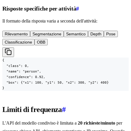
Risposte specifiche per attività
#
Il formato della risposta varia a seconda dell'attività:
Rilevamento
Segmentazione
Semantico
Depth
Pose
Classificazione
OBB
{

  "class": 0,

  "name": "person",

  "confidence": 0.92,

  "box": {"x1": 100, "y1": 50, "x2": 300, "y2": 400}

}
Limiti di frequenza
#
L'API del modello condiviso è limitata a
20 richieste/minuto
per