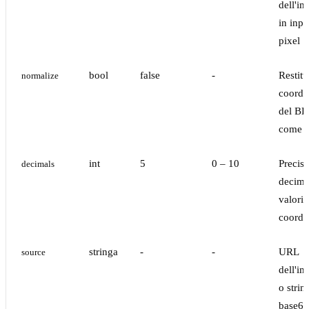
dell'i
in inpu
pixel
bool
false
-
Restitu
normalize
coordi
del B
come 0
int
5
0 – 10
Precis
decimals
decimal
valori 
coordi
stringa
-
-
URL
source
dell'i
o strin
base64