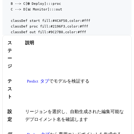
    B --> C[🌐 Deploy]:::proc

    C --> D[📊 Monitor]:::out

    classDef start fill:#4CAF50,color:#fff

    classDef proc fill:#2196F3,color:#fff

    classDef out fill:#9C27B0,color:#fff
ス
説明
テ
ー
ジ
テ
タブ
でモデルを検証する
Predict
ス
ト
設
リージョンを選択し、自動生成された編集可能な
定
デプロイメント名を確認します