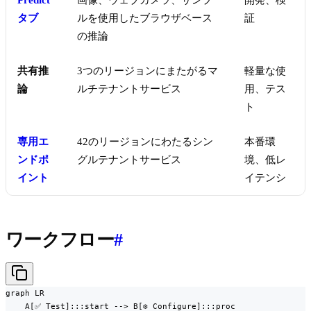
Predict
画像、ウェブカメラ、サンプ
開発、検
タブ
ルを使用したブラウザベース
証
の推論
共有推
3つのリージョンにまたがるマ
軽量な使
論
ルチテナントサービス
用、テス
ト
専用エ
42のリージョンにわたるシン
本番環
ンドポ
グルテナントサービス
境、低レ
イント
イテンシ
ワークフロー
#
graph LR

    A[✅ Test]:::start --> B[⚙️ Configure]:::proc
