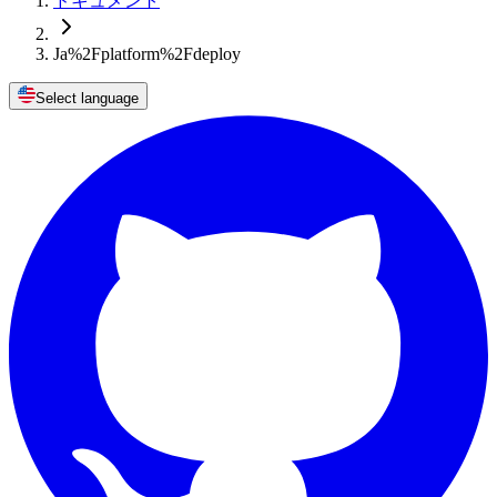
ドキュメント
Ja%2Fplatform%2Fdeploy
Select language