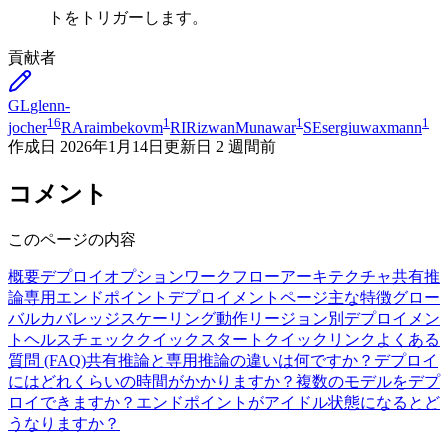
トをトリガーします。
貢献者
GL
glenn-
16
1
1
1
jocher
RA
raimbekovm
RI
RizwanMunawar
SE
sergiuwaxmann
作成日
2026年1月14日
更新日
2 週間前
コメント
このページの内容
概要
デプロイオプション
ワークフロー
アーキテクチャ
共有推
論
専用エンドポイント
デプロイメントページ
主な特徴
グロー
バルカバレッジ
スケーリング動作
リージョン別デプロイメン
ト
ヘルスチェック
クイックスタート
クイックリンク
よくある
質問 (FAQ)
共有推論と専用推論の違いは何ですか？
デプロイ
にはどれくらいの時間がかかりますか？
複数のモデルをデプ
ロイできますか？
エンドポイントがアイドル状態になるとど
うなりますか？