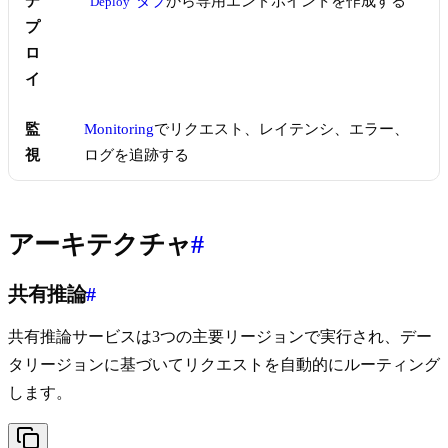
デ
タブ
から専用エンドポイントを作成する
Deploy
プ
ロ
イ
監
Monitoring
でリクエスト、レイテンシ、エラー、
視
ログを追跡する
アーキテクチャ
#
共有推論
#
共有推論サービスは3つの主要リージョンで実行され、デー
タリージョンに基づいてリクエストを自動的にルーティング
します。