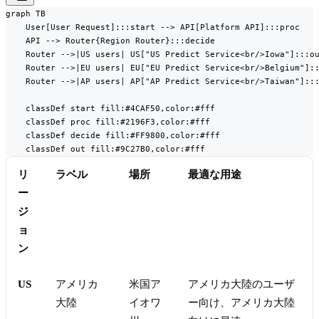
graph TB

    User[User Request]:::start --> API[Platform API]:::proc

    API --> Router{Region Router}:::decide

    Router -->|US users| US["US Predict Service<br/>Iowa"]:::ou
    Router -->|EU users| EU["EU Predict Service<br/>Belgium"]::
    Router -->|AP users| AP["AP Predict Service<br/>Taiwan"]:::
    classDef start fill:#4CAF50,color:#fff

    classDef proc fill:#2196F3,color:#fff

    classDef decide fill:#FF9800,color:#fff

    classDef out fill:#9C27B0,color:#fff
リ
ラベル
場所
最適な用途
ー
ジ
ョ
ン
US
アメリカ
米国ア
アメリカ大陸のユーザ
大陸
イオワ
ー向け、アメリカ大陸