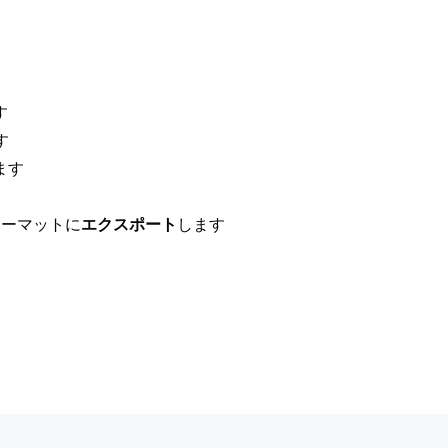
す
す
ます
ォーマットに
エクスポート
します