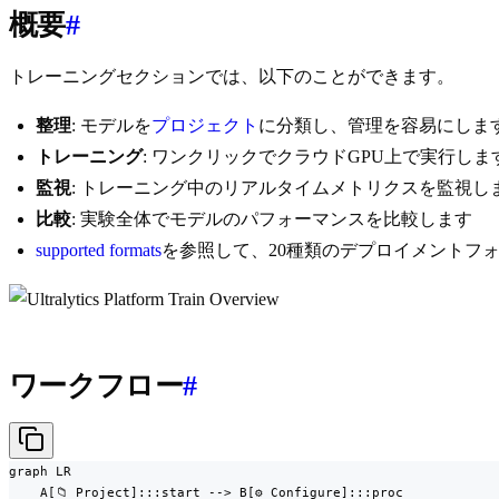
概要
#
トレーニングセクションでは、以下のことができます。
整理
: モデルを
プロジェクト
に分類し、管理を容易にしま
トレーニング
: ワンクリックでクラウドGPU上で実行しま
監視
: トレーニング中のリアルタイムメトリクスを監視し
比較
: 実験全体でモデルのパフォーマンスを比較します
supported formats
を参照して、20種類のデプロイメントフ
ワークフロー
#
graph LR

    A[📁 Project]:::start --> B[⚙️ Configure]:::proc
