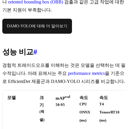
나
oriented bounding box (OBB)
검출과 같은 고급 작업에 대한
기본 지원이 부족합니다.
DAMO-YOLO에 대해 더 알아보기
성능 비교
#
경험적 트레이드오프를 이해하는 것은 모델을 선택하는 데 필
수적입니다. 아래 표에서는 주요
performance metrics
을 기준으
로 EfficientDet 제품군과 DAMO-YOLO 시리즈를 비교합니다.
val
모델
크
속도
속도
mAP
CPU
T4
기
50-95
(픽
ONNX
TensorRT10
셀)
(ms)
(ms)