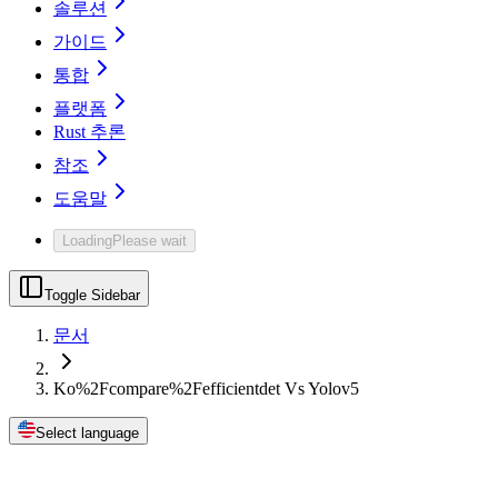
솔루션
가이드
통합
플랫폼
Rust 추론
참조
도움말
Loading
Please wait
Toggle Sidebar
문서
Ko%2Fcompare%2Fefficientdet Vs Yolov5
Select language