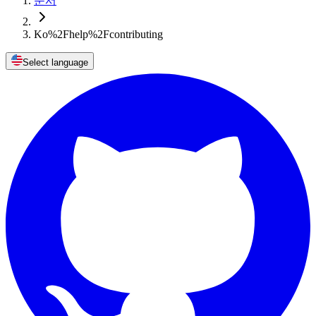
문서
Ko%2Fhelp%2Fcontributing
Select language