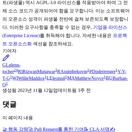
트(파생물) 역시 AGPL-3.0 라이선스를 적용받아야 하며 그 전
체 소스 코드가 공개되어야 함을 요구합니다. 이는 소프트웨어
의 오픈소스 성격이 파생물 전반에 걸쳐 보존되도록 보장합니
다. 이러한 요구사항을 충족할 수 없는 경우,
기업용 라이선스
(Enterprise License)
를 취득해야 합니다. 자세한 내용은
프로젝
트 오픈소스화
섹션을 참조하세요.
기여자
GL
glenn-
24
3
1
1
jocher
RI
RizwanMunawar
RA
raimbekovm
PD
pderrenger
Y-
Y-
1
1
1
1
T-G
WI
WillieMaddox
LE
leonnil
MA
MatthewNoyce
BU
Burhan-
1
Q
생성됨
2023년 11월 12일
업데이트됨
3주 전
댓글
이 페이지 내용
🤝 행동 강령
🚀 Pull Request를 통한 기여
📝 CLA 서명
✍️