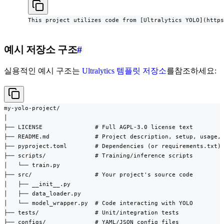
This project utilizes code from [Ultralytics YOLO](https
예시 저장소 구조
#
실용적인 예시 구조는
Ultralytics 템플릿 저장소
를참조하세요:
my-yolo-project/

│

├── LICENSE               # Full AGPL-3.0 license text

├── README.md             # Project description, setup, usage, 
├── pyproject.toml        # Dependencies (or requirements.txt)

├── scripts/              # Training/inference scripts

│   └── train.py

├── src/                  # Your project's source code

│   ├── __init__.py

│   ├── data_loader.py

│   └── model_wrapper.py  # Code interacting with YOLO

├── tests/                # Unit/integration tests

├── configs/              # YAML/JSON config files
