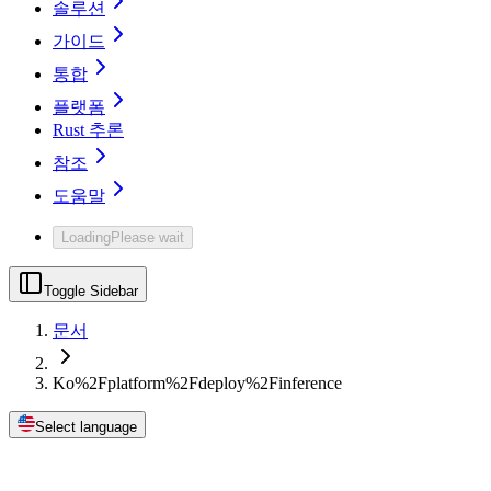
솔루션
가이드
통합
플랫폼
Rust 추론
참조
도움말
Loading
Please wait
Toggle Sidebar
문서
Ko%2Fplatform%2Fdeploy%2Finference
Select language