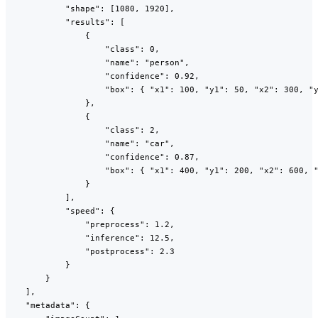
            "shape": [1080, 1920],

            "results": [

                {

                    "class": 0,

                    "name": "person",

                    "confidence": 0.92,

                    "box": { "x1": 100, "y1": 50, "x2": 300, "y
                },

                {

                    "class": 2,

                    "name": "car",

                    "confidence": 0.87,

                    "box": { "x1": 400, "y1": 200, "x2": 600, "
                }

            ],

            "speed": {

                "preprocess": 1.2,

                "inference": 12.5,

                "postprocess": 2.3

            }

        }

    ],

    "metadata": {
