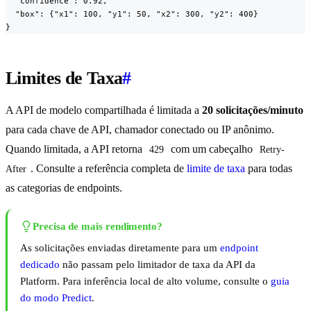
  "confidence": 0.92,

  "box": {"x1": 100, "y1": 50, "x2": 300, "y2": 400}

}
Limites de Taxa
#
A API de modelo compartilhada é limitada a
20 solicitações/minuto
para cada chave de API, chamador conectado ou IP anônimo.
Quando limitada, a API retorna
com um cabeçalho
429
Retry-
. Consulte a referência completa de
limite de taxa
para todas
After
as categorias de endpoints.
Precisa de mais rendimento?
As solicitações enviadas diretamente para um
endpoint
dedicado
não passam pelo limitador de taxa da API da
Platform. Para inferência local de alto volume, consulte o
guia
do modo Predict
.