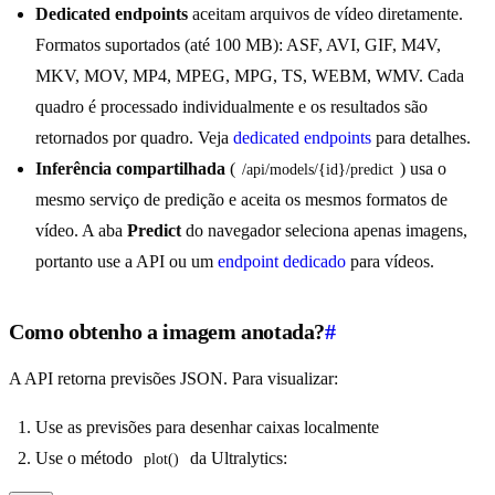
Dedicated endpoints
aceitam arquivos de vídeo diretamente.
Formatos suportados (até 100 MB): ASF, AVI, GIF, M4V,
MKV, MOV, MP4, MPEG, MPG, TS, WEBM, WMV. Cada
quadro é processado individualmente e os resultados são
retornados por quadro. Veja
dedicated endpoints
para detalhes.
Inferência compartilhada
(
) usa o
/api/models/{id}/predict
mesmo serviço de predição e aceita os mesmos formatos de
vídeo. A aba
Predict
do navegador seleciona apenas imagens,
portanto use a API ou um
endpoint dedicado
para vídeos.
Como obtenho a imagem anotada?
#
A API retorna previsões JSON. Para visualizar:
Use as previsões para desenhar caixas localmente
Use o método
da Ultralytics:
plot()