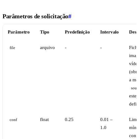
Parâmetros de solicitação
#
Parâmetro
Tipo
Predefinição
Intervalo
Desc
arquivo
-
-
Fiche
file
imag
víde
(obri
a me
sour
estej
defin
float
0.25
0.01 –
Limi
conf
1.0
míni
conf