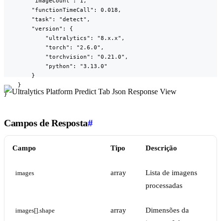
        "imageCount": 1,

        "functionTimeCall": 0.018,

        "task": "detect",

        "version": {

            "ultralytics": "8.x.x",

            "torch": "2.6.0",

            "torchvision": "0.21.0",

            "python": "3.13.0"

        }

    }

}
Campos de Resposta
#
Campo
Tipo
Descrição
array
Lista de imagens
images
processadas
array
Dimensões da
images[].shape