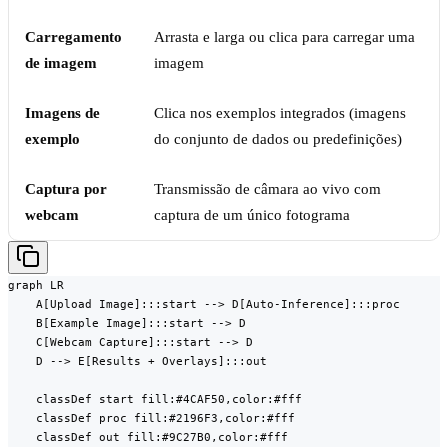
Carregamento
Arrasta e larga ou clica para carregar uma
de imagem
imagem
Imagens de
Clica nos exemplos integrados (imagens
exemplo
do conjunto de dados ou predefinições)
Captura por
Transmissão de câmara ao vivo com
webcam
captura de um único fotograma
graph LR

    A[Upload Image]:::start --> D[Auto-Inference]:::proc

    B[Example Image]:::start --> D

    C[Webcam Capture]:::start --> D

    D --> E[Results + Overlays]:::out

    classDef start fill:#4CAF50,color:#fff

    classDef proc fill:#2196F3,color:#fff

    classDef out fill:#9C27B0,color:#fff