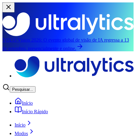
YOLO Vision 2026:
O evento global de visão de IA regressa a 13
de setembro, presencialmente e online.
Saltar para o conteúdo principal
Pesquisar...
Início
Início Rápido
Início
Modos