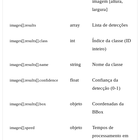
imagem [altura,
largura]
array
Lista de detecções
images[].results
int
Índice da classe (ID
images[].results[].class
inteiro)
string
Nome da classe
images[].results[].name
float
Confiança da
images[].results[].confidence
detecção (0-1)
objeto
Coordenadas da
images[].results[].box
BBox
objeto
Tempos de
images[].speed
processamento em