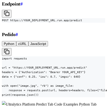
Endpoint
#
POST https://YOUR_DEPLOYMENT_URL.run.app/predict
Pedido
#
Python
cURL
JavaScript
import requests

url = "https://YOUR_DEPLOYMENT_URL.run.app/predict"

headers = {"Authorization": "Bearer YOUR_API_KEY"}

data = {"conf": 0.25, "iou": 0.7, "imgsz": 640}

with open("image.jpg", "rb") as image_file:

    response = requests.post(url, headers=headers, files={"file
print(response.json())