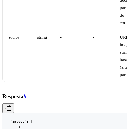
deci
para 
de
coor
string
-
-
URL 
source
imag
strin
base
(alte
para
Resposta
#
{

    "images": [

        {
