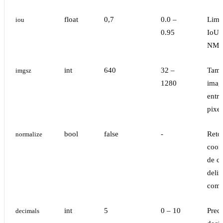
float
0,7
0.0 –
Limi
iou
0.95
IoU 
NMS
int
640
32 –
Tama
imgsz
1280
imag
entr
pixel
bool
false
-
Reto
normalize
coor
de c
deli
como
int
5
0 – 10
Prec
decimals