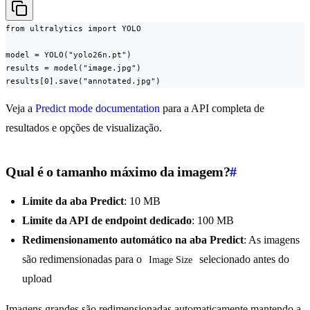
from ultralytics import YOLO

model = YOLO("yolo26n.pt")

results = model("image.jpg")

results[0].save("annotated.jpg")
Veja a
Predict mode documentation
para a API completa de
resultados e opções de visualização.
Qual é o tamanho máximo da imagem?
#
Limite da aba Predict
: 10 MB
Limite da API de endpoint dedicado
: 100 MB
Redimensionamento automático na aba Predict
: As imagens
são redimensionadas para o
selecionado antes do
Image Size
upload
Imagens grandes são redimensionadas automaticamente mantendo a