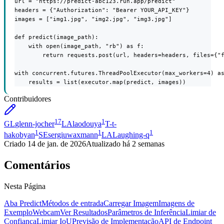
url = "https://predict-abc123.run.app/predict"

headers = {"Authorization": "Bearer YOUR_API_KEY"}

images = ["img1.jpg", "img2.jpg", "img3.jpg"]

def predict(image_path):

    with open(image_path, "rb") as f:

        return requests.post(url, headers=headers, files={"f
with concurrent.futures.ThreadPoolExecutor(max_workers=4) as
    results = list(executor.map(predict, images))
Contribuidores
17
1
GL
glenn-jocher
LA
laodouya
T-
t-
1
1
1
hakobyan
SE
sergiuwaxmann
LA
Laughing-q
Criado
14 de jan. de 2026
Atualizado
há 2 semanas
Comentários
Nesta Página
Aba Predict
Métodos de entrada
Carregar Imagem
Imagens de
Exemplo
Webcam
Ver Resultados
Parâmetros de Inferência
Limiar de
Confiança
Limiar IoU
Previsão de Implementação
API de Endpoint