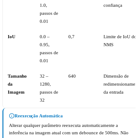
1.0,
confiança
passos de
0.01
IoU
0.0 –
0,7
Limite de IoU do
0.95,
NMS
passos de
0.01
Tamanho
32 –
640
Dimensão de
da
1280,
redimensionamen
Imagem
passos de
da entrada
32
Reexecução Automática
Alterar qualquer parâmetro reexecuta automaticamente a
inferência na imagem atual com um debounce de 500ms. Não