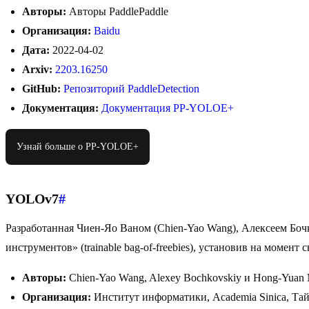
Авторы:
Авторы PaddlePaddle
Организация:
Baidu
Дата:
2022-04-02
Arxiv:
2203.16250
GitHub:
Репозиторий PaddleDetection
Документация:
Документация PP-YOLOE+
Узнай больше о PP-YOLOE+
YOLOv7
#
Разработанная Чиен-Яо Ваном (Chien-Yao Wang), Алексеем Бо
инструментов» (trainable bag-of-freebies), установив на момен
Авторы:
Chien-Yao Wang, Alexey Bochkovskiy и Hong-Yuan 
Организация:
Институт информатики, Academia Sinica, Та