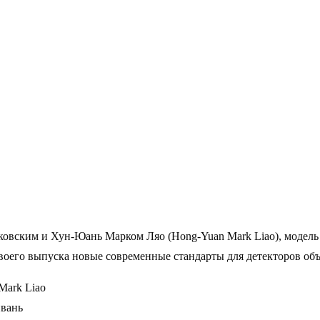
чковским и Хун-Юань Марком Ляо (Hong-Yuan Mark Liao), моде
т своего выпуска новые современные стандарты для детекторов об
Mark Liao
йвань