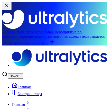
YOLO Vision 2026:
Глобальное мероприятие по
видеонаступлению искусственного интеллекта возвращается
13 сентября, очно и онлайн.
Перейти к основному содержимому
Поиск...
Главная
Быстрый старт
Главная