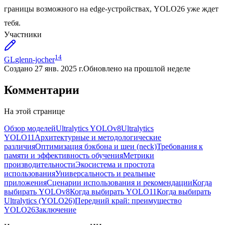
границы возможного на edge-устройствах, YOLO26 уже ждет
тебя.
Участники
14
GL
glenn-jocher
Создано
27 янв. 2025 г.
Обновлено
на прошлой неделе
Комментарии
На этой странице
Обзор моделей
Ultralytics YOLOv8
Ultralytics
YOLO11
Архитектурные и методологические
различия
Оптимизация бэкбона и шеи (neck)
Требования к
памяти и эффективность обучения
Метрики
производительности
Экосистема и простота
использования
Универсальность и реальные
приложения
Сценарии использования и рекомендации
Когда
выбирать YOLOv8
Когда выбирать YOLO11
Когда выбирать
Ultralytics (YOLO26)
Передний край: преимущество
YOLO26
Заключение