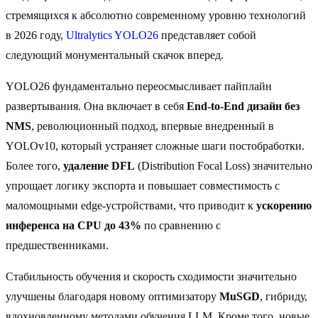
стремящихся к абсолютно современному уровню технологий
в 2026 году,
Ultralytics YOLO26
представляет собой
следующий монументальный скачок вперед.
YOLO26 фундаментально переосмысливает пайплайн
развертывания. Она включает в себя
End-to-End дизайн без
NMS
, революционный подход, впервые внедренный в
YOLOv10, который устраняет сложные шаги постобработки.
Более того,
удаление DFL
(Distribution Focal Loss) значительно
упрощает логику экспорта и повышает совместимость с
маломощными edge-устройствами, что приводит к
ускорению
инференса на CPU до 43%
по сравнению с
предшественниками.
Стабильность обучения и скорость сходимости значительно
улучшены благодаря новому оптимизатору
MuSGD
, гибриду,
вдохновленному методами обучения LLM. Кроме того, новые