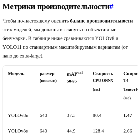
Метрики производительности
#
Чтобы по-настоящему оценить
баланс производительности
этих моделей, мы должны взглянуть на объективные
бенчмарки. В таблице ниже сравниваются YOLOv8 и
YOLO11 по стандартным масштабируемым вариантам (от
nano до extra-large).
val
Модель
размер
Скорость
Скорос
mAP
(пиксели)
CPU ONNX
T4
50-95
(мс)
TensorR
(мс)
YOLOv8n
640
37.3
80.4
1.47
YOLOv8s
640
44.9
128.4
2.66