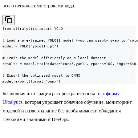
всего несколькими строками кода.
from ultralytics import YOLO

# Load a pre-trained YOLO11 model (you can simply swap to "yolo
model = YOLO("yolo11n.pt")

# Train the model efficiently on a local dataset

results = model.train(data="coco8.yaml", epochs=100, imgsz=640,
# Export the optimized model to ONNX

model.export(format="onnx")
Бесшовная интеграция распространяется на
платформу
Ultralytics
, которая упрощает облачное обучение, мониторинг
моделей и развертывание без необходимости обладания
глубокими знаниями в DevOps.