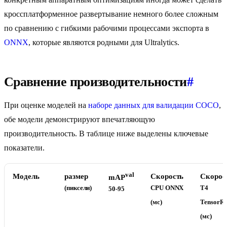
кроссплатформенное развертывание немного более сложным
по сравнению с гибкими рабочими процессами экспорта в
ONNX
, которые являются родными для Ultralytics.
Сравнение производительности
#
При оценке моделей на
наборе данных для валидации COCO
,
обе модели демонстрируют впечатляющую
производительность. В таблице ниже выделены ключевые
показатели.
val
Модель
размер
Скорость
Скорос
mAP
(пиксели)
CPU ONNX
T4
50-95
(мс)
TensorR
(мс)