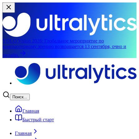
YOLO Vision 2026:
Глобальное мероприятие по
компьютерному зрению возвращается 13 сентября, очно и
онлайн.
Перейти к основному содержимому
Поиск...
Главная
Быстрый старт
Главная