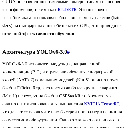
CUDA по сравнению с тяжелыми альтернативами на основе
трансформеров, такими как
RT-DETR
. Это позволяет
разработчикам использовать большие размеры пакетов (batch
sizes) на стандартных потребительских GPU, что приводит к
отличной
эффективности обучения
.
Архитектура YOLOv6-3.0
#
YOLOv6-3.0 использует модуль двунаправленной
конкатенации (BiC) и стратегию обучения с поддержкой
якорей (AAT). Для меньших моделей (N и S) он использует
бэкбон EfficientRep, в то время как более крупные варианты
(M и L) переходят на бэкбон CSPStackRep. Архитектура
сильно оптимизирована для выполнения
NVIDIA TensorRT
,
что делает ее исключительно быстрой при развертывании на
совместимом оборудовании. Однако эта жесткая привязка к
конкретным аппаратным оптимизациям иногда может сделать