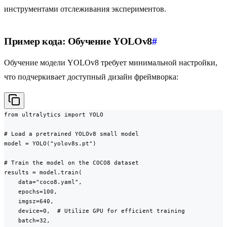
инструментами отслеживания экспериментов.
Пример кода: Обучение YOLOv8
#
Обучение модели YOLOv8 требует минимальной настройки,
что подчеркивает доступный дизайн фреймворка:
from ultralytics import YOLO

# Load a pretrained YOLOv8 small model

model = YOLO("yolov8s.pt")

# Train the model on the COCO8 dataset

results = model.train(

    data="coco8.yaml",

    epochs=100,

    imgsz=640,

    device=0,  # Utilize GPU for efficient training

    batch=32,
