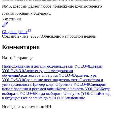
NMS, который делает любое приложение компьютерного
зрения готовым к будущему.
Участники
13
GL
glenn-jocher
Создано
27 янв. 2025 г.
Обновлено
на прошлой неделе
Комментарии
На этой странице
Происхождение и детали моделей
Детали YOLOv8
Детали
YOLOv6-3.0
Архитектура и методологии
обучения
Архитектура Ultralytics YOLOv8
Архитектура
YOLOv6-3.0
Сравнение производительности
Экосистема и
универсальность
Пример кода: Обучение YOLOv8
Сценарии
использования и рекомендации
Когда выбирать YOLOv8
Когда
выбирать YOLOv6
Когда выбирать Ultralytics (YOLO26)
Взгляд
в будущее: Обновление до YOLO26
Заключение
Исследовать с помощью ИИ