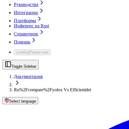
Руководства
Интеграции
Платформа
Инференс на Rust
Справочник
Помощь
Loading
Please wait
Toggle Sidebar
Документация
Ru%2Fcompare%2Fyolox Vs Efficientdet
Select language