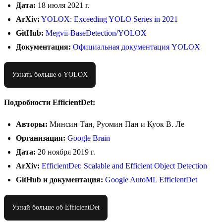
Дата:
18 июля 2021 г.
ArXiv:
YOLOX: Exceeding YOLO Series in 2021
GitHub:
Megvii-BaseDetection/YOLOX
Документация:
Официальная документация YOLOX
Узнать больше о YOLOX
Подробности EfficientDet:
Авторы:
Минсин Тан, Руомин Пан и Куок В. Ле
Организация:
Google Brain
Дата:
20 ноября 2019 г.
ArXiv:
EfficientDet: Scalable and Efficient Object Detection
GitHub и документация:
Google AutoML EfficientDet
Узнай больше об EfficientDet