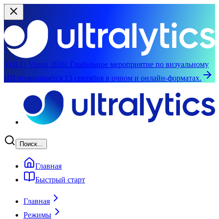
YOLO Vision 2026:
Глобальное мероприятие по визуальному
ИИ возвращается 13 сентября в очном и онлайн-форматах.
Перейти к основному содержимому
Поиск...
Главная
Быстрый старт
Главная
Режимы