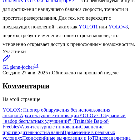
Ultralytics YOLO26 на платформе
— это рекомендуемый путь
для достижения наилучшего баланса скорости, точности и
простоты развертывания. Для тех, кто переходит с
предыдущих поколений, таких как
YOLO11
или
YOLOv8
,
переход требует изменения только строки модели, что
мгновенно открывает доступ к превосходным возможностям.
Участники
14
GL
glenn-jocher
Создано
27 янв. 2025 г.
Обновлено
на прошлой неделе
Комментарии
На этой странице
YOLOX: Пионер обнаружения без использования
анкоров
Архитектурные инновации
YOLOv7: Обучаемый
"набор бесплатных улучшений" (Trainable Bag-of-
Freebies)
Архитектурные инновации
Сравнение
производительности
Анализ
Применение в реальных
условиях
Периферийные вычисления и IoT
Видеоаналитика