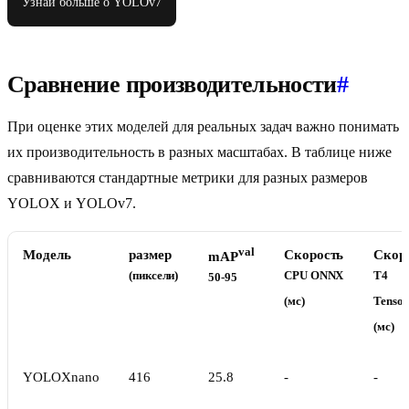
Узнай больше о YOLOv7
Сравнение производительности
#
При оценке этих моделей для реальных задач важно понимать
их производительность в разных масштабах. В таблице ниже
сравниваются стандартные метрики для разных размеров
YOLOX и YOLOv7.
val
Модель
размер
Скорость
Скор
mAP
(пиксели)
CPU ONNX
T4
50-95
(мс)
Tenso
(мс)
YOLOXnano
416
25.8
-
-