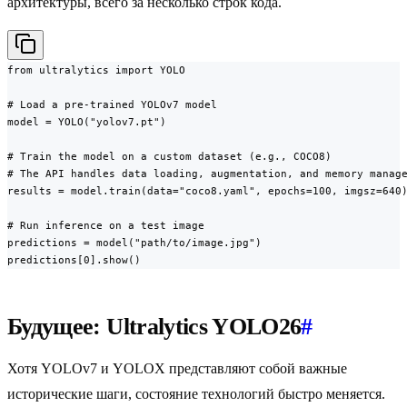
архитектуры, всего за несколько строк кода.
from ultralytics import YOLO

# Load a pre-trained YOLOv7 model

model = YOLO("yolov7.pt")

# Train the model on a custom dataset (e.g., COCO8)

# The API handles data loading, augmentation, and memory manage
results = model.train(data="coco8.yaml", epochs=100, imgsz=640)
# Run inference on a test image

predictions = model("path/to/image.jpg")

predictions[0].show()
Будущее: Ultralytics YOLO26
#
Хотя YOLOv7 и YOLOX представляют собой важные
исторические шаги, состояние технологий быстро меняется.