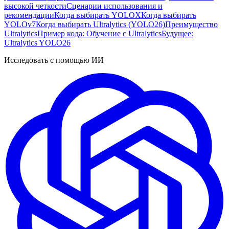
высокой четкости
Сценарии использования и
рекомендации
Когда выбирать YOLOX
Когда выбирать
YOLOv7
Когда выбирать Ultralytics (YOLO26)
Преимущество
Ultralytics
Пример кода: Обучение с Ultralytics
Будущее:
Ultralytics YOLO26
Исследовать с помощью ИИ