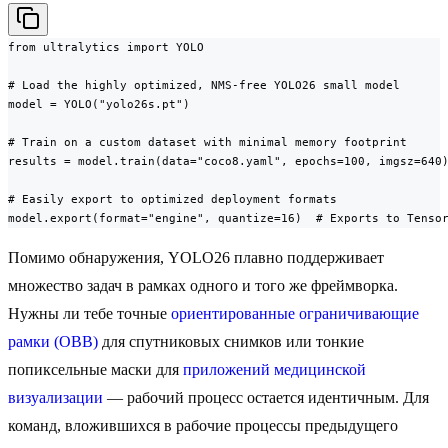
from ultralytics import YOLO

# Load the highly optimized, NMS-free YOLO26 small model

model = YOLO("yolo26s.pt")

# Train on a custom dataset with minimal memory footprint

results = model.train(data="coco8.yaml", epochs=100, imgsz=640)
# Easily export to optimized deployment formats

model.export(format="engine", quantize=16)  # Exports to Tenso
Помимо обнаружения, YOLO26 плавно поддерживает
множество задач в рамках одного и того же фреймворка.
Нужны ли тебе точные
ориентированные ограничивающие
рамки (OBB)
для спутниковых снимков или тонкие
попиксельные маски для
приложений медицинской
визуализации
— рабочий процесс остается идентичным. Для
команд, вложившихся в рабочие процессы предыдущего