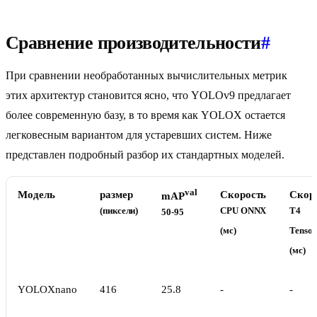
Сравнение производительности
#
При сравнении необработанных вычислительных метрик
этих архитектур становится ясно, что YOLOv9 предлагает
более современную базу, в то время как YOLOX остается
легковесным вариантом для устаревших систем. Ниже
представлен подробный разбор их стандартных моделей.
val
Модель
размер
Скорость
Скор
mAP
(пиксели)
CPU ONNX
T4
50-95
(мс)
Tenso
(мс)
YOLOXnano
416
25.8
-
-