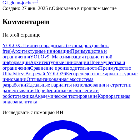
13
GL
glenn-jocher
Создано
27 янв. 2025 г.
Обновлено
в прошлом месяце
Комментарии
На этой странице
YOLOX: Пионер парадигмы без анкоров (anchor-
free)
Архитектурные инновации
Преимущества и
ограничения
YOLOv9: Максимизация градиентной
информации
Архитектурные инновации
Преимущества и
ограничения
Сравнение производительности
Преимущество
Ultralytics: Встречай YOLO26
Беспрецедентные архитектурные
инновации
Оптимизированная экосистема
разработки
Идеальные варианты использования и стратегии
развертывания
Периферийные вычисления и
робототехника
Академическое тестирование
Корпоративная
видеоаналитика
Исследовать с помощью ИИ