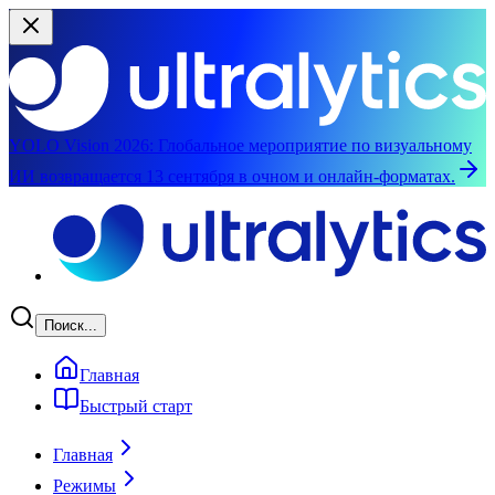
YOLO Vision 2026:
Глобальное мероприятие по визуальному
ИИ возвращается 13 сентября в очном и онлайн-форматах.
Перейти к основному содержимому
Поиск...
Главная
Быстрый старт
Главная
Режимы