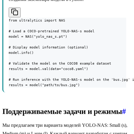
from ultralytics import NAS

# Load a COCO-pretrained YOLO-NAS-s model

model = NAS("yolo_nas_s.pt")

# Display model information (optional)

model.info()

# Validate the model on the COCO8 example dataset

results = model.val(data="coco8.yaml")

# Run inference with the YOLO-NAS-s model on the 'bus.jpg' i
results = model("path/to/bus.jpg")
Поддерживаемые задачи и режимы
#
Мы предлагаем три варианта моделей YOLO-NAS: Small (s),
Medium (m) и Large (l). Каждый вариант разработан с учетом