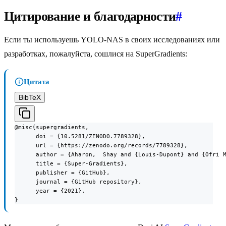
Цитирование и благодарности
#
Если ты используешь YOLO-NAS в своих исследованиях или
разработках, пожалуйста, сошлися на SuperGradients:
Цитата
BibTeX
@misc{supergradients,

      doi = {10.5281/ZENODO.7789328},

      url = {https://zenodo.org/records/7789328},

      author = {Aharon,  Shay and {Louis-Dupont} and {Ofri M
      title = {Super-Gradients},

      publisher = {GitHub},

      journal = {GitHub repository},

      year = {2021},

}