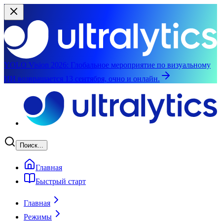
YOLO Vision 2026:
Глобальное мероприятие по визуальному
ИИ возвращается 13 сентября, очно и онлайн.
Перейти к основному содержимому
Поиск...
Главная
Быстрый старт
Главная
Режимы