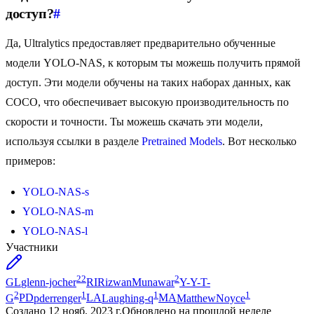
доступ?
#
Да, Ultralytics предоставляет предварительно обученные
модели YOLO-NAS, к которым ты можешь получить прямой
доступ. Эти модели обучены на таких наборах данных, как
COCO, что обеспечивает высокую производительность по
скорости и точности. Ты можешь скачать эти модели,
используя ссылки в разделе
Pretrained Models
. Вот несколько
примеров:
YOLO-NAS-s
YOLO-NAS-m
YOLO-NAS-l
Участники
22
2
GL
glenn-jocher
RI
RizwanMunawar
Y-
Y-T-
2
1
1
1
G
PD
pderrenger
LA
Laughing-q
MA
MatthewNoyce
Создано
12 нояб. 2023 г.
Обновлено
на прошлой неделе