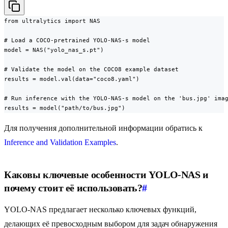
from ultralytics import NAS

# Load a COCO-pretrained YOLO-NAS-s model

model = NAS("yolo_nas_s.pt")

# Validate the model on the COCO8 example dataset

results = model.val(data="coco8.yaml")

# Run inference with the YOLO-NAS-s model on the 'bus.jpg' imag
results = model("path/to/bus.jpg")
Для получения дополнительной информации обратись к
Inference and Validation Examples
.
Каковы ключевые особенности YOLO-NAS и
почему стоит её использовать?
#
YOLO-NAS предлагает несколько ключевых функций,
делающих её превосходным выбором для задач обнаружения