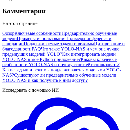
Комментарии
На этой странице
Обзор
Ключевые особенности
Предварительно обученные
модели
Примеры использования
Примеры инференса и
валидации
Поддерживаемые задачи и режимы
Цитирование и
благодарности
FAQ
Что такое YOLO-NAS и чем она лучше
предыдущих моделей YOLO?
Как интегрировать модели
YOLO-NAS в мое Python приложение?
Каковы ключевые
особенности YOLO-NAS и почему стоит её использовать?
Какие задачи и режимы поддерживаются моделями YOLO-
NAS?
Существуют ли предварительно обученные модели
YOLO-NAS и как получить к ним доступ?
Исследовать с помощью ИИ