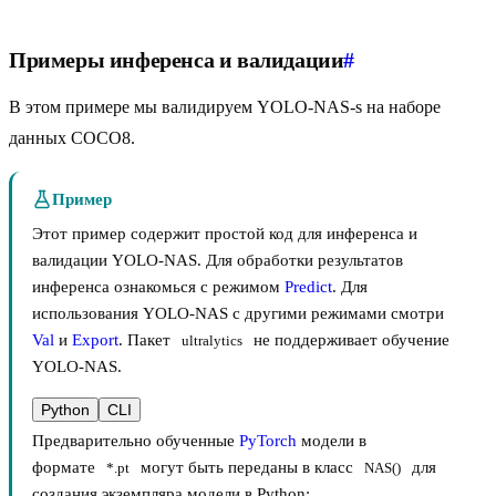
Примеры инференса и валидации
#
В этом примере мы валидируем YOLO-NAS-s на наборе
данных COCO8.
Пример
Этот пример содержит простой код для инференса и
валидации YOLO-NAS. Для обработки результатов
инференса ознакомься с режимом
Predict
. Для
использования YOLO-NAS с другими режимами смотри
Val
и
Export
. Пакет
не поддерживает обучение
ultralytics
YOLO-NAS.
Python
CLI
Предварительно обученные
PyTorch
модели в
формате
могут быть переданы в класс
для
*.pt
NAS()
создания экземпляра модели в Python: