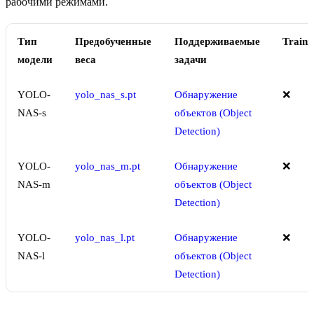
рабочими режимами.
Тип
Предобученные
Поддерживаемые
Traini
модели
веса
задачи
YOLO-
yolo_nas_s.pt
Обнаружение
❌
NAS-s
объектов (Object
Detection)
YOLO-
yolo_nas_m.pt
Обнаружение
❌
NAS-m
объектов (Object
Detection)
YOLO-
yolo_nas_l.pt
Обнаружение
❌
NAS-l
объектов (Object
Detection)