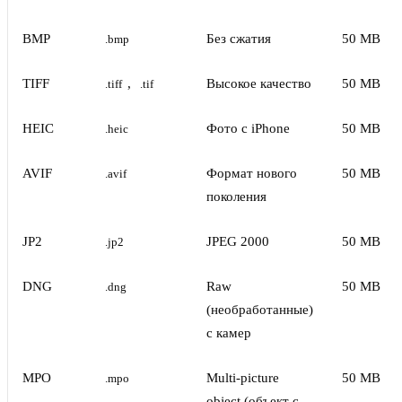
BMP
Без сжатия
50 MB
.bmp
TIFF
,
Высокое качество
50 MB
.tiff
.tif
HEIC
Фото с iPhone
50 MB
.heic
AVIF
Формат нового
50 MB
.avif
поколения
JP2
JPEG 2000
50 MB
.jp2
DNG
Raw
50 MB
.dng
(необработанные)
с камер
MPO
Multi-picture
50 MB
.mpo
object (объект с