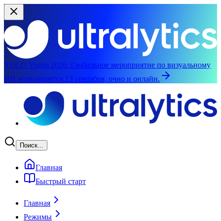
YOLO Vision 2026:
Глобальное мероприятие по визуальному
ИИ возвращается 13 сентября, очно и онлайн.
Перейти к основному содержимому
Поиск...
Главная
Быстрый старт
Главная
Режимы