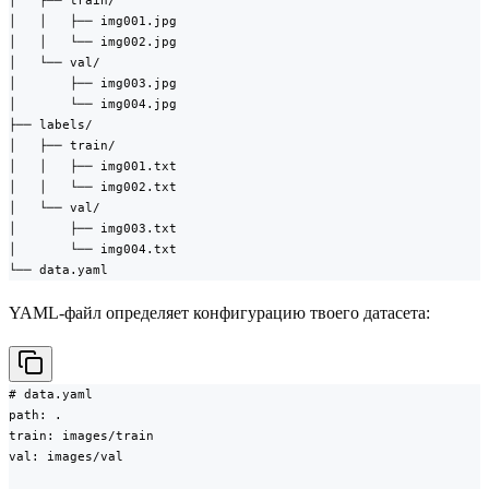
│   ├── train/

│   │   ├── img001.jpg

│   │   └── img002.jpg

│   └── val/

│       ├── img003.jpg

│       └── img004.jpg

├── labels/

│   ├── train/

│   │   ├── img001.txt

│   │   └── img002.txt

│   └── val/

│       ├── img003.txt

│       └── img004.txt

└── data.yaml
YAML-файл определяет конфигурацию твоего датасета:
# data.yaml

path: .

train: images/train

val: images/val
