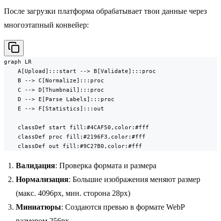
После загрузки платформа обрабатывает твои данные через
многоэтапный конвейер:
graph LR

    A[Upload]:::start --> B[Validate]:::proc

    B --> C[Normalize]:::proc

    C --> D[Thumbnail]:::proc

    D --> E[Parse Labels]:::proc

    E --> F[Statistics]:::out

    classDef start fill:#4CAF50,color:#fff

    classDef proc fill:#2196F3,color:#fff

    classDef out fill:#9C27B0,color:#fff
Валидация
: Проверка формата и размера
Нормализация
: Большие изображения меняют размер
(макс. 4096px, мин. сторона 28px)
Миниатюры
: Создаются превью в формате WebP
размером 256px