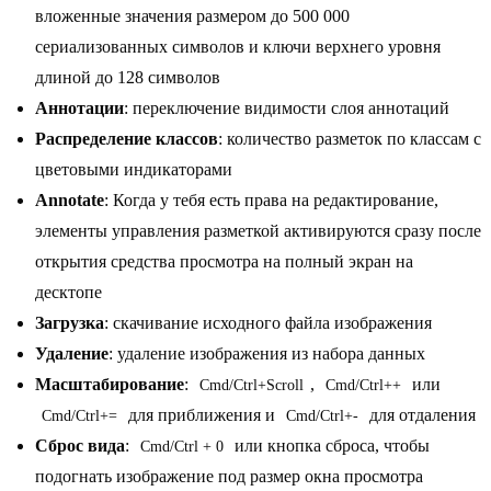
вложенные значения размером до 500 000
сериализованных символов и ключи верхнего уровня
длиной до 128 символов
Аннотации
: переключение видимости слоя аннотаций
Распределение классов
: количество разметок по классам с
цветовыми индикаторами
Annotate
: Когда у тебя есть права на редактирование,
элементы управления разметкой активируются сразу после
открытия средства просмотра на полный экран на
десктопе
Загрузка
: скачивание исходного файла изображения
Удаление
: удаление изображения из набора данных
Масштабирование
:
,
или
Cmd/Ctrl+Scroll
Cmd/Ctrl++
для приближения и
для отдаления
Cmd/Ctrl+=
Cmd/Ctrl+-
Сброс вида
:
или кнопка сброса, чтобы
Cmd/Ctrl + 0
подогнать изображение под размер окна просмотра