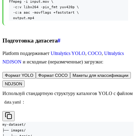
ffmpeg -i input.mov \

  -c:v libx264 -pix_fmt yuv420p \

  -c:a aac -movflags +faststart \

  output.mp4
Подготовка датасета
#
Platform поддерживает
Ultralytics YOLO
,
COCO
,
Ultralytics
NDJSON
и исходные (неразмеченные) загрузки:
Формат YOLO
Формат COCO
Макеты для классификации
NDJSON
Используй стандартную структуру каталогов YOLO с файлом
:
data.yaml
my-dataset/

├── images/
