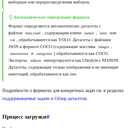
выборкам или перераспределения выборок.
Автоматическое определение формата
Формат определяется автоматически: датасеты с
файлом
, содержащим ключи
,
или
data.yaml
names
train
, обрабатываются как YOLO. Датасеты с файлами
val
JSON в формате COCO (содержащие массивы
,
images
и
) обрабатываются как COCO.
annotations
categories
Экспорты
импортируются как Ultralytics NDJSON.
.ndjson
Датасеты, содержащие только изображения и не имеющие
аннотаций, обрабатываются как raw.
Подробности о форматах для конкретных задач см. в разделах
поддерживаемые задачи
и
Обзор датасетов
.
Процесс загрузки
#