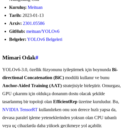
Kuruluş:
Meituan
Tarih:
2023-01-13
Arxiv:
2301.05586
GitHub:
meituan/YOLOv6
Belgeler:
YOLOv6 Belgeleri
Mimari Odak
#
YOLOv6-3.0, özellik füzyonunu iyileştirmek için boynunda
Bi-
directional Concatenation (BiC)
modülü kullanır ve bunu
Anchor-Aided Training (AAT)
stratejisiyle birleştirir. Omurgası,
GPU çıkarımı için oldukça donanım dostu olacak şekilde
tasarlanmış bir topoloji olan
EfficientRep
üzerine kuruludur. Bu,
NVIDIA TensorRT
kullanılırken onu son derece hızlı yapsa da,
devasa paralel işleme yeteneklerinden yoksun olan CPU tabanlı
veya uç cihazlarda daha yüksek gecikmeye yol açabilir.