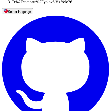
Tr%2Fcompare%2Fyolov6 Vs Yolo26
Select language