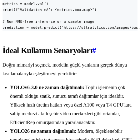
metrics = model.val()

print(f"Validation mAP: {metrics.box.map}")

# Run NMS-free inference on a sample image

prediction = model.predict("https://ultralytics.com/images/bus
İdeal Kullanım Senaryoları
#
Doğru mimariyi seçmek, modelin güçlü yanlarını gerçek dünya
kısıtlamalarıyla eşleştirmeyi gerektirir:
YOLOv6-3.0 ne zaman dağıtılmalı:
Toplu işlemenin çok
önemli olduğu statik, sunucu tarafı dağıtımlar için idealdir.
Yüksek hızlı üretim hatları veya özel A100 veya T4 GPU'lara
sahip merkezi akıllı şehir video merkezleri gibi ortamlar,
EfficientRep omurgasından yararlanacaktır.
YOLO26 ne zaman dağıtılmalı:
Modern, ölçeklenebilir
uygulamalar için tartışmasız bir seçimdir. %43 daha hızlı CPU