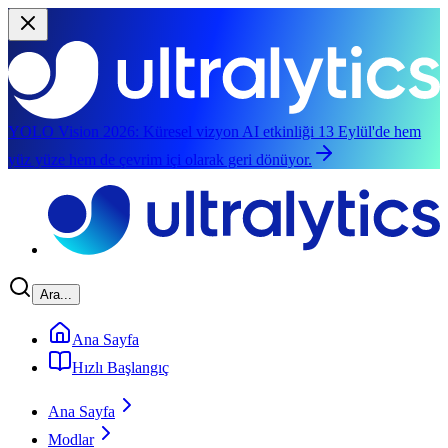
YOLO Vision 2026:
Küresel vizyon AI etkinliği 13 Eylül'de hem
yüz yüze hem de çevrim içi olarak geri dönüyor.
Ana içeriğe geç
Ara...
Ana Sayfa
Hızlı Başlangıç
Ana Sayfa
Modlar