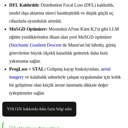
DFL Kaldırıldı:
Distribution Focal Loss (DFL) kaldırıldı,
model dışa aktarma süreci basitleştirildi ve düşük güçlü uç
cihazlarla uyumluluk artırıldı.
MuSGD Optimizer:
Moonshot AI'nın Kimi K2'si gibi LLM
eğitim yeniliklerinden ilham alan yeni MuSGD optimizer
(
Stochastic Gradient Descent
ile Muon'un bir hibriti), görüş
görevlerine büyük ölçekli kararlılık getirerek daha hızlı
yakınsama sağlar.
ProgLoss + STAL:
Gelişmiş kayıp fonksiyonları,
aerial
imagery
ve kalabalık sahnelerle çalışan uygulamalar için kritik
bir geliştirme olan küçük nesne tanımada dikkate değer
iyileştirmeler sağlar.
YOLO26 hakkında daha fazla bilgi edin