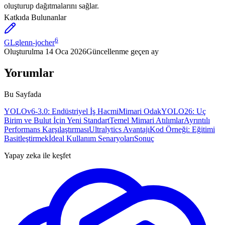
oluşturup dağıtmalarını sağlar.
Katkıda Bulunanlar
6
GL
glenn-jocher
Oluşturulma
14 Oca 2026
Güncellenme
geçen ay
Yorumlar
Bu Sayfada
YOLOv6-3.0: Endüstriyel İş Hacmi
Mimari Odak
YOLO26: Uç
Birim ve Bulut İçin Yeni Standart
Temel Mimari Atılımlar
Ayrıntılı
Performans Karşılaştırması
Ultralytics Avantajı
Kod Örneği: Eğitimi
Basitleştirmek
İdeal Kullanım Senaryoları
Sonuç
Yapay zeka ile keşfet