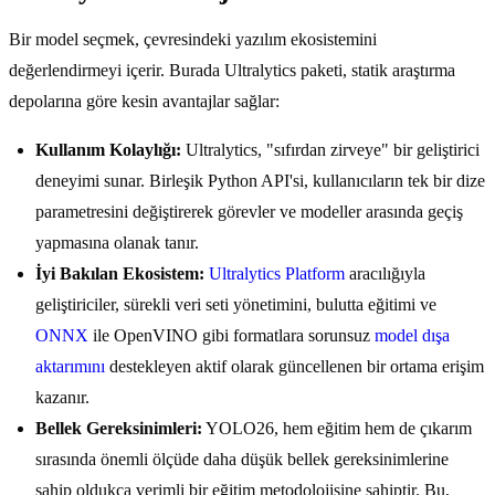
Bir model seçmek, çevresindeki yazılım ekosistemini
değerlendirmeyi içerir. Burada Ultralytics paketi, statik araştırma
depolarına göre kesin avantajlar sağlar:
Kullanım Kolaylığı:
Ultralytics, "sıfırdan zirveye" bir geliştirici
deneyimi sunar. Birleşik Python API'si, kullanıcıların tek bir dize
parametresini değiştirerek görevler ve modeller arasında geçiş
yapmasına olanak tanır.
İyi Bakılan Ekosistem:
Ultralytics Platform
aracılığıyla
geliştiriciler, sürekli veri seti yönetimini, bulutta eğitimi ve
ONNX
ile OpenVINO gibi formatlara sorunsuz
model dışa
aktarımını
destekleyen aktif olarak güncellenen bir ortama erişim
kazanır.
Bellek Gereksinimleri:
YOLO26, hem eğitim hem de çıkarım
sırasında önemli ölçüde daha düşük bellek gereksinimlerine
sahip oldukça verimli bir eğitim metodolojisine sahiptir. Bu,