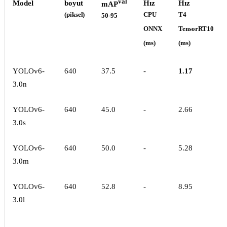
val
Model
boyut
Hız
Hız
mAP
(piksel)
CPU
T4
50-95
ONNX
TensorRT10
(ms)
(ms)
YOLOv6-
640
37.5
-
1.17
3.0n
YOLOv6-
640
45.0
-
2.66
3.0s
YOLOv6-
640
50.0
-
5.28
3.0m
YOLOv6-
640
52.8
-
8.95
3.0l