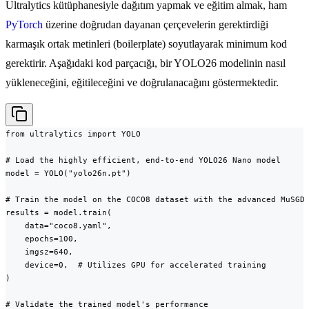
Ultralytics kütüphanesiyle dağıtım yapmak ve eğitim almak, ham
PyTorch
üzerine doğrudan dayanan çerçevelerin gerektirdiği
karmaşık ortak metinleri (boilerplate) soyutlayarak minimum kod
gerektirir. Aşağıdaki kod parçacığı, bir YOLO26 modelinin nasıl
yükleneceğini, eğitileceğini ve doğrulanacağını göstermektedir.
from ultralytics import YOLO

# Load the highly efficient, end-to-end YOLO26 Nano model

model = YOLO("yolo26n.pt")

# Train the model on the COCO8 dataset with the advanced MuSGD 
results = model.train(

    data="coco8.yaml",

    epochs=100,

    imgsz=640,

    device=0,  # Utilizes GPU for accelerated training

)

# Validate the trained model's performance
