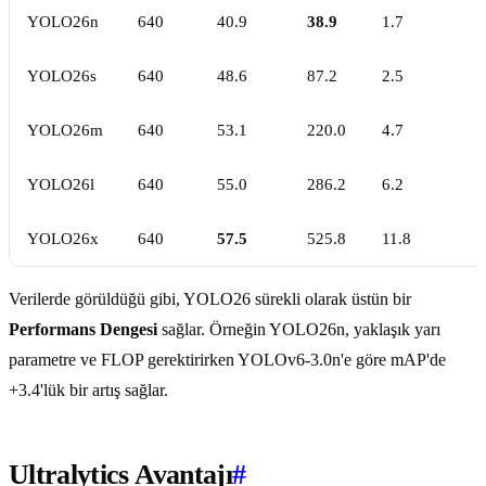
YOLO26n
640
40.9
38.9
1.7
YOLO26s
640
48.6
87.2
2.5
YOLO26m
640
53.1
220.0
4.7
YOLO26l
640
55.0
286.2
6.2
YOLO26x
640
57.5
525.8
11.8
Verilerde görüldüğü gibi, YOLO26 sürekli olarak üstün bir
Performans Dengesi
sağlar. Örneğin YOLO26n, yaklaşık yarı
parametre ve FLOP gerektirirken YOLOv6-3.0n'e göre mAP'de
+3.4'lük bir artış sağlar.
Ultralytics Avantajı
#