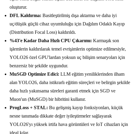
oluşturur.
DFL Kaldırma:
Basitleştirilmiş dışa aktarma ve daha iyi
uç/düşük güçlü cihaz uyumluluğu için Dağılım Odaklı Kayıp
(Distribution Focal Loss) kaldırıldı.
%43'e Kadar Daha Hızlı CPU Çıkarımı:
Karmaşık son
işlemlerin kaldırılarak temel evrişimlerin optimize edilmesiyle,
YOLO26 özel GPU'lardan yoksun uç bilişim senaryoları için
benzersiz bir şekilde uygundur.
MuSGD Optimize Edici:
LLM eğitim yeniliklerinden ilham
alan YOLO26, daha istikrarlı eğitim süreçleri ve belirgin şekilde
daha hızlı yakınsama süreleri garanti etmek için SGD ve
Muon'un (MuSGD) bir hibritini kullanır.
ProgLoss + STAL:
Bu gelişmiş kayıp fonksiyonları, küçük
nesne tanımada dikkate değer iyileştirmeler sağlayarak
YOLO26'yı yüksek irtifa hava görüntüleri ve IoT cihazları için
ideal kılar.