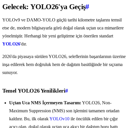
Gelecek: YOLO26'ya Geçiş
#
YOLOv9 ve DAMO-YOLO güçlü tarihi kilometre taşlarını temsil
etse de, modern bilgisayarla görü doğal olarak uçtan uca mimarilere
yönelmiştir. Herhangi bir yeni geliştirme için önerilen standart
YOLO26
'dır.
2026'da piyasaya sürülen YOLO26, seleflerinin başarılarının üzerine
inşa edilerek hem doğruluk hem de dağıtım basitliğinde bir sıçrama
sunuyor.
Temel YOLO26 Yenilikleri
#
Uçtan Uca NMS İçermeyen Tasarım:
YOLO26, Non-
Maximum Suppression (NMS) son işlemini tamamen ortadan
kaldırır. Bu, ilk olarak
YOLOv10
ile öncülük edilen bir çığır
açıcı olan, doğal olarak uçtan uca akıcı bir dağıtım boru hattı