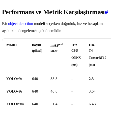
Performans ve Metrik Karşılaştırması
#
Bir
object detection
modeli seçerken doğruluk, hız ve hesaplama
ayak izini dengelemek çok önemlidir.
val
Model
boyut
Hız
Hız
mAP
(piksel)
CPU
T4
50-95
ONNX
TensorRT10
(ms)
(ms)
YOLOv9t
640
38.3
-
2.3
YOLOv9s
640
46.8
-
3.54
YOLOv9m
640
51.4
-
6.43