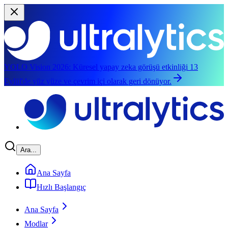
YOLO Vision 2026:
Küresel yapay zeka görüşü etkinliği 13
Eylül'de yüz yüze ve çevrim içi olarak geri dönüyor.
Ana içeriğe geç
Ara...
Ana Sayfa
Hızlı Başlangıç
Ana Sayfa
Modlar