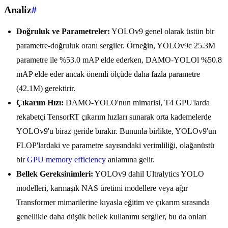
Analiz
#
Doğruluk ve Parametreler:
YOLOv9 genel olarak üstün bir
parametre-doğruluk oranı sergiler. Örneğin, YOLOv9c 25.3M
parametre ile %53.0 mAP elde ederken, DAMO-YOLOl %50.8
mAP elde eder ancak önemli ölçüde daha fazla parametre
(42.1M) gerektirir.
Çıkarım Hızı:
DAMO-YOLO'nun mimarisi, T4 GPU'larda
rekabetçi TensorRT çıkarım hızları sunarak orta kademelerde
YOLOv9'u biraz geride bırakır. Bununla birlikte, YOLOv9'un
FLOP'lardaki ve parametre sayısındaki verimliliği, olağanüstü
bir
GPU memory efficiency
anlamına gelir.
Bellek Gereksinimleri:
YOLOv9 dahil Ultralytics YOLO
modelleri, karmaşık NAS üretimi modellere veya ağır
Transformer mimarilerine kıyasla eğitim ve çıkarım sırasında
genellikle daha düşük bellek kullanımı sergiler, bu da onları