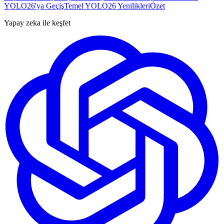
YOLO26'ya Geçiş
Temel YOLO26 Yenilikleri
Özet
Yapay zeka ile keşfet