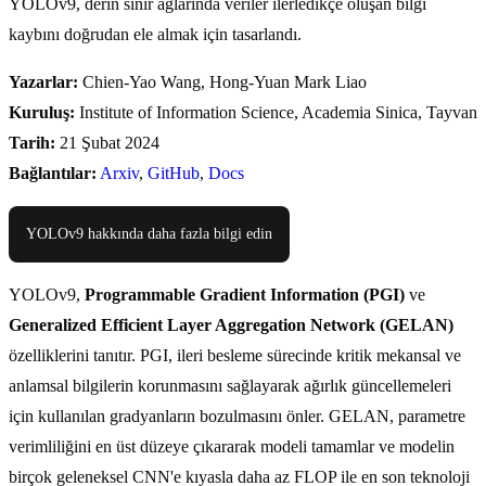
YOLOv9, derin sinir ağlarında veriler ilerledikçe oluşan bilgi
kaybını doğrudan ele almak için tasarlandı.
Yazarlar:
Chien-Yao Wang, Hong-Yuan Mark Liao
Kuruluş:
Institute of Information Science, Academia Sinica, Tayvan
Tarih:
21 Şubat 2024
Bağlantılar:
Arxiv
,
GitHub
,
Docs
YOLOv9 hakkında daha fazla bilgi edin
YOLOv9,
Programmable Gradient Information (PGI)
ve
Generalized Efficient Layer Aggregation Network (GELAN)
özelliklerini tanıtır. PGI, ileri besleme sürecinde kritik mekansal ve
anlamsal bilgilerin korunmasını sağlayarak ağırlık güncellemeleri
için kullanılan gradyanların bozulmasını önler. GELAN, parametre
verimliliğini en üst düzeye çıkararak modeli tamamlar ve modelin
birçok geleneksel CNN'e kıyasla daha az FLOP ile en son teknoloji