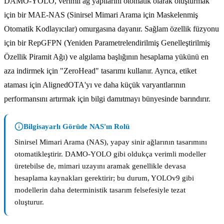
DAMO-YOLO, verimli ağ yapılarını otomatik olarak oluşturmak
için bir MAE-NAS (Sinirsel Mimari Arama için Maskelenmiş
Otomatik Kodlayıcılar) omurgasına dayanır. Sağlam özellik füzyonu
için bir RepGFPN (Yeniden Parametrelendirilmiş Genelleştirilmiş
Özellik Piramit Ağı) ve algılama başlığının hesaplama yükünü en
aza indirmek için "ZeroHead" tasarımı kullanır. Ayrıca, etiket
ataması için AlignedOTA'yı ve daha küçük varyantlarının
performansını artırmak için bilgi damıtmayı bünyesinde barındırır.
Bilgisayarlı Görüde NAS'ın Rolü
Sinirsel Mimari Arama (NAS), yapay sinir ağlarının tasarımını
otomatikleştirir. DAMO-YOLO gibi oldukça verimli modeller
üretebilse de, mimari uzayını aramak genellikle devasa
hesaplama kaynakları gerektirir; bu durum, YOLOv9 gibi
modellerin daha deterministik tasarım felsefesiyle tezat
oluşturur.