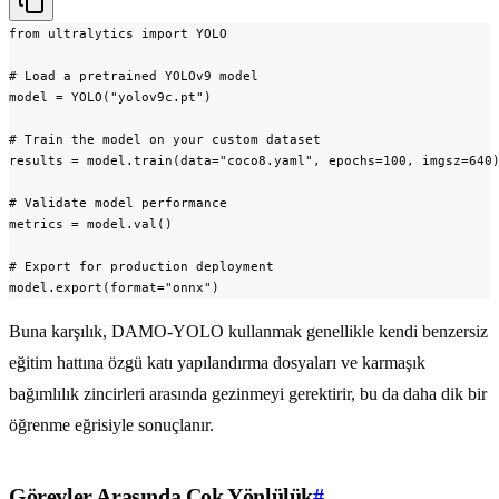
from ultralytics import YOLO

# Load a pretrained YOLOv9 model

model = YOLO("yolov9c.pt")

# Train the model on your custom dataset

results = model.train(data="coco8.yaml", epochs=100, imgsz=640)
# Validate model performance

metrics = model.val()

# Export for production deployment

model.export(format="onnx")
Buna karşılık, DAMO-YOLO kullanmak genellikle kendi benzersiz
eğitim hattına özgü katı yapılandırma dosyaları ve karmaşık
bağımlılık zincirleri arasında gezinmeyi gerektirir, bu da daha dik bir
öğrenme eğrisiyle sonuçlanır.
Görevler Arasında Çok Yönlülük
#