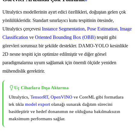
Ultralytics modellerinin ayırt edici özellikleri, doğuştan gelen çok
yönlülükleridir. Standart sınırlayıcı kutu tespitinin ötesinde,
Ultralytics çerçevesi
Instance Segmentation
,
Pose Estimation
,
Image
Classification
ve
Oriented Bounding Box (OBB)
tespiti gibi
görevleri sorunsuz bir şekilde destekler. DAMO-YOLO kesinlikle
2D nesne tespiti için optimize edilmiştir ve diğer görsel
paradigmalarına uyum sağlamak için önemli ölçüde yeniden
mühendislik gerektirir.
Uç Cihazlara Dışa Aktarma
Ultralytics,
TensorRT
,
OpenVINO
ve CoreML gibi formatlara
tek tıkla
model export
olanağı sunarak dağıtım sürecini
basitleştirir ve hedef donanımın ne olduğuna bakılmaksızın
maksimum performans sağlar.