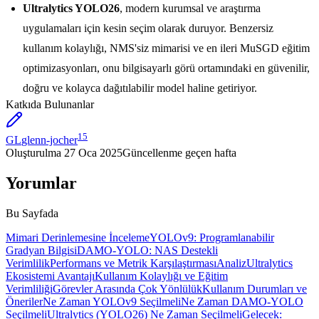
Ultralytics YOLO26
, modern kurumsal ve araştırma
uygulamaları için kesin seçim olarak duruyor. Benzersiz
kullanım kolaylığı, NMS'siz mimarisi ve en ileri MuSGD eğitim
optimizasyonları, onu bilgisayarlı görü ortamındaki en güvenilir,
doğru ve kolayca dağıtılabilir model haline getiriyor.
Katkıda Bulunanlar
15
GL
glenn-jocher
Oluşturulma
27 Oca 2025
Güncellenme
geçen hafta
Yorumlar
Bu Sayfada
Mimari Derinlemesine İnceleme
YOLOv9: Programlanabilir
Gradyan Bilgisi
DAMO-YOLO: NAS Destekli
Verimlilik
Performans ve Metrik Karşılaştırması
Analiz
Ultralytics
Ekosistemi Avantajı
Kullanım Kolaylığı ve Eğitim
Verimliliği
Görevler Arasında Çok Yönlülük
Kullanım Durumları ve
Öneriler
Ne Zaman YOLOv9 Seçilmeli
Ne Zaman DAMO-YOLO
Seçilmeli
Ultralytics (YOLO26) Ne Zaman Seçilmeli
Gelecek: