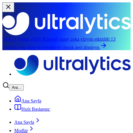
YOLO Vision 2026:
Küresel yapay zeka vizyon etkinliği 13
Eylül'de yüz yüze ve çevrim içi olarak geri dönüyor.
Ana içeriğe atla
Ara...
Ana Sayfa
Hızlı Başlangıç
Ana Sayfa
Modlar