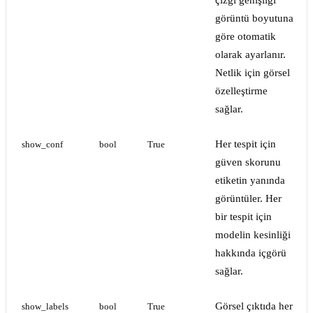
çizgi genişliği
görüntü boyutuna
göre otomatik
olarak ayarlanır.
Netlik için görsel
özelleştirme
sağlar.
Her tespit için
show_conf
bool
True
güven skorunu
etiketin yanında
görüntüler. Her
bir tespit için
modelin kesinliği
hakkında içgörü
sağlar.
Görsel çıktıda her
show_labels
bool
True