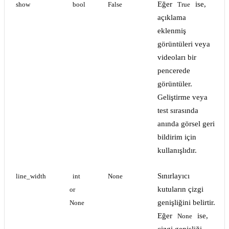
Eğer
ise,
show
bool
False
True
açıklama
eklenmiş
görüntüleri veya
videoları bir
pencerede
görüntüler.
Geliştirme veya
test sırasında
anında görsel geri
bildirim için
kullanışlıdır.
Sınırlayıcı
line_width
int 
None
kutuların çizgi
or 
genişliğini belirtir.
None
Eğer
ise,
None