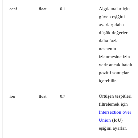
Algılamalar için
conf
float
0.1
güven eşiğini
ayarlar; daha
düşük değerler
daha fazla
nesnenin
izlenmesine izin
verir ancak hatalı
pozitif sonuçlar
içerebilir.
Örtüşen tespitleri
iou
float
0.7
filtrelemek için
Intersection over
Union
(IoU)
eşiğini ayarlar.