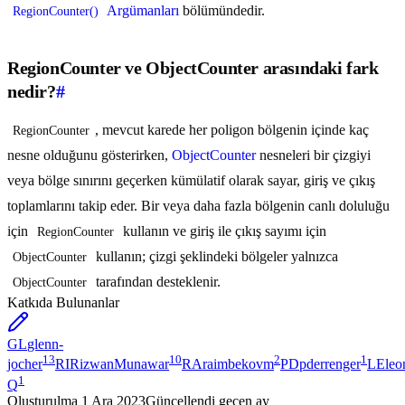
Argümanları
bölümündedir.
RegionCounter()
RegionCounter ve ObjectCounter arasındaki fark
nedir?
#
, mevcut karede her poligon bölgenin içinde kaç
RegionCounter
nesne olduğunu gösterirken,
ObjectCounter
nesneleri bir çizgiyi
veya bölge sınırını geçerken kümülatif olarak sayar, giriş ve çıkış
toplamlarını takip eder. Bir veya daha fazla bölgenin canlı doluluğu
için
kullanın ve giriş ile çıkış sayımı için
RegionCounter
kullanın; çizgi şeklindeki bölgeler yalnızca
ObjectCounter
tarafından desteklenir.
ObjectCounter
Katkıda Bulunanlar
GL
glenn-
13
10
2
1
jocher
RI
RizwanMunawar
RA
raimbekovm
PD
pderrenger
LE
leo
1
Q
Oluşturulma
1 Ara 2023
Güncellendi
geçen ay