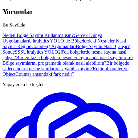
Yorumlar
Bu Sayfada
Neden Bölge Sayımı Kullanmalısın?
Gerçek Dünya
Uygulamaları
Ultralytics YOLO ile Bölgelerdeki Nesneler Nasıl
Sayılır?
RegionCounter() Argümanları
Bölge Sayımı Nasıl Çalışır?
Sonuç
SSS
Ultralytics YOLO26'da bölgelerde nesne sayma nasıl
çalışır?
Birden fazla bölgedeki nesneleri aynı anda nasıl sayabilirim?
Bölge sayımlarını programatik olarak nasıl alabilirim?
Bir bölgede
sadece belirli nesne sınıflarını sayabilir miyim?
RegionCounter ve
ObjectCounter arasındaki fark nedir?
Yapay zeka ile keşfet