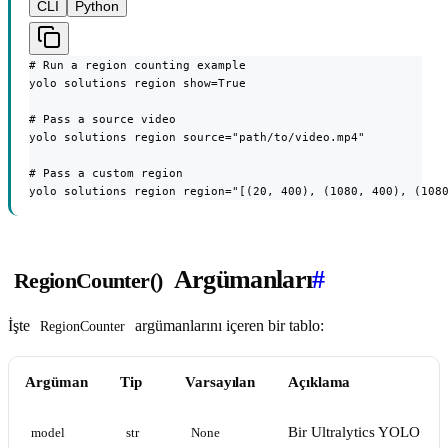
CLI
Python
# Run a region counting example

yolo solutions region show=True

# Pass a source video

yolo solutions region source="path/to/video.mp4"

# Pass a custom region

yolo solutions region region="[(20, 400), (1080, 400), (108
Argümanları
#
RegionCounter()
İşte
argümanlarını içeren bir tablo:
RegionCounter
Argüman
Tip
Varsayılan
Açıklama
Bir Ultralytics YOLO
model
str
None