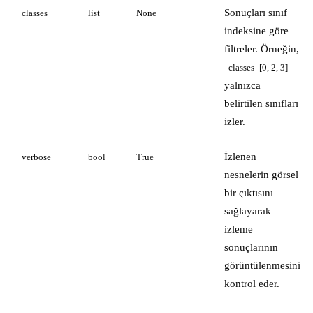
Sonuçları sınıf
classes
list
None
indeksine göre
filtreler. Örneğin,
classes=[0, 2, 3]
yalnızca
belirtilen sınıfları
izler.
İzlenen
verbose
bool
True
nesnelerin görsel
bir çıktısını
sağlayarak
izleme
sonuçlarının
görüntülenmesini
kontrol eder.