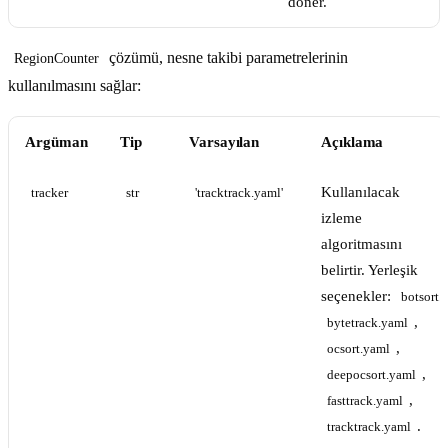
döner.
çözümü, nesne takibi parametrelerinin
RegionCounter
kullanılmasını sağlar:
Argüman
Tip
Varsayılan
Açıklama
Kullanılacak
tracker
str
'tracktrack.yaml'
izleme
algoritmasını
belirtir. Yerleşik
seçenekler:
botsort.
,
bytetrack.yaml
,
ocsort.yaml
,
deepocsort.yaml
,
fasttrack.yaml
.
tracktrack.yaml