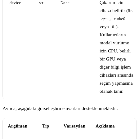
Çıkarım için
device
str
None
cihazı belirtir (ör.
,
cpu
cuda:0
veya
).
0
Kullanıcıların
model yürütme
için CPU, belirli
bir GPU veya
diğer bilgi işlem
cihazları arasında
seçim yapmasına
olanak tanır.
Ayrıca, aşağıdaki görselleştirme ayarları desteklenmektedir:
Argüman
Tip
Varsayılan
Açıklama