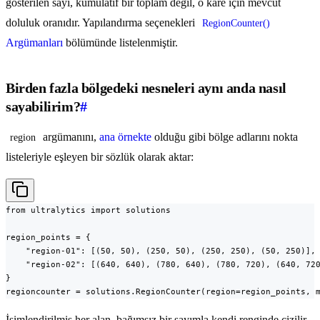
gösterilen sayı, kümülatif bir toplam değil, o kare için mevcut
doluluk oranıdır. Yapılandırma seçenekleri
RegionCounter()
Argümanları
bölümünde listelenmiştir.
Birden fazla bölgedeki nesneleri aynı anda nasıl
sayabilirim?
#
argümanını,
ana örnekte
olduğu gibi bölge adlarını nokta
region
listeleriyle eşleyen bir sözlük olarak aktar:
from ultralytics import solutions

region_points = {

    "region-01": [(50, 50), (250, 50), (250, 250), (50, 250)],

    "region-02": [(640, 640), (780, 640), (780, 720), (640, 720
}

regioncounter = solutions.RegionCounter(region=region_points, 
İsimlendirilmiş her alan, bağımsız bir sayımla kendi renginde çizilir.