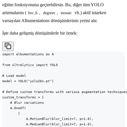
eğitim fonksiyonuna geçirebilirsin. Bu, diğer tüm YOLO
artırmalarını (
,
,
vb.) aktif tutarken
hsv_h
degrees
mosaic
varsayılan Albumentations dönüşümlerinin yerini alır.
İşte daha gelişmiş dönüşümlerle bir örnek:
import albumentations as A

from ultralytics import YOLO

# Load model

model = YOLO("yolo26n.pt")

# Define custom transforms with various augmentation techniques
custom_transforms = [

    # Blur variations

    A.OneOf(

        [

            A.MotionBlur(blur_limit=7, p=1.0),

            A.MedianBlur(blur_limit=7, p=1.0),
