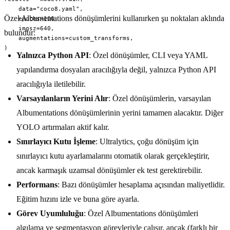
    data="coco8.yaml",

Özel Albumentations dönüşümlerini kullanırken şu noktaları aklında
    epochs=100,

    imgsz=640,

bulundur:
    augmentations=custom_transforms,

)
Yalnızca Python API
: Özel dönüşümler, CLI veya YAML
yapılandırma dosyaları aracılığıyla değil, yalnızca Python API
aracılığıyla iletilebilir.
Varsayılanların Yerini Alır
: Özel dönüşümlerin, varsayılan
Albumentations dönüşümlerinin yerini tamamen alacaktır. Diğer
YOLO artırmaları aktif kalır.
Sınırlayıcı Kutu İşleme
: Ultralytics, çoğu dönüşüm için
sınırlayıcı kutu ayarlamalarını otomatik olarak gerçekleştirir,
ancak karmaşık uzamsal dönüşümler ek test gerektirebilir.
Performans
: Bazı dönüşümler hesaplama açısından maliyetlidir.
Eğitim hızını izle ve buna göre ayarla.
Görev Uyumluluğu
: Özel Albumentations dönüşümleri
algılama ve segmentasyon görevleriyle çalışır, ancak (farklı bir