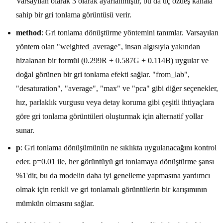
Varsayılan olarak 3 olarak ayarlanmıştır, bu da üç özdeş kanala
sahip bir gri tonlama görüntüsü verir.
method
: Gri tonlama dönüştürme yöntemini tanımlar. Varsayılan
yöntem olan "weighted_average", insan algısıyla yakından
hizalanan bir formül (0.299R + 0.587G + 0.114B) uygular ve
doğal görünen bir gri tonlama efekti sağlar. "from_lab",
"desaturation", "average", "max" ve "pca" gibi diğer seçenekler,
hız, parlaklık vurgusu veya detay koruma gibi çeşitli ihtiyaçlara
göre gri tonlama görüntüleri oluşturmak için alternatif yollar
sunar.
p
: Gri tonlama dönüşümünün ne sıklıkta uygulanacağını kontrol
eder. p=0.01 ile, her görüntüyü gri tonlamaya dönüştürme şansı
%1'dir, bu da modelin daha iyi genelleme yapmasına yardımcı
olmak için renkli ve gri tonlamalı görüntülerin bir karışımının
mümkün olmasını sağlar.