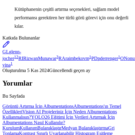
Kütüphanenin çeşitli artırma seçenekleri, sağlam model
performansı gerektiren her türlü görü görevi için onu değerli
kılar.
Katkıda Bulunanlar
GL
glenn-
12
3
1
1
jocher
RI
RizwanMunawar
RA
raimbekovm
PD
pderrenger
ON
onu
1
vina
Oluşturulma
5 Kas 2024
Güncellendi
geçen ay
Yorumlar
Bu Sayfada
Görüntü Artırma İçin Albumentations
Albumentations'ın Temel
Özellikleri
Vision AI Projeleriniz İçin Neden Albumentations
Kullanmalısın?
YOLO26 Eğitimi İçin Verileri Artırmak İçin
Albumentations Nasıl Kullanılır?
Kurulum
Kullanım
Bulanıklaştır
Medyan Bulanıklaştırma
Gri
Tonlama
Kontrast Sınırlı Uyarlanabilir Histogram Eşitleme