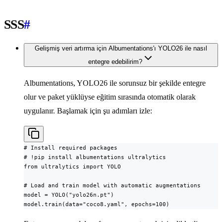
SSS
#
Gelişmiş veri artırma için Albumentations'ı YOLO26 ile nasıl
entegre edebilirim?
Albumentations, YOLO26 ile sorunsuz bir şekilde entegre
olur ve paket yüklüyse eğitim sırasında otomatik olarak
uygulanır. Başlamak için şu adımları izle:
# Install required packages

# !pip install albumentations ultralytics

from ultralytics import YOLO

# Load and train model with automatic augmentations

model = YOLO("yolo26n.pt")

model.train(data="coco8.yaml", epochs=100)