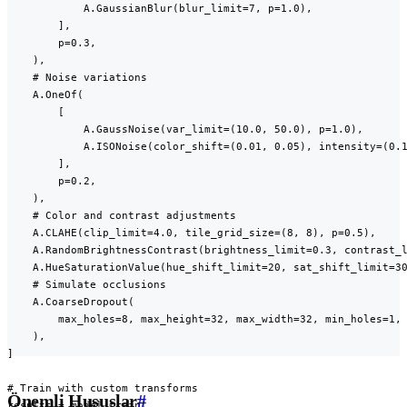
            A.GaussianBlur(blur_limit=7, p=1.0),

        ],

        p=0.3,

    ),

    # Noise variations

    A.OneOf(

        [

            A.GaussNoise(var_limit=(10.0, 50.0), p=1.0),

            A.ISONoise(color_shift=(0.01, 0.05), intensity=(0.1
        ],

        p=0.2,

    ),

    # Color and contrast adjustments

    A.CLAHE(clip_limit=4.0, tile_grid_size=(8, 8), p=0.5),

    A.RandomBrightnessContrast(brightness_limit=0.3, contrast_l
    A.HueSaturationValue(hue_shift_limit=20, sat_shift_limit=30
    # Simulate occlusions

    A.CoarseDropout(

        max_holes=8, max_height=32, max_width=32, min_holes=1, 
    ),

]

# Train with custom transforms

Önemli Hususlar
#
results = model.train(
