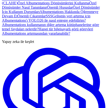
(CLAHE)
Özel Albumentations Dönüşümlerini Kullanma
Özel
Dönüşümler Nasıl Tanımlanır
Önemli Hususlar
Özel Dönüşümler
İçin Kullanım Durumları
Albumentations Hakkında Öğrenmeye
Devam Et
Önemli Çıkarımlar
SSS
Gelişmiş veri artırma için
Albumentations'ı YOLO26 ile nasıl entegre edebilirim?
Albumentations kullanmanın diğer artırma kütüphanelerine göre
temel faydaları nelerdir?
Hangi tür bilgisayarlı görü görevleri
Albumentations artırmasından yararlanabilir?
Yapay zeka ile keşfet