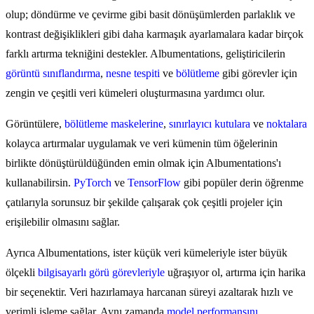
olup; döndürme ve çevirme gibi basit dönüşümlerden parlaklık ve
kontrast değişiklikleri gibi daha karmaşık ayarlamalara kadar birçok
farklı artırma tekniğini destekler. Albumentations, geliştiricilerin
görüntü sınıflandırma
,
nesne tespiti
ve
bölütleme
gibi görevler için
zengin ve çeşitli veri kümeleri oluşturmasına yardımcı olur.
Görüntülere,
bölütleme maskelerine
,
sınırlayıcı kutulara
ve
noktalara
kolayca artırmalar uygulamak ve veri kümenin tüm öğelerinin
birlikte dönüştürüldüğünden emin olmak için Albumentations'ı
kullanabilirsin.
PyTorch
ve
TensorFlow
gibi popüler derin öğrenme
çatılarıyla sorunsuz bir şekilde çalışarak çok çeşitli projeler için
erişilebilir olmasını sağlar.
Ayrıca Albumentations, ister küçük veri kümeleriyle ister büyük
ölçekli
bilgisayarlı görü görevleriyle
uğraşıyor ol, artırma için harika
bir seçenektir. Veri hazırlamaya harcanan süreyi azaltarak hızlı ve
verimli işleme sağlar. Aynı zamanda
model performansını