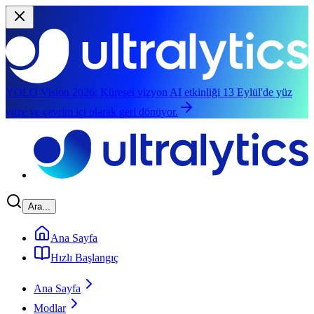
YOLO Vision 2026:
Küresel vizyon AI etkinliği 13 Eylül'de yüz
yüze ve çevrim içi olarak geri dönüyor.
Ana içeriğe atla
Ara...
Ana Sayfa
Hızlı Başlangıç
Ana Sayfa
Modlar