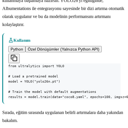
kullanmaya başlamaya hazırsın. YOLO26'yı eğittiğinde,
Albumentations ile entegrasyonu sayesinde bir dizi artırma otomatik
olarak uygulanır ve bu da modelinin performansını artırmanı
kolaylaştırır.
Kullanım
Python
Özel Dönüşümler (Yalnızca Python API)
from ultralytics import YOLO

# Load a pretrained model

model = YOLO("yolo26n.pt")

# Train the model with default augmentations

results = model.train(data="coco8.yaml", epochs=100, imgsz=
Sırada, eğitim sırasında uygulanan belirli artırmalara daha yakından
bakalım.