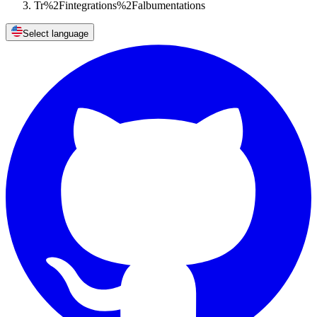
Tr%2Fintegrations%2Falbumentations
Select language